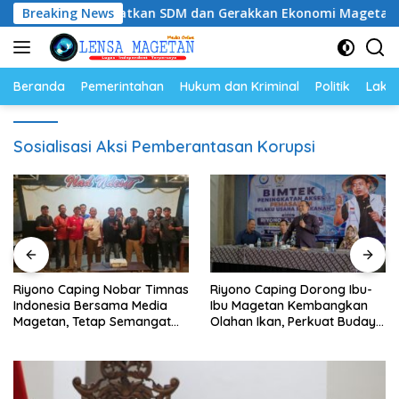
Langsung
ping: Tingkatkan SDM dan Gerakkan Ekonomi Magetan
Breaking News
ke
konten
Beranda
Pemerintahan
Hukum dan Kriminal
Politik
Lakal
Sosialisasi Aksi Pemberantasan Korupsi
Riyono Caping Nobar Timnas
Riyono Caping Dorong Ibu-
Indonesia Bersama Media
Ibu Magetan Kembangkan
Magetan, Tetap Semangat
Olahan Ikan, Perkuat Budaya
Meski Garuda Gagal Lolos
Gemar Makan Ikan