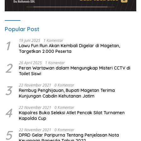
Popular Post
1
19 Juni 2025
1 Komentar
Lawu Fun Run Akan Kembali Digelar di Magetan,
Targetkan 2.000 Peserta
2
26 April 2025
1 Komentar
Peran Wartawan dalam Mengungkap Misteri CCTV di
Toilet Siswi
3
22 November 2021
0 Komentar
Rembug Penghijauan, Bupati Magetan Terima
Kunjungan Cabdin Kehutanan Jatim
4
22 November 2021
0 Komentar
Kapolres Buka Seleksi Atlet Pencak Silat Turnamen
Kapolda Cup
5
22 November 2021
0 Komentar
DPRD Gelar Paripurna Tentang Penjelasan Nota
Keuangan Raperda Tahun 2022