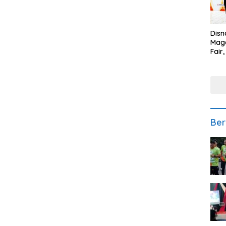
Disn
Mage
Fair
Sedi
Low
Ber