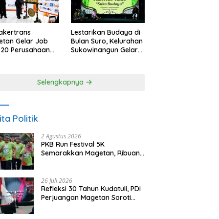
akertrans
Lestarikan Budaya di
tan Gelar Job
Bulan Suro, Kelurahan
, 20 Perusahaan
Sukowinangun Gelar
akan 2.159
Ketoprak Suko
ongan Kerja
Budoyo
Selengkapnya
ita Politik
2 Agustus 2026
PKB Run Festival 5K
Semarakkan Magetan, Ribuan
Pelari Rayakan HUT ke-28 PKB
26 Juli 2026
Refleksi 30 Tahun Kudatuli, PDI
Perjuangan Magetan Soroti
Ancaman Demokrasi dan
Tuntut Keadilan Korban