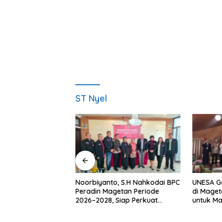
ST Nyel
am Desa BRILiaN,
Noorbiyanto, S.H Nahkodai BPC
UNESA G
n Dorong Desa
Peradin Magetan Periode
di Maget
estasi
2026–2028, Siap Perkuat
untuk M
Pendampingan Hukum
Berkelan