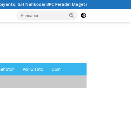
kodai BPC Peradin Magetan Periode 2026–2028, Siap Perkuat 
sehatan
Pariwisata
Opini