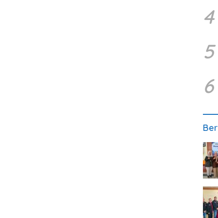
4
5
6
Ber