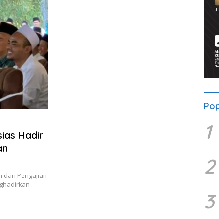
Pop
1
ias Hadiri
an
2
n dan Pengajian
ghadirkan
3