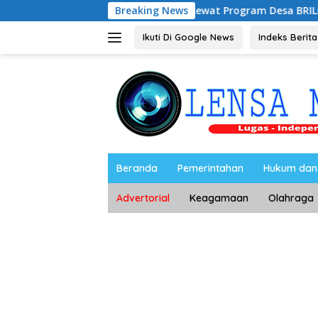
Langsung
Lewat Program Desa BRILiaN, BRI Magetan
Breaking News
ke
konten
Ikuti Di Google News
Indeks Berita
Beranda
Pemerintahan
Hukum dan 
Advertorial
Keagamaan
Olahraga