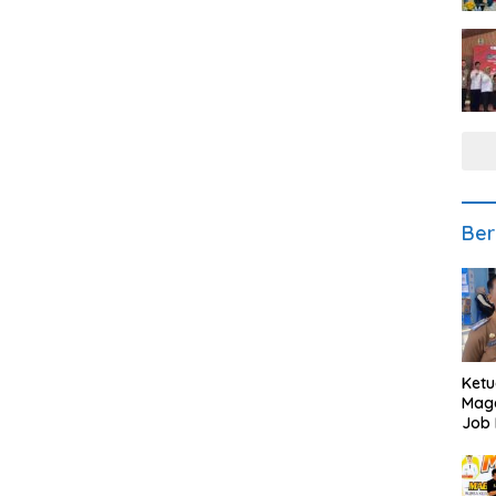
Ber
Ketu
Mage
Job 
Teng
Ang