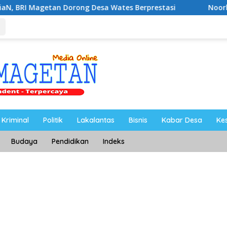
 Dorong Desa Wates Berprestasi
Noorbiyanto, S.H Nah
Kriminal
Politik
Lakalantas
Bisnis
Kabar Desa
Ke
Budaya
Pendidikan
Indeks