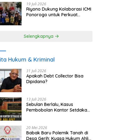
19 Juli 2026
Riyono Dukung Kolaborasi ICMI
Ponorogo untuk Perkuat
Ekonomi Kerakyatan dan
UMKM
Selengkapnya
ita Hukum & Kriminal
31 Juli 2026
Apakah Debt Collector Bisa
Dipidana?
13 Juli 2026
Sebulan Berlalu, Kasus
Pembobolan Kantor Setdakab
Magetan Masih Misterius
20 Mei 2026
Babak Baru Polemik Tanah di
Desa Gerih: Kuasa Hukum Ahli