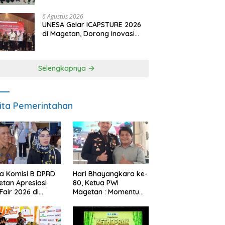
Pendampingan Hukum
6 Agustus 2026
UNESA Gelar ICAPSTURE 2026
di Magetan, Dorong Inovasi
untuk Masa Depan
Berkelanjutan
Selengkapnya
ita Pemerintahan
a Komisi B DPRD
Hari Bhayangkara ke-
tan Apresiasi
80, Ketua PWI
Fair 2026 di
Magetan : Momentum
ah Efisiensi
Polri Perkuat
garan
Kepercayaan Publik