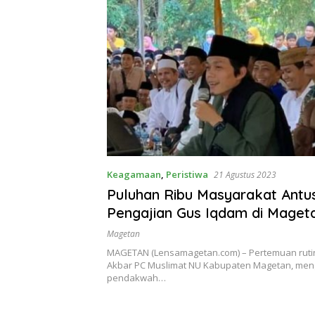
Keagamaan
,
Peristiwa
21 Agustus 2023
Puluhan Ribu Masyarakat Antus
Pengajian Gus Iqdam di Maget
Magetan
MAGETAN (Lensamagetan.com) – Pertemuan ruti
Akbar PC Muslimat NU Kabupaten Magetan, men
pendakwah…