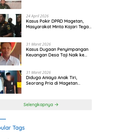
Waris Siapkan Opsi Gugatan
dan Audiensi ke Bupati
24 April 2026
Kasus Pokir DPRD Magetan,
Masyarakat Minta Kajari Tegak
Lurus dan Tidak Tebang Pilih
31 Maret 2026
Kasus Dugaan Penyimpangan
Keuangan Desa Taji Naik ke
Penyidikan, Polres Magetan
Mulai Hitung Kerugian Negara
31 Maret 2026
Diduga Aniaya Anak Tiri,
Seorang Pria di Magetan
Dilaporkan ke Polisi
Selengkapnya
ular Tags