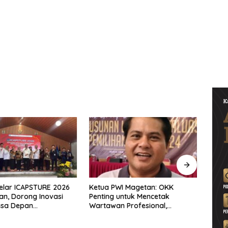
elar ICAPSTURE 2026
Ketua PWI Magetan: OKK
PKB R
an, Dorong Inovasi
Penting untuk Mencetak
Sema
asa Depan
Wartawan Profesional,
Pelar
jutan
Berintegritas dan Terpercaya