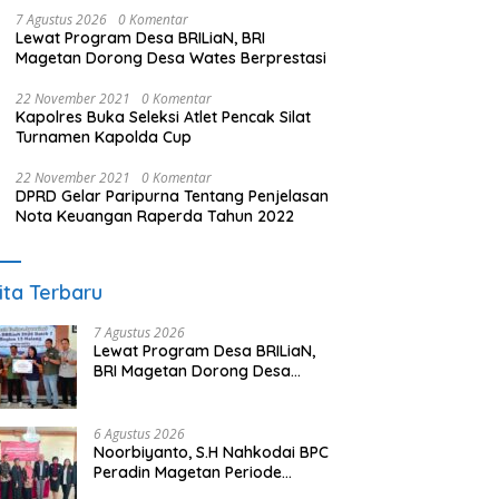
7 Agustus 2026
0 Komentar
Lewat Program Desa BRILiaN, BRI
Magetan Dorong Desa Wates Berprestasi
22 November 2021
0 Komentar
Kapolres Buka Seleksi Atlet Pencak Silat
Turnamen Kapolda Cup
22 November 2021
0 Komentar
DPRD Gelar Paripurna Tentang Penjelasan
Nota Keuangan Raperda Tahun 2022
ita Terbaru
7 Agustus 2026
Lewat Program Desa BRILiaN,
BRI Magetan Dorong Desa
Wates Berprestasi
6 Agustus 2026
Noorbiyanto, S.H Nahkodai BPC
Peradin Magetan Periode
2026–2028, Siap Perkuat