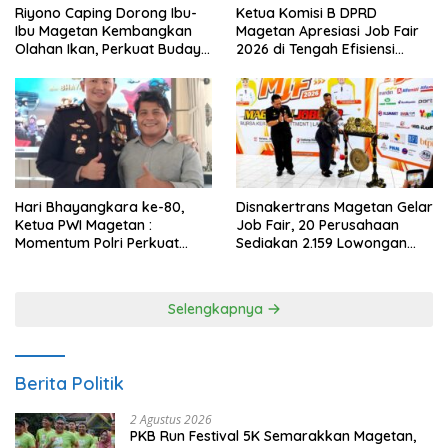
Riyono Caping Dorong Ibu-
Ketua Komisi B DPRD
Ibu Magetan Kembangkan
Magetan Apresiasi Job Fair
Olahan Ikan, Perkuat Budaya
2026 di Tengah Efisiensi
Gemar Makan Ikan
Anggaran
Hari Bhayangkara ke-80,
Disnakertrans Magetan Gelar
Ketua PWI Magetan :
Job Fair, 20 Perusahaan
Momentum Polri Perkuat
Sediakan 2.159 Lowongan
Kepercayaan Publik
Kerja
Selengkapnya
Berita Politik
2 Agustus 2026
PKB Run Festival 5K Semarakkan Magetan,