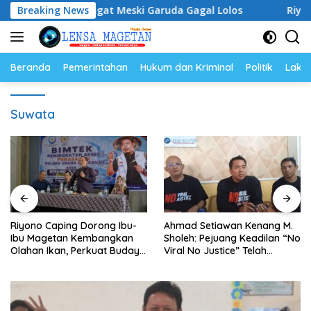
Langsung
ap Semangat Meski Garuda Gagal Lolos
Breaking News
Riyono Caping
ke
konten
Beranda
Pemerintahan
Hukum dan Kriminal
Politik
Lakal
Suwata
Riyono Caping Dorong Ibu-
Ahmad Setiawan Kenang M.
Ibu Magetan Kembangkan
Sholeh: Pejuang Keadilan “No
Olahan Ikan, Perkuat Budaya
Viral No Justice” Telah
Gemar Makan Ikan
Berpulang