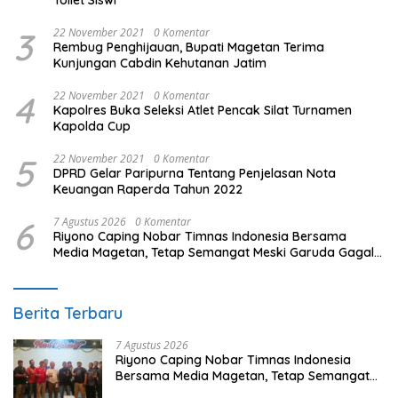
3
22 November 2021
0 Komentar
Rembug Penghijauan, Bupati Magetan Terima
Kunjungan Cabdin Kehutanan Jatim
4
22 November 2021
0 Komentar
Kapolres Buka Seleksi Atlet Pencak Silat Turnamen
Kapolda Cup
5
22 November 2021
0 Komentar
DPRD Gelar Paripurna Tentang Penjelasan Nota
Keuangan Raperda Tahun 2022
6
7 Agustus 2026
0 Komentar
Riyono Caping Nobar Timnas Indonesia Bersama
Media Magetan, Tetap Semangat Meski Garuda Gagal
Lolos
Berita Terbaru
7 Agustus 2026
Riyono Caping Nobar Timnas Indonesia
Bersama Media Magetan, Tetap Semangat
Meski Garuda Gagal Lolos