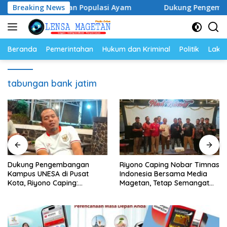
Langsung
rga Telur dan Populasi Ayam
Breaking News
Dukung Pengembangan Kam
ke
konten
Beranda
Pemerintahan
Hukum dan Kriminal
Politik
Lakal
tabungan bank jatim
Dukung Pengembangan
Riyono Caping Nobar Timnas
Kampus UNESA di Pusat
Indonesia Bersama Media
Kota, Riyono Caping:
Magetan, Tetap Semangat
Tingkatkan SDM dan
Meski Garuda Gagal Lolos
Gerakkan Ekonomi Magetan