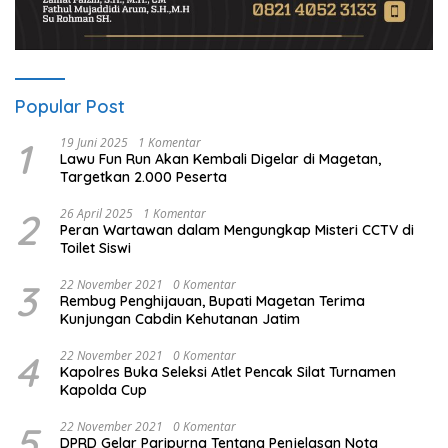
Popular Post
1
19 Juni 2025
1 Komentar
Lawu Fun Run Akan Kembali Digelar di Magetan,
Targetkan 2.000 Peserta
2
26 April 2025
1 Komentar
Peran Wartawan dalam Mengungkap Misteri CCTV di
Toilet Siswi
3
22 November 2021
0 Komentar
Rembug Penghijauan, Bupati Magetan Terima
Kunjungan Cabdin Kehutanan Jatim
4
22 November 2021
0 Komentar
Kapolres Buka Seleksi Atlet Pencak Silat Turnamen
Kapolda Cup
5
22 November 2021
0 Komentar
DPRD Gelar Paripurna Tentang Penjelasan Nota