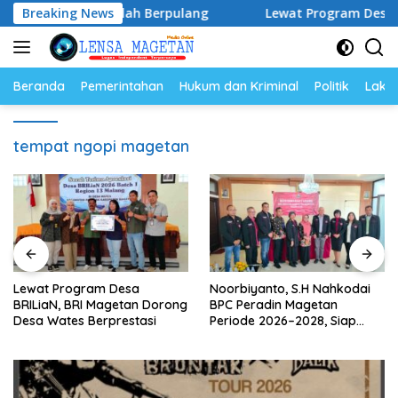
Langsung
Justice” Telah Berpulang
Breaking News
Lewat Program Desa BRILiaN,
ke
konten
Beranda
Pemerintahan
Hukum dan Kriminal
Politik
Lakal
tempat ngopi magetan
Lewat Program Desa
Noorbiyanto, S.H Nahkodai
BRILiaN, BRI Magetan Dorong
BPC Peradin Magetan
Desa Wates Berprestasi
Periode 2026–2028, Siap
Perkuat Pendampingan
Hukum