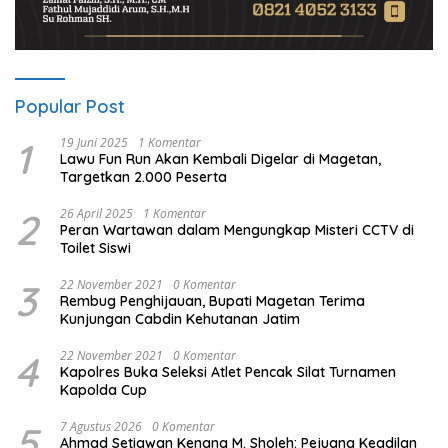
Popular Post
1
19 Juni 2025
1 Komentar
Lawu Fun Run Akan Kembali Digelar di Magetan,
Targetkan 2.000 Peserta
2
26 April 2025
1 Komentar
Peran Wartawan dalam Mengungkap Misteri CCTV di
Toilet Siswi
3
22 November 2021
0 Komentar
Rembug Penghijauan, Bupati Magetan Terima
Kunjungan Cabdin Kehutanan Jatim
4
22 November 2021
0 Komentar
Kapolres Buka Seleksi Atlet Pencak Silat Turnamen
Kapolda Cup
5
7 Agustus 2026
0 Komentar
Ahmad Setiawan Kenang M. Sholeh: Pejuang Keadilan