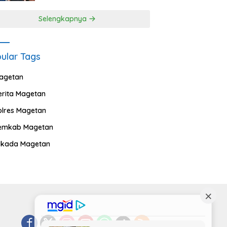
Selengkapnya
ular Tags
agetan
erita Magetan
olres Magetan
emkab Magetan
ilkada Magetan