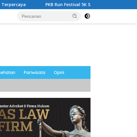
PKB Run Festival 5K Semarakkan Magetan, Ribuan Pelari 
sehatan
Pariwisata
Opini