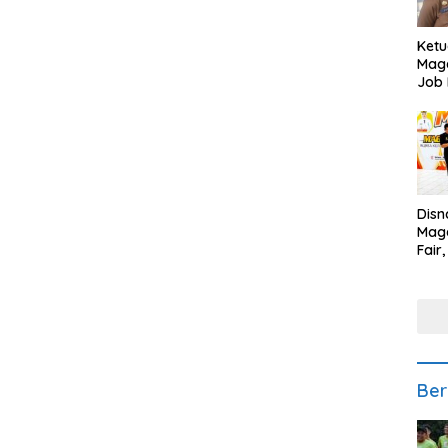
Ketu
Mage
Job 
Teng
Ang
Disn
Mage
Fair
Sedi
Low
Ber