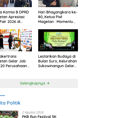
a Komisi B DPRD
Hari Bhayangkara ke-
tan Apresiasi
80, Ketua PWI
Fair 2026 di
Magetan : Momentum
ah Efisiensi
Polri Perkuat
garan
Kepercayaan Publik
akertrans
Lestarikan Budaya di
tan Gelar Job
Bulan Suro, Kelurahan
, 20 Perusahaan
Sukowinangun Gelar
akan 2.159
Ketoprak Suko
ongan Kerja
Budoyo
Selengkapnya
ita Politik
2 Agustus 2026
PKB Run Festival 5K