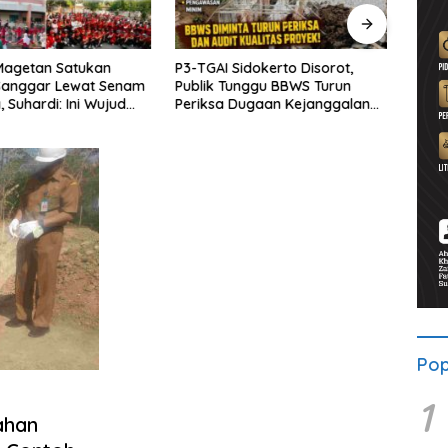
Magetan Satukan
P3-TGAI Sidokerto Disorot,
Dana
 Sanggar Lewat Senam
Publik Tunggu BBWS Turun
Bupat
 Suhardi: Ini Wujud
Periksa Dugaan Kejanggalan
Mula
as
Proyek
Wate
Pop
1
ahan