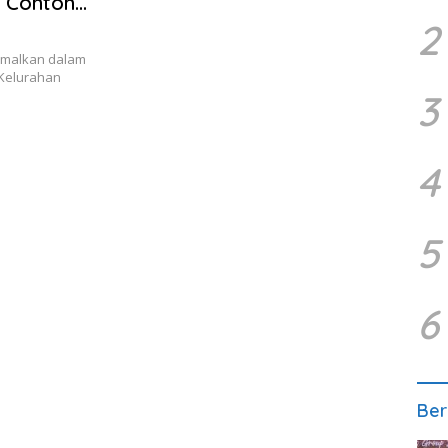
i Contoh
2
imalkan dalam
Kelurahan
3
4
5
6
Ber