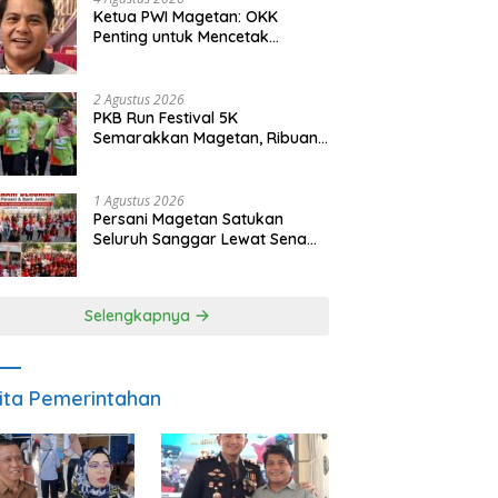
Ketua PWI Magetan: OKK
Penting untuk Mencetak
Wartawan Profesional,
Berintegritas dan Terpercaya
2 Agustus 2026
PKB Run Festival 5K
Semarakkan Magetan, Ribuan
Pelari Rayakan HUT ke-28 PKB
1 Agustus 2026
Persani Magetan Satukan
Seluruh Sanggar Lewat Senam
Bersama, Suhardi: Ini Wujud
Solidaritas
Selengkapnya
ita Pemerintahan