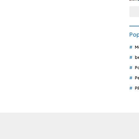
Pop
M
b
P
P
P