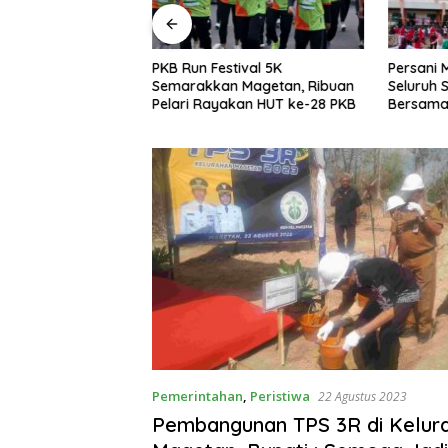
agetan: OKK
PKB Run Festival 5K
Persani 
uk Mencetak
Semarakkan Magetan, Ribuan
Seluruh
ofesional,
Pelari Rayakan HUT ke-28 PKB
Bersama,
as dan Terpercaya
Solidarit
Pemerintahan
,
Peristiwa
22 Agustus 2023
Pembangunan TPS 3R di Kelur