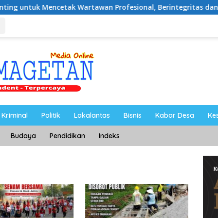
cetak Wartawan Profesional, Berintegritas dan Terpercaya
Kriminal
Politik
Lakalantas
Bisnis
Kabar Desa
Ke
Budaya
Pendidikan
Indeks