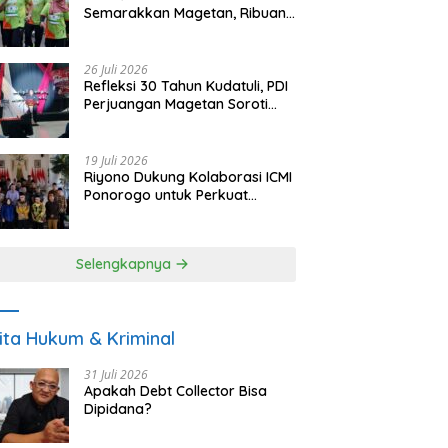
Semarakkan Magetan, Ribuan
Pelari Rayakan HUT ke-28 PKB
26 Juli 2026
Refleksi 30 Tahun Kudatuli, PDI
Perjuangan Magetan Soroti
Ancaman Demokrasi dan
Tuntut Keadilan Korban
19 Juli 2026
Riyono Dukung Kolaborasi ICMI
Ponorogo untuk Perkuat
Ekonomi Kerakyatan dan
UMKM
Selengkapnya
ita Hukum & Kriminal
31 Juli 2026
Apakah Debt Collector Bisa
Dipidana?