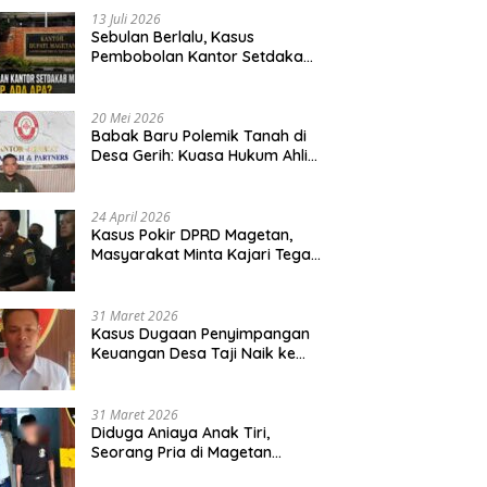
13 Juli 2026
Sebulan Berlalu, Kasus
Pembobolan Kantor Setdakab
Magetan Masih Misterius
20 Mei 2026
Babak Baru Polemik Tanah di
Desa Gerih: Kuasa Hukum Ahli
Waris Siapkan Opsi Gugatan
dan Audiensi ke Bupati
24 April 2026
Kasus Pokir DPRD Magetan,
Masyarakat Minta Kajari Tegak
Lurus dan Tidak Tebang Pilih
31 Maret 2026
Kasus Dugaan Penyimpangan
Keuangan Desa Taji Naik ke
Penyidikan, Polres Magetan
Mulai Hitung Kerugian Negara
31 Maret 2026
Diduga Aniaya Anak Tiri,
Seorang Pria di Magetan
Dilaporkan ke Polisi