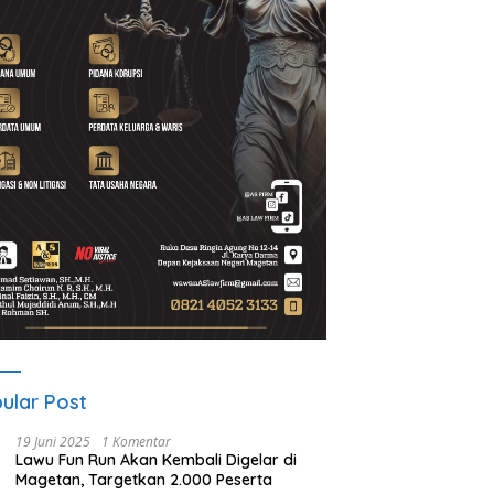
 Guyub Rukun Program
Apakah Debt Collector Bisa
P
i-Wakil Bupati Magetan
Dipidana?
S
i Dirasakan Warga Desa
T
s
ular Post
19 Juni 2025
1 Komentar
Lawu Fun Run Akan Kembali Digelar di
Magetan, Targetkan 2.000 Peserta