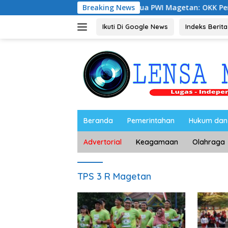
Langsung
Ketua PWI Magetan: OKK Penting untuk Men
Breaking News
ke
konten
Ikuti Di Google News
Indeks Berita
Beranda
Pemerintahan
Hukum dan 
Advertorial
Keagamaan
Olahraga
TPS 3 R Magetan