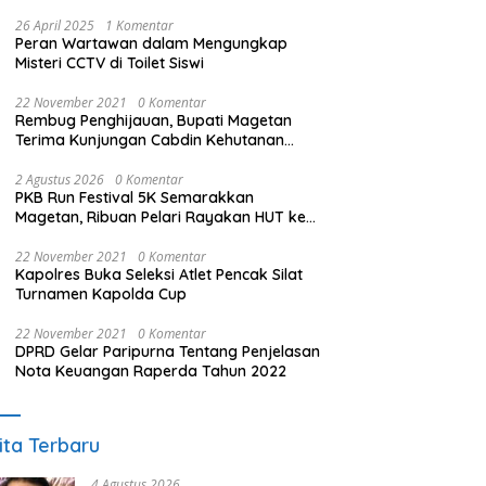
26 April 2025
1 Komentar
Peran Wartawan dalam Mengungkap
Misteri CCTV di Toilet Siswi
22 November 2021
0 Komentar
Rembug Penghijauan, Bupati Magetan
Terima Kunjungan Cabdin Kehutanan
Jatim
2 Agustus 2026
0 Komentar
PKB Run Festival 5K Semarakkan
Magetan, Ribuan Pelari Rayakan HUT ke-
28 PKB
22 November 2021
0 Komentar
Kapolres Buka Seleksi Atlet Pencak Silat
Turnamen Kapolda Cup
22 November 2021
0 Komentar
DPRD Gelar Paripurna Tentang Penjelasan
Nota Keuangan Raperda Tahun 2022
ita Terbaru
4 Agustus 2026