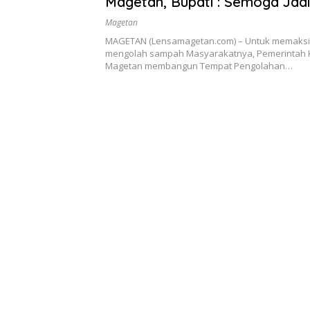
Magetan, Bupati : Semoga Jad
Kelurahan Lainnya
Magetan
MAGETAN (Lensamagetan.com) – Untuk memaks
mengolah sampah Masyarakatnya, Pemerintah 
Magetan membangun Tempat Pengolahan…