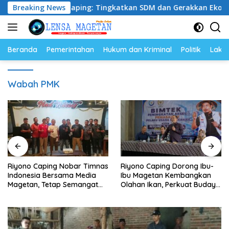
Langsung
, Riyono Caping: Tingkatkan SDM dan Gerakkan Ekonomi Mag
Breaking News
ke
konten
Beranda
Pemerintahan
Hukum dan Kriminal
Politik
Lakal
Wabah PMK
Riyono Caping Nobar Timnas
Riyono Caping Dorong Ibu-
Indonesia Bersama Media
Ibu Magetan Kembangkan
Magetan, Tetap Semangat
Olahan Ikan, Perkuat Budaya
Meski Garuda Gagal Lolos
Gemar Makan Ikan