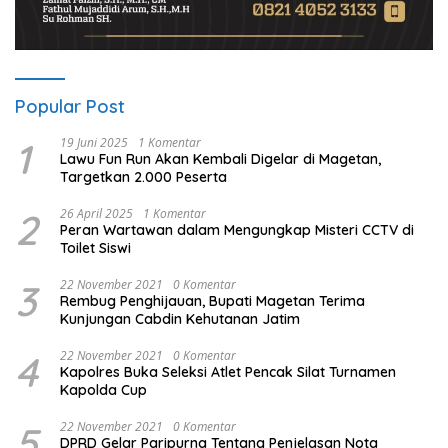
Popular Post
1
19 Juni 2025
1 Komentar
Lawu Fun Run Akan Kembali Digelar di Magetan,
Targetkan 2.000 Peserta
2
26 April 2025
1 Komentar
Peran Wartawan dalam Mengungkap Misteri CCTV di
Toilet Siswi
3
22 November 2021
0 Komentar
Rembug Penghijauan, Bupati Magetan Terima
Kunjungan Cabdin Kehutanan Jatim
4
22 November 2021
0 Komentar
Kapolres Buka Seleksi Atlet Pencak Silat Turnamen
Kapolda Cup
5
22 November 2021
0 Komentar
DPRD Gelar Paripurna Tentang Penjelasan Nota