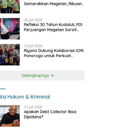
Semarakkan Magetan, Ribuan
Pelari Rayakan HUT ke-28 PKB
26 Juli 2026
Refleksi 30 Tahun Kudatuli, PDI
Perjuangan Magetan Soroti
Ancaman Demokrasi dan
Tuntut Keadilan Korban
19 Juli 2026
Riyono Dukung Kolaborasi ICMI
Ponorogo untuk Perkuat
Ekonomi Kerakyatan dan
UMKM
Selengkapnya
ita Hukum & Kriminal
31 Juli 2026
Apakah Debt Collector Bisa
Dipidana?