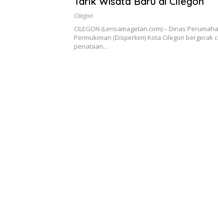
Tarik Wisata Baru di Cilegon
Cilegon
CILEGON (Lensamagetan.com) – Dinas Perumah
Permukiman (Disperkim) Kota Cilegon bergerak 
penataan…