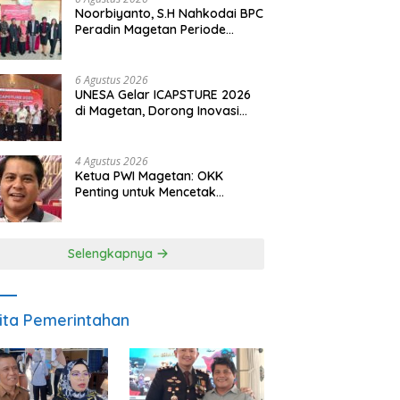
Noorbiyanto, S.H Nahkodai BPC
Peradin Magetan Periode
2026–2028, Siap Perkuat
Pendampingan Hukum
6 Agustus 2026
UNESA Gelar ICAPSTURE 2026
di Magetan, Dorong Inovasi
untuk Masa Depan
Berkelanjutan
4 Agustus 2026
Ketua PWI Magetan: OKK
Penting untuk Mencetak
Wartawan Profesional,
Berintegritas dan Terpercaya
Selengkapnya
ita Pemerintahan