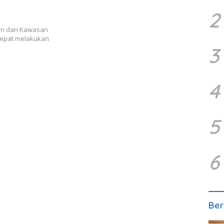
2
an dan Kawasan
cepat melakukan
3
4
5
6
Ber