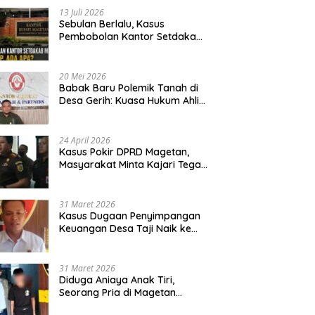
13 Juli 2026
Sebulan Berlalu, Kasus
Pembobolan Kantor Setdakab
Magetan Masih Misterius
20 Mei 2026
Babak Baru Polemik Tanah di
Desa Gerih: Kuasa Hukum Ahli
Waris Siapkan Opsi Gugatan
dan Audiensi ke Bupati
24 April 2026
Kasus Pokir DPRD Magetan,
Masyarakat Minta Kajari Tegak
Lurus dan Tidak Tebang Pilih
31 Maret 2026
Kasus Dugaan Penyimpangan
Keuangan Desa Taji Naik ke
Penyidikan, Polres Magetan
Mulai Hitung Kerugian Negara
31 Maret 2026
Diduga Aniaya Anak Tiri,
Seorang Pria di Magetan
Dilaporkan ke Polisi