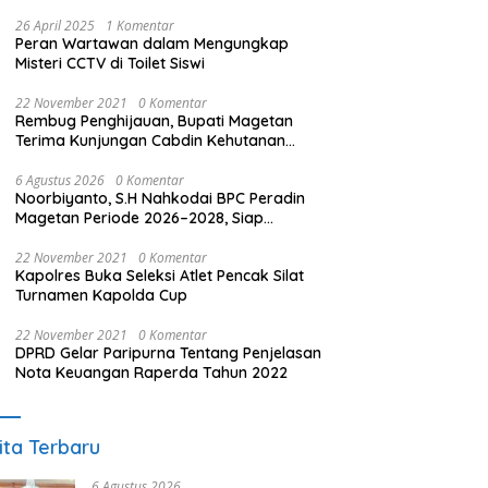
26 April 2025
1 Komentar
Peran Wartawan dalam Mengungkap
Misteri CCTV di Toilet Siswi
22 November 2021
0 Komentar
Rembug Penghijauan, Bupati Magetan
Terima Kunjungan Cabdin Kehutanan
Jatim
6 Agustus 2026
0 Komentar
Noorbiyanto, S.H Nahkodai BPC Peradin
Magetan Periode 2026–2028, Siap
Perkuat Pendampingan Hukum
22 November 2021
0 Komentar
Kapolres Buka Seleksi Atlet Pencak Silat
Turnamen Kapolda Cup
22 November 2021
0 Komentar
DPRD Gelar Paripurna Tentang Penjelasan
Nota Keuangan Raperda Tahun 2022
ita Terbaru
6 Agustus 2026