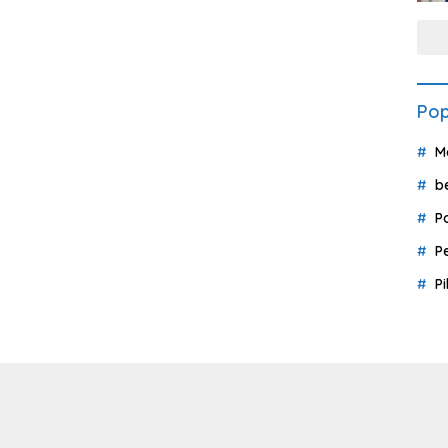
Pop
M
b
P
P
P