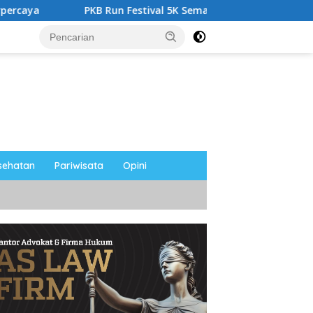
PKB Run Festival 5K Semarakkan Magetan, Ribuan Pelari Raya
sehatan
Pariwisata
Opini