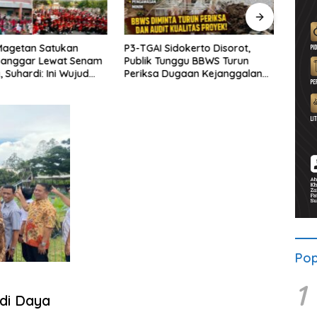
Magetan Satukan
P3-TGAI Sidokerto Disorot,
Dana
 Sanggar Lewat Senam
Publik Tunggu BBWS Turun
Bupat
 Suhardi: Ini Wujud
Periksa Dugaan Kejanggalan
Mula
as
Proyek
Wate
Pop
1
di Daya