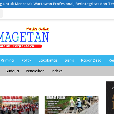
k Wartawan Profesional, Berintegritas dan Terpercaya
Kriminal
Politik
Lakalantas
Bisnis
Kabar Desa
Ke
Budaya
Pendidikan
Indeks