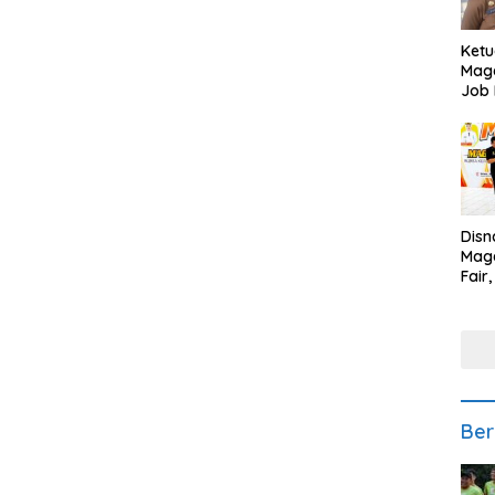
Ketu
Mage
Job 
Teng
Ang
Disn
Mage
Fair
Sedi
Low
Ber