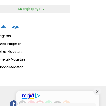
Selengkapnya
ular Tags
agetan
erita Magetan
olres Magetan
emkab Magetan
ilkada Magetan