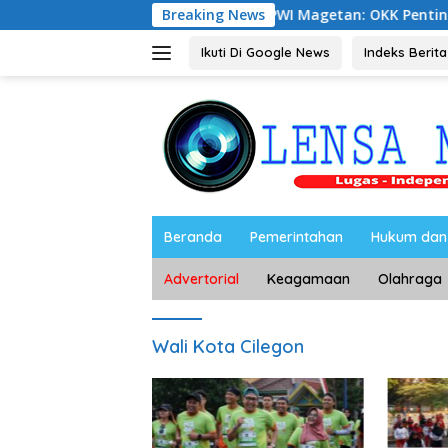
Langsung
njutan
Ketua PWI Magetan: OKK Penting untuk Menceta
Breaking News
ke
konten
Ikuti Di Google News
Indeks Berita
Beranda
Pemerintahan
Hukum dan 
Advertorial
Keagamaan
Olahraga
Wali Kota Cilegon