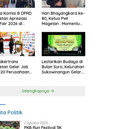
a Komisi B DPRD
Hari Bhayangkara ke-
tan Apresiasi
80, Ketua PWI
Fair 2026 di
Magetan : Momentum
ah Efisiensi
Polri Perkuat
garan
Kepercayaan Publik
akertrans
Lestarikan Budaya di
tan Gelar Job
Bulan Suro, Kelurahan
, 20 Perusahaan
Sukowinangun Gelar
akan 2.159
Ketoprak Suko
ongan Kerja
Budoyo
Selengkapnya
ita Politik
2 Agustus 2026
PKB Run Festival 5K