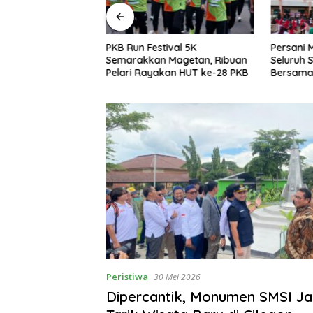
agetan: OKK
PKB Run Festival 5K
Persani 
uk Mencetak
Semarakkan Magetan, Ribuan
Seluruh
ofesional,
Pelari Rayakan HUT ke-28 PKB
Bersama,
as dan Terpercaya
Solidarit
Peristiwa
30 Mei 2026
Dipercantik, Monumen SMSI Ja