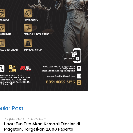
 Guyub Rukun Program
Apakah Debt Collector Bisa
N
i-Wakil Bupati Magetan
Dipidana?
P
i Dirasakan Warga Desa
2
s
P
ular Post
19 Juni 2025
1 Komentar
Lawu Fun Run Akan Kembali Digelar di
Magetan, Targetkan 2.000 Peserta