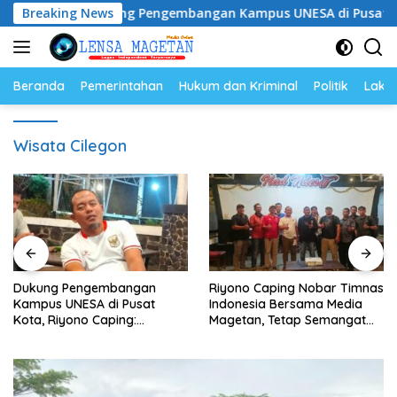
Langsung
Breaking News
Dukung Pengembangan Kampus UNESA di Pusat Kota, Riy
ke
konten
Beranda
Pemerintahan
Hukum dan Kriminal
Politik
Lakal
Wisata Cilegon
Dukung Pengembangan
Riyono Caping Nobar Timnas
Kampus UNESA di Pusat
Indonesia Bersama Media
Kota, Riyono Caping:
Magetan, Tetap Semangat
Tingkatkan SDM dan
Meski Garuda Gagal Lolos
Gerakkan Ekonomi Magetan