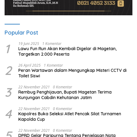
Popular Post
1
19 Juni 2025
1 Komentar
Lawu Fun Run Akan Kembali Digelar di Magetan,
Targetkan 2.000 Peserta
2
26 April 2025
1 Komentar
Peran Wartawan dalam Mengungkap Misteri CCTV di
Toilet Siswi
3
22 November 2021
0 Komentar
Rembug Penghijauan, Bupati Magetan Terima
Kunjungan Cabdin Kehutanan Jatim
4
22 November 2021
0 Komentar
Kapolres Buka Seleksi Atlet Pencak Silat Turnamen
Kapolda Cup
5
22 November 2021
0 Komentar
DPRD Gelar Paripurna Tentang Penjelasan Nota