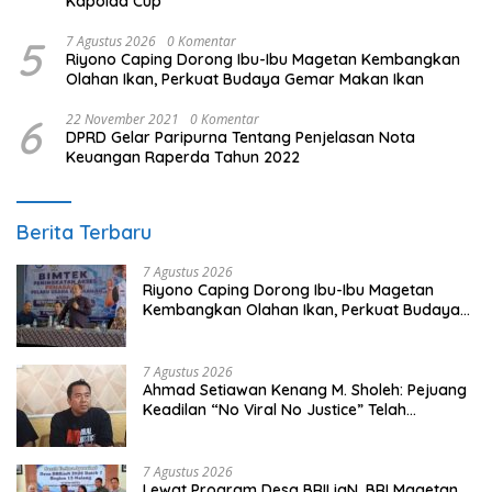
Kapolda Cup
5
7 Agustus 2026
0 Komentar
Riyono Caping Dorong Ibu-Ibu Magetan Kembangkan
Olahan Ikan, Perkuat Budaya Gemar Makan Ikan
6
22 November 2021
0 Komentar
DPRD Gelar Paripurna Tentang Penjelasan Nota
Keuangan Raperda Tahun 2022
Berita Terbaru
7 Agustus 2026
Riyono Caping Dorong Ibu-Ibu Magetan
Kembangkan Olahan Ikan, Perkuat Budaya
Gemar Makan Ikan
7 Agustus 2026
Ahmad Setiawan Kenang M. Sholeh: Pejuang
Keadilan “No Viral No Justice” Telah
Berpulang
7 Agustus 2026
Lewat Program Desa BRILiaN, BRI Magetan