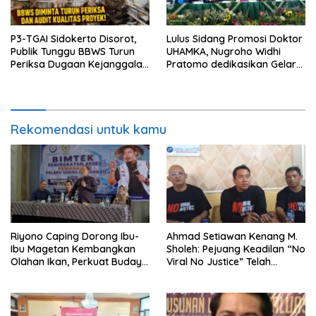
P3-TGAI Sidokerto Disorot,
Lulus Sidang Promosi Doktor
Publik Tunggu BBWS Turun
UHAMKA, Nugroho Widhi
Periksa Dugaan Kejanggalan
Pratomo dedikasikan Gelar
Proyek
Doktor untuk Keluarga dan
Institusinya
Rekomendasi untuk kamu
Riyono Caping Dorong Ibu-
Ahmad Setiawan Kenang M.
Ibu Magetan Kembangkan
Sholeh: Pejuang Keadilan “No
Olahan Ikan, Perkuat Budaya
Viral No Justice” Telah
Gemar Makan Ikan
Berpulang