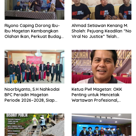
Riyono Caping Dorong Ibu-
Ahmad Setiawan Kenang M.
Ibu Magetan Kembangkan
Sholeh: Pejuang Keadilan “No
Olahan Ikan, Perkuat Budaya
Viral No Justice” Telah
Gemar Makan Ikan
Berpulang
Noorbiyanto, S.H Nahkodai
Ketua PWI Magetan: OKK
BPC Peradin Magetan
Penting untuk Mencetak
Periode 2026–2028, Siap
Wartawan Profesional,
Perkuat Pendampingan
Berintegritas dan Terpercaya
Hukum