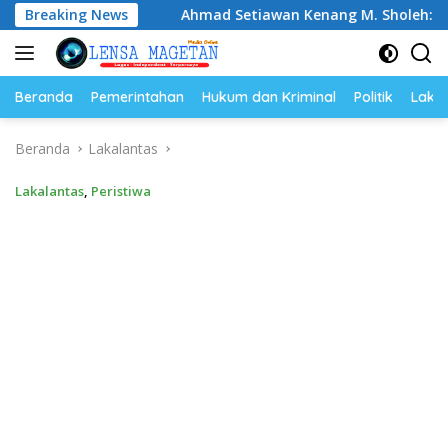
Langsung
an
Breaking News
Ahmad Setiawan Kenang M. Sholeh: Pejuang Keadilan
ke
konten
Beranda
Pemerintahan
Hukum dan Kriminal
Politik
Lakal
Beranda
Lakalantas
Lakalantas
,
Peristiwa