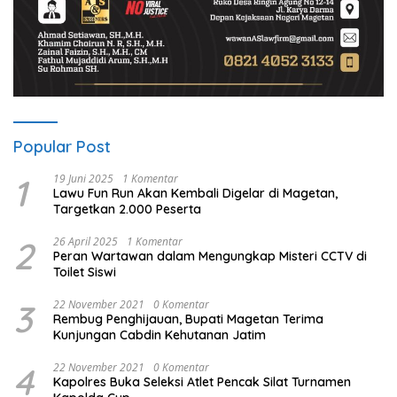
Popular Post
1
19 Juni 2025
1 Komentar
Lawu Fun Run Akan Kembali Digelar di Magetan,
Targetkan 2.000 Peserta
2
26 April 2025
1 Komentar
Peran Wartawan dalam Mengungkap Misteri CCTV di
Toilet Siswi
3
22 November 2021
0 Komentar
Rembug Penghijauan, Bupati Magetan Terima
Kunjungan Cabdin Kehutanan Jatim
4
22 November 2021
0 Komentar
Kapolres Buka Seleksi Atlet Pencak Silat Turnamen