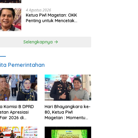
Berkelanjutan
4 Agustus 2026
Ketua PWI Magetan: OKK
Penting untuk Mencetak
Wartawan Profesional,
Berintegritas dan Terpercaya
Selengkapnya
ita Pemerintahan
a Komisi B DPRD
Hari Bhayangkara ke-
tan Apresiasi
80, Ketua PWI
Fair 2026 di
Magetan : Momentum
ah Efisiensi
Polri Perkuat
garan
Kepercayaan Publik