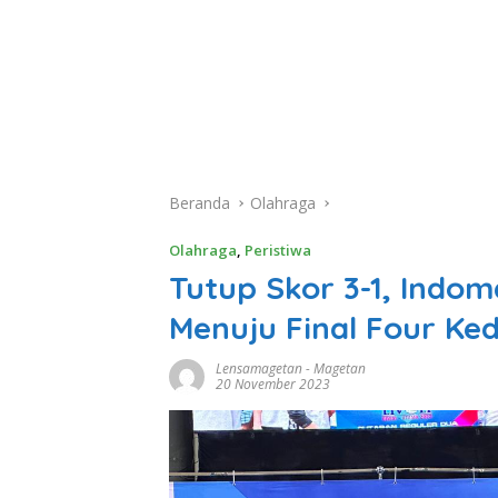
Beranda
Olahraga
Olahraga
,
Peristiwa
Tutup Skor 3-1, Indo
Menuju Final Four Ked
Lensamagetan
-
Magetan
20 November 2023