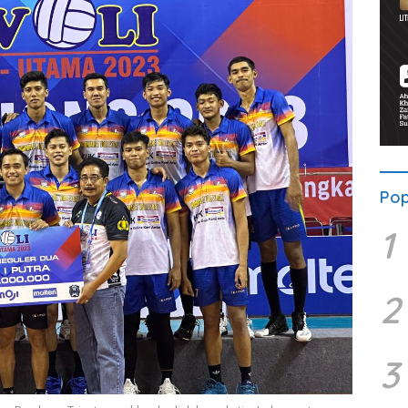
Pop
1
2
3