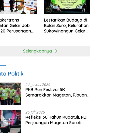
akertrans
Lestarikan Budaya di
tan Gelar Job
Bulan Suro, Kelurahan
, 20 Perusahaan
Sukowinangun Gelar
akan 2.159
Ketoprak Suko
ongan Kerja
Budoyo
Selengkapnya
ita Politik
2 Agustus 2026
PKB Run Festival 5K
Semarakkan Magetan, Ribuan
Pelari Rayakan HUT ke-28 PKB
26 Juli 2026
Refleksi 30 Tahun Kudatuli, PDI
Perjuangan Magetan Soroti
Ancaman Demokrasi dan
Tuntut Keadilan Korban