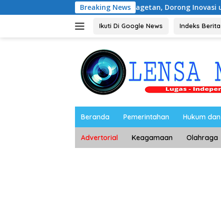
Langsung
URE 2026 di Magetan, Dorong Inovasi untuk Masa Depan Berkel
Breaking News
ke
konten
Ikuti Di Google News
Indeks Berita
Beranda
Pemerintahan
Hukum dan 
Advertorial
Keagamaan
Olahraga