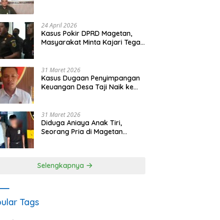
Waris Siapkan Opsi Gugatan
dan Audiensi ke Bupati
24 April 2026
Kasus Pokir DPRD Magetan,
Masyarakat Minta Kajari Tegak
Lurus dan Tidak Tebang Pilih
31 Maret 2026
Kasus Dugaan Penyimpangan
Keuangan Desa Taji Naik ke
Penyidikan, Polres Magetan
Mulai Hitung Kerugian Negara
31 Maret 2026
Diduga Aniaya Anak Tiri,
Seorang Pria di Magetan
Dilaporkan ke Polisi
Selengkapnya
ular Tags