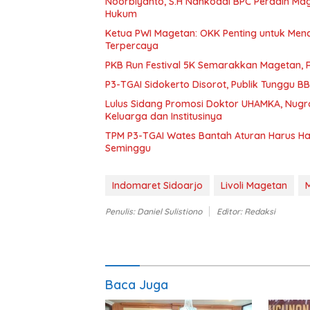
Noorbiyanto, S.H Nahkodai BPC Peradin Ma
Hukum
Ketua PWI Magetan: OKK Penting untuk Menc
Terpercaya
PKB Run Festival 5K Semarakkan Magetan, 
P3-TGAI Sidokerto Disorot, Publik Tunggu 
Lulus Sidang Promosi Doktor UHAMKA, Nugr
Keluarga dan Institusinya
TPM P3-TGAI Wates Bantah Aturan Harus Had
Seminggu
Indomaret Sidoarjo
Livoli Magetan
Penulis: Daniel Sulistiono
Editor: Redaksi
Baca Juga