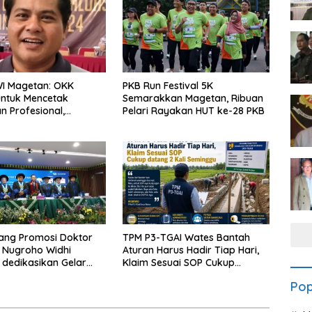
WI Magetan: OKK
PKB Run Festival 5K
untuk Mencetak
Semarakkan Magetan, Ribuan
 Profesional,
Pelari Rayakan HUT ke-28 PKB
ritas dan Terpercaya
dang Promosi Doktor
TPM P3-TGAI Wates Bantah
 Nugroho Widhi
Aturan Harus Hadir Tiap Hari,
dedikasikan Gelar
Klaim Sesuai SOP Cukup
ntuk Keluarga dan
Datang 2 Kali Seminggu
Pop
nya