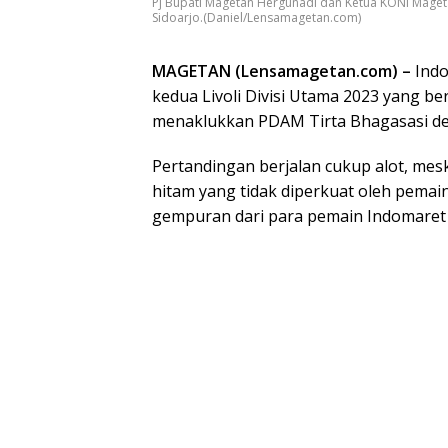
Pj Bupati Magetan Hergunadi dan Ketua KONI Mage
Sidoarjo.(Daniel/Lensamagetan.com)
MAGETAN (Lensamagetan.com) –
Indo
kedua Livoli Divisi Utama 2023 yang b
menaklukkan PDAM Tirta Bhagasasi den
Pertandingan berjalan cukup alot, me
hitam yang tidak diperkuat oleh pema
gempuran dari para pemain Indomaret 