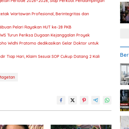
getan Periode 2026–2028, Siap Perkuat Pendampingan
etak Wartawan Profesional, Berintegritas dan
Ribuan Pelari Rayakan HUT ke-28 PKB
BBWS Turun Periksa Dugaan Kejanggalan Proyek
oho Widhi Pratomo dedikasikan Gelar Doktor untuk
Ber
ir Tiap Hari, Klaim Sesuai SOP Cukup Datang 2 Kali
Magetan