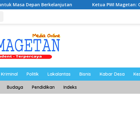
anjutan
Ketua PWI Magetan: OKK Penting untuk Mencet
Kriminal
Politik
Lakalantas
Bisnis
Kabar Desa
Ke
Budaya
Pendidikan
Indeks