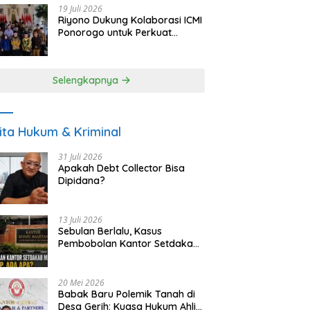
19 Juli 2026
Riyono Dukung Kolaborasi ICMI
Ponorogo untuk Perkuat
Ekonomi Kerakyatan dan
UMKM
Selengkapnya
ita Hukum & Kriminal
31 Juli 2026
Apakah Debt Collector Bisa
Dipidana?
13 Juli 2026
Sebulan Berlalu, Kasus
Pembobolan Kantor Setdakab
Magetan Masih Misterius
20 Mei 2026
Babak Baru Polemik Tanah di
Desa Gerih: Kuasa Hukum Ahli