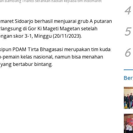
tan Bambang Trianto serahkan hadiah kepada tim Indomaret
4
maret Sidoarjo berhasil menjuarai grub A putaran
5
erlangsung di Gor Ki Mageti Magetan setelah
gan skor 3-1, Minggu (20/11/2023).
6
skipun PDAM Tirta Bhagasasi merupakan tim kuda
in-pemain kelas nasional, namun bisa menahan
yang bertabur bintang.
Ber