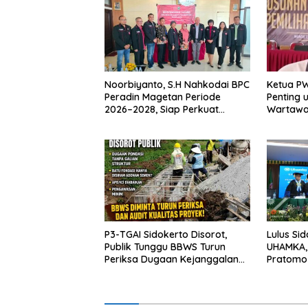
Noorbiyanto, S.H Nahkodai BPC
Ketua P
Peradin Magetan Periode
Penting 
2026–2028, Siap Perkuat
Wartawan
Pendampingan Hukum
Berinteg
P3-TGAI Sidokerto Disorot,
Lulus Si
Publik Tunggu BBWS Turun
UHAMKA,
Periksa Dugaan Kejanggalan
Pratomo 
Proyek
Doktor u
Institusi