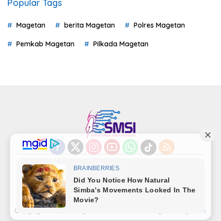
Popular Tags
Magetan
berita Magetan
Polres Magetan
Pemkab Magetan
Pilkada Magetan
Indeks
Kode Etik
Privacy Policy
Redaksi
Disclaimer
Pedoman Media Siber
Kode Perilaku Perusahaan Pers
Copyright©LensaMagetan.com | Powered By
seopage.one