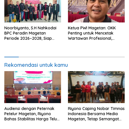
Noorbiyanto, S.H Nahkodai
Ketua PWI Magetan: OKK
BPC Peradin Magetan
Penting untuk Mencetak
Periode 2026–2028, Siap
Wartawan Profesional,
Perkuat Pendampingan
Berintegritas dan Terpercaya
Hukum
Rekomendasi untuk kamu
Audiensi dengan Peternak
Riyono Caping Nobar Timnas
Petelur Magetan, Riyono
Indonesia Bersama Media
Bahas Stabilitas Harga Telur
Magetan, Tetap Semangat
dan Populasi Ayam
Meski Garuda Gagal Lolos