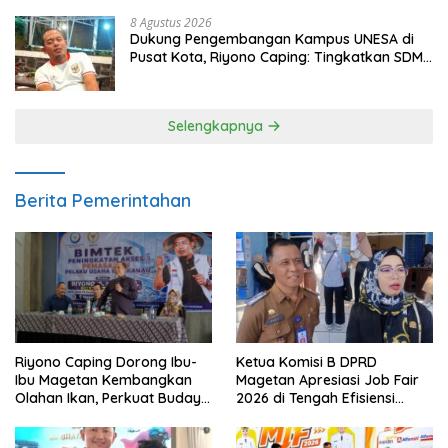
8 Agustus 2026
Dukung Pengembangan Kampus UNESA di
Pusat Kota, Riyono Caping: Tingkatkan SDM
dan Gerakkan Ekonomi Magetan
Selengkapnya
Berita Pemerintahan
Ketua Komisi B DPRD
Riyono Caping Dorong Ibu-
Magetan Apresiasi Job Fair
Ibu Magetan Kembangkan
2026 di Tengah Efisiensi
Olahan Ikan, Perkuat Budaya
Anggaran
Gemar Makan Ikan