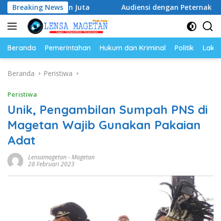
Langsung
tusan Juta
Breaking News
Audiensi dengan Peternak Petelur Magetan, 
ke
konten
Beranda
Pemerintahan
Hukum dan Kriminal
Politik
Lakal
Beranda
Peristiwa
Peristiwa
Unik, Pengambilan Sumpah PNS di
Magetan Wajib Gunakan Pakaian
Adat
Lensamagetan
-
Magetan
28 Februari 2023