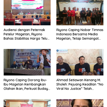
Audiensi dengan Peternak
Riyono Caping Nobar Timnas
Petelur Magetan, Riyono
Indonesia Bersama Media
Bahas Stabilitas Harga Telur
Magetan, Tetap Semangat
dan Populasi Ayam
Meski Garuda Gagal Lolos
Riyono Caping Dorong Ibu-
Ahmad Setiawan Kenang M.
Ibu Magetan Kembangkan
Sholeh: Pejuang Keadilan “No
Olahan Ikan, Perkuat Budaya
Viral No Justice” Telah
Gemar Makan Ikan
Berpulang