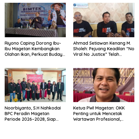
Riyono Caping Dorong Ibu-
Ahmad Setiawan Kenang M.
Ibu Magetan Kembangkan
Sholeh: Pejuang Keadilan “No
Olahan Ikan, Perkuat Budaya
Viral No Justice” Telah
Gemar Makan Ikan
Berpulang
Noorbiyanto, S.H Nahkodai
Ketua PWI Magetan: OKK
BPC Peradin Magetan
Penting untuk Mencetak
Periode 2026–2028, Siap
Wartawan Profesional,
Perkuat Pendampingan
Berintegritas dan Terpercaya
Hukum