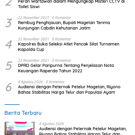
2
Peran Wartawan dalam Mengungkap Misteri CCTV di
Toilet Siswi
3
22 November 2021
0 Komentar
Rembug Penghijauan, Bupati Magetan Terima
Kunjungan Cabdin Kehutanan Jatim
4
22 November 2021
0 Komentar
Kapolres Buka Seleksi Atlet Pencak Silat Turnamen
Kapolda Cup
5
22 November 2021
0 Komentar
DPRD Gelar Paripurna Tentang Penjelasan Nota
Keuangan Raperda Tahun 2022
6
8 Agustus 2026
0 Komentar
Audiensi dengan Peternak Petelur Magetan, Riyono
Bahas Stabilitas Harga Telur dan Populasi Ayam
Berita Terbaru
8 Agustus 2026
Audiensi dengan Peternak Petelur Magetan,
Riyono Bahas Stabilitas Harga Telur dan