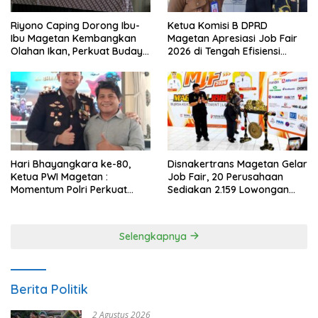
Ketua Komisi B DPRD
Riyono Caping Dorong Ibu-
Magetan Apresiasi Job Fair
Ibu Magetan Kembangkan
2026 di Tengah Efisiensi
Olahan Ikan, Perkuat Budaya
Anggaran
Gemar Makan Ikan
Hari Bhayangkara ke-80,
Disnakertrans Magetan Gelar
Ketua PWI Magetan :
Job Fair, 20 Perusahaan
Momentum Polri Perkuat
Sediakan 2.159 Lowongan
Kepercayaan Publik
Kerja
Selengkapnya
Berita Politik
2 Agustus 2026