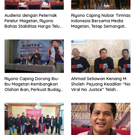
Audiensi dengan Peternak
Riyono Caping Nobar Timnas
Petelur Magetan, Riyono
Indonesia Bersama Media
Bahas Stabilitas Harga Telur
Magetan, Tetap Semangat
dan Populasi Ayam
Meski Garuda Gagal Lolos
Riyono Caping Dorong Ibu-
Ahmad Setiawan Kenang M.
Ibu Magetan Kembangkan
Sholeh: Pejuang Keadilan “No
Olahan Ikan, Perkuat Budaya
Viral No Justice” Telah
Gemar Makan Ikan
Berpulang