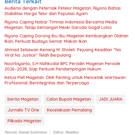
Berita Terkait
Audiensi dengan Peternak Petelur Magetan, Riyono Bahas
Stabilitas Harga Telur dan Populasi Ayam
Riyono Caping Nobar Timnas Indonesia Bersama Media
Magetan, Tetap Semangat Meski Garuda Gagal Lolos
Riyono Caping Dorong Ibu-Ibu Magetan Kembangkan Olahan
Ikan, Perkuat Budaya Gemar Makan Ikan
Ahmad Setiawan Kenang M. Sholeh: Pejuang Keadilan “No
Viral No Justice” Telah Berpulang
Noorbiyanto, S.H Nahkodai BPC Peradin Magetan Periode
2026–2028, Siap Perkuat Pendampingan Hukum
Ketua PWI Magetan: OKK Penting untuk Mencetak Wartawan
Profesional, Berintegritas dan Terpercaya
berita Magetan
Calon Bupati Magetan
JADI JUARA
Jurnalis TV One
Kecelakaan Pemalang
Pilkada Magetan
Penulis: Daniel Sulistiono
Editor: Redaksi