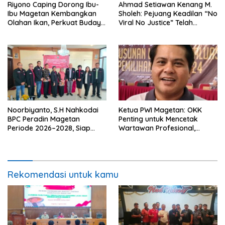
Riyono Caping Dorong Ibu-
Ahmad Setiawan Kenang M.
Ibu Magetan Kembangkan
Sholeh: Pejuang Keadilan “No
Olahan Ikan, Perkuat Budaya
Viral No Justice” Telah
Gemar Makan Ikan
Berpulang
Noorbiyanto, S.H Nahkodai
Ketua PWI Magetan: OKK
BPC Peradin Magetan
Penting untuk Mencetak
Periode 2026–2028, Siap
Wartawan Profesional,
Perkuat Pendampingan
Berintegritas dan Terpercaya
Hukum
Rekomendasi untuk kamu