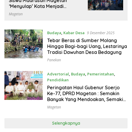
Siswa Madrasah Magetan
‘Menyulap’ Kota Menjadi
Panggung Seni
Magetan
Budaya
,
Kabar Desa
9 Desember 2025
Tebar Beras di Sumber Molang
Hingga Bagi-bagi Uang, Lestarinya
Tradisi Dawuhan Desa Bedagung
Panekan
Advertorial
,
Budaya
,
Pemerintahan
,
Pendidikan
19 November 2025
Peringatan Haul Gubenur Soerjo
Ke-77, DPRD Magetan : Semakin
Banyak Yang Mendoakan, Semakin
Meriah
Magetan
Selengkapnya