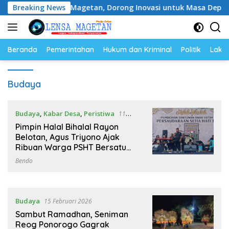
Langsung
RE 2026 di Magetan, Dorong Inovasi untuk Masa Depan Berkela
Breaking News
ke
konten
Beranda
Pemerintahan
Hukum dan Kriminal
Politik
Lakal
Budaya
Budaya
,
Kabar Desa
,
Peristiwa
11
April 2026
Pimpin Halal Bihalal Rayon
Belotan, Agus Triyono Ajak
Ribuan Warga PSHT Bersatu
Kawal Program Desa dan
Bendo
Kabupaten
Budaya
15 Februari 2026
Sambut Ramadhan, Seniman
Reog Ponorogo Gagrak