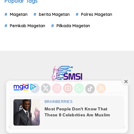
Popular Tags
Magetan
berita Magetan
Polres Magetan
Pemkab Magetan
Pilkada Magetan
Indeks
Kode Etik
Privacy Policy
Redaksi
Disclaimer
Pedoman Media Siber
Kode Perilaku Perusahaan Pers
Copyright©LensaMagetan.com | Powered By
seopage.one