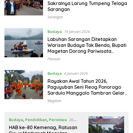
Sakralnya Larung Tumpeng Telaga
Sarangan
Sarangan
Budaya
16 Januari 2026
Labuhan Sarangan Ditetapkan
Warisan Budaya Tak Benda, Bupati
Magetan Dorong Pariwisata
Berkelanjutan
Plaosan
Budaya
4 Januari 2026
Rayakan Awal Tahun 2026,
Paguyuban Seni Reog Ponorogo
Sardulo Manggolo Tambran Gelar
Kirab Budaya
Magetan
Budaya
,
Pendidikan
,
Peristiwa
20
Desember 2025
HAB ke-80 Kemenag, Ratusan