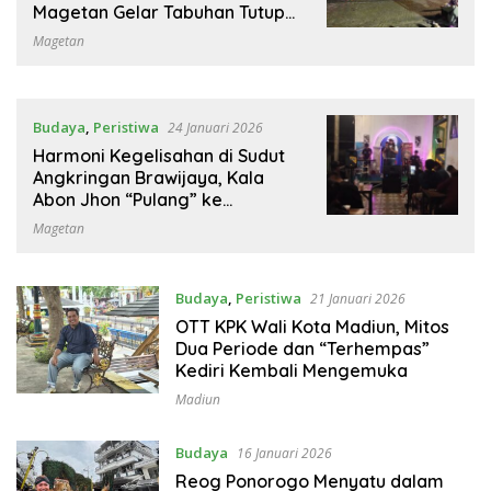
Magetan Gelar Tabuhan Tutup
Kendang
Magetan
Budaya
,
Peristiwa
24 Januari 2026
Harmoni Kegelisahan di Sudut
Angkringan Brawijaya, Kala
Abon Jhon “Pulang” ke
Magetan
Magetan
Budaya
,
Peristiwa
21 Januari 2026
OTT KPK Wali Kota Madiun, Mitos
Dua Periode dan “Terhempas”
Kediri Kembali Mengemuka
Madiun
Budaya
16 Januari 2026
Reog Ponorogo Menyatu dalam