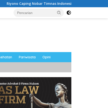
Timnas Indonesia Bersama Media Magetan, Tetap Semangat Me
sehatan
Pariwisata
Opini