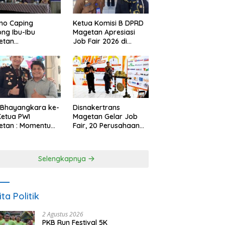
no Caping
Ketua Komisi B DPRD
ng Ibu-Ibu
Magetan Apresiasi
etan
Job Fair 2026 di
bangkan Olahan
Tengah Efisiensi
, Perkuat Budaya
Anggaran
ar Makan Ikan
 Bhayangkara ke-
Disnakertrans
Ketua PWI
Magetan Gelar Job
etan : Momentum
Fair, 20 Perusahaan
i Perkuat
Sediakan 2.159
rcayaan Publik
Lowongan Kerja
Selengkapnya
ita Politik
2 Agustus 2026
PKB Run Festival 5K