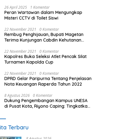
26 April 2025
1 Komentar
Peran Wartawan dalam Mengungkap
Misteri CCTV di Toilet Siswi
22 November 2021
0 Komentar
Rembug Penghijauan, Bupati Magetan
Terima Kunjungan Cabdin Kehutanan
Jatim
22 November 2021
0 Komentar
Kapolres Buka Seleksi Atlet Pencak Silat
Turnamen Kapolda Cup
22 November 2021
0 Komentar
DPRD Gelar Paripurna Tentang Penjelasan
Nota Keuangan Raperda Tahun 2022
8 Agustus 2026
0 Komentar
Dukung Pengembangan Kampus UNESA
di Pusat Kota, Riyono Caping: Tingkatkan
SDM dan Gerakkan Ekonomi Magetan
ita Terbaru
8 Agustus 2026