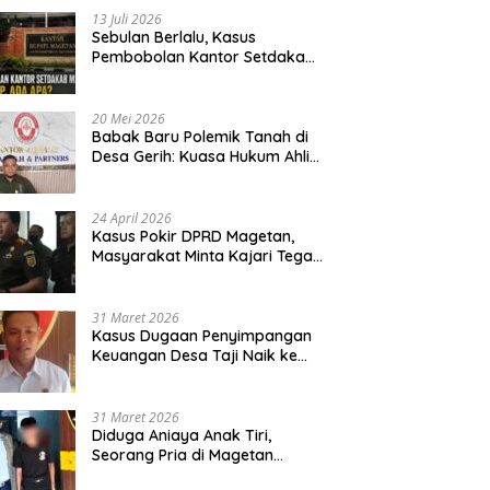
13 Juli 2026
Sebulan Berlalu, Kasus
Pembobolan Kantor Setdakab
Magetan Masih Misterius
20 Mei 2026
Babak Baru Polemik Tanah di
Desa Gerih: Kuasa Hukum Ahli
Waris Siapkan Opsi Gugatan
dan Audiensi ke Bupati
24 April 2026
Kasus Pokir DPRD Magetan,
Masyarakat Minta Kajari Tegak
Lurus dan Tidak Tebang Pilih
31 Maret 2026
Kasus Dugaan Penyimpangan
Keuangan Desa Taji Naik ke
Penyidikan, Polres Magetan
Mulai Hitung Kerugian Negara
31 Maret 2026
Diduga Aniaya Anak Tiri,
Seorang Pria di Magetan
Dilaporkan ke Polisi