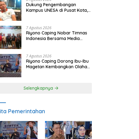
Dukung Pengembangan
Kampus UNESA di Pusat Kota,
Riyono Caping: Tingkatkan
SDM dan Gerakkan Ekonomi
Magetan
7 Agustus 2026
Riyono Caping Nobar Timnas
Indonesia Bersama Media
Magetan, Tetap Semangat
Meski Garuda Gagal Lolos
7 Agustus 2026
Riyono Caping Dorong Ibu-Ibu
Magetan Kembangkan Olahan
Ikan, Perkuat Budaya Gemar
Makan Ikan
Selengkapnya
ita Pemerintahan