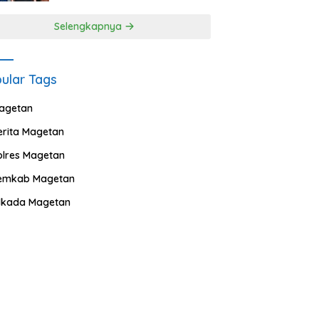
Selengkapnya
ular Tags
agetan
erita Magetan
olres Magetan
emkab Magetan
ilkada Magetan