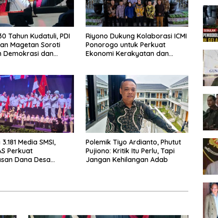
30 Tahun Kudatuli, PDI
Riyono Dukung Kolaborasi ICMI
an Magetan Soroti
Ponorogo untuk Perkuat
 Demokrasi dan
Ekonomi Kerakyatan dan
eadilan Korban
UMKM
3.181 Media SMSI,
Polemik Tiyo Ardianto, Phutut
S Perkuat
Pujiono: Kritik Itu Perlu, Tapi
san Dana Desa
Jangan Kehilangan Adab
Srikandi Jaga Desa