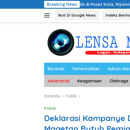
Langsung
ampus UNESA di Pusat Kota, Riyono Caping: Tingkatkan SDM
Breaking News
ke
konten
Ikuti Di Google News
Indeks Berita
Beranda
Pemerintahan
Hukum dan 
Advertorial
Keagamaan
Olahraga
Beranda
Politik
Politik
Deklarasi Kampanye 
Magetan Butuh Pem