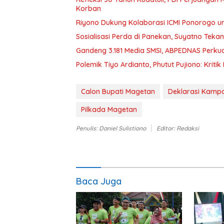
Korban
Riyono Dukung Kolaborasi ICMI Ponorogo 
Sosialisasi Perda di Panekan, Suyatno Teka
Gandeng 3.181 Media SMSI, ABPEDNAS Perku
Polemik Tiyo Ardianto, Phutut Pujiono: Kriti
Calon Bupati Magetan
Deklarasi Kamp
Pilkada Magetan
Penulis: Daniel Sulistiono
Editor: Redaksi
Baca Juga