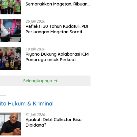
Semarakkan Magetan, Ribuan
Pelari Rayakan HUT ke-28 PKB
26 Juli 2026
Refleksi 30 Tahun Kudatuli, PDI
Perjuangan Magetan Soroti
Ancaman Demokrasi dan
Tuntut Keadilan Korban
19 Juli 2026
Riyono Dukung Kolaborasi ICMI
Ponorogo untuk Perkuat
Ekonomi Kerakyatan dan
UMKM
Selengkapnya
ita Hukum & Kriminal
31 Juli 2026
Apakah Debt Collector Bisa
Dipidana?