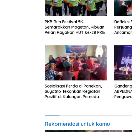
PKB Run Festival 5K
Refleksi 
Semarakkan Magetan, Ribuan
Perjuang
Pelari Rayakan HUT ke-28 PKB
Ancaman
Tuntut K
Sosialisasi Perda di Panekan,
Gandeng 
Suyatno Tekankan Kegiatan
ABPEDNA
Positif di Kalangan Pemuda
Pengawa
Melalui 
Rekomendasi untuk kamu