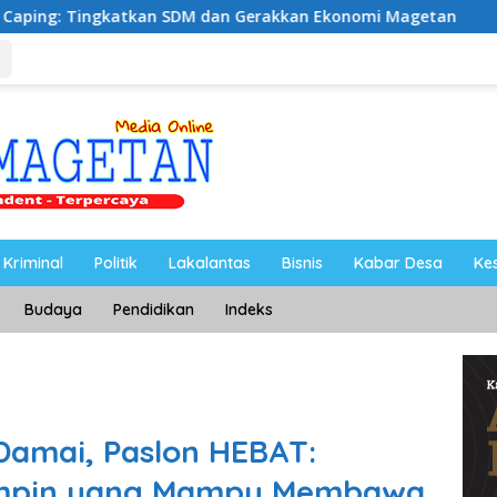
 dan Gerakkan Ekonomi Magetan
Riyono Caping Nobar 
Kriminal
Politik
Lakalantas
Bisnis
Kabar Desa
Ke
Budaya
Pendidikan
Indeks
Damai, Paslon HEBAT:
impin yang Mampu Membawa