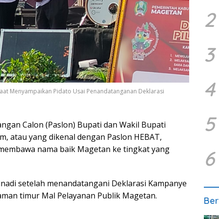
2
3
4
Saat Menyampaikan Pidato Usai Penandatanganan Deklarasi
5
ngan Calon (Paslon) Bupati dan Wakil Bupati
m, atau yang dikenal dengan Paslon HEBAT,
embawa nama baik Magetan ke tingkat yang
6
unadi setelah menandatangani Deklarasi Kampanye
laman timur Mal Pelayanan Publik Magetan.
Ber