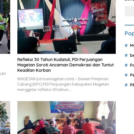
Pop
M
b
Refleksi 30 Tahun Kudatuli, PDI Perjuangan
Magetan Soroti Ancaman Demokrasi dan Tuntut
P
Keadilan Korban
san
P
MAGETAN (Lensamagetan.com) – Dewan Pimpinan
Cabang (DPC) PDI Perjuangan Kabupaten Magetan
P
menggelar refleksi 30 tahun…