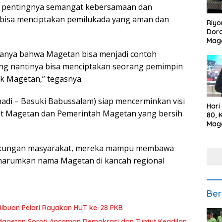
an pentingnya semangat kebersamaan dan
bisa menciptakan pemilukada yang aman dan
Riyo
Doro
Mag
Kem
anya bahwa Magetan bisa menjadi contoh
Ikan
ng nantinya bisa menciptakan seorang pemimpin
Gem
k Magetan,” tegasnya.
di – Basuki Babussalam) siap mencerminkan visi
Hari
at Magetan dan Pemerintah Magetan yang bersih
80, 
Mag
Polr
Kepe
ukungan masyarakat, mereka mampu membawa
harumkan nama Magetan di kancah regional
Ber
Ribuan Pelari Rayakan HUT ke-28 PKB
n Magetan Soroti Ancaman Demokrasi dan Tuntut Keadilan