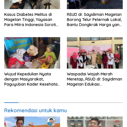
Kasus Diabetes Melitus di
RSUD dr. Sayidiman Magetan
Magetan Tinggi, Yayasan
Borong Telur Peternak Lokal,
Para Mitra Indonesia Soroti
Bantu Dongkrak Harga yang
Retinopati Diabetik
Anjlok
Wujud Kepedulian Nyata
Waspadai Wajah Merah
dengan Masyarakat,
Menetap, RSUD dr. Sayidiman
Paguyuban Kader Kesehatan
Magetan Edukasi
Bendo Lakukan Home Visit
Masyarakat Soal Rosacea
Lansia
Rekomendasi untuk kamu