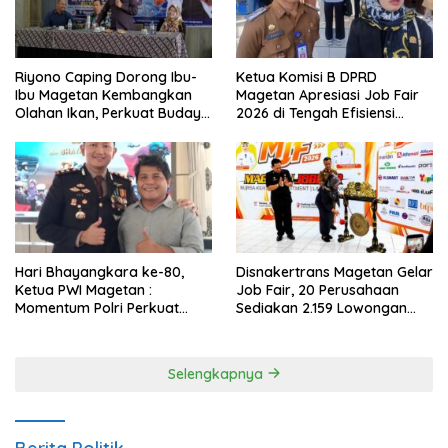
Riyono Caping Dorong Ibu-
Ketua Komisi B DPRD
Ibu Magetan Kembangkan
Magetan Apresiasi Job Fair
Olahan Ikan, Perkuat Budaya
2026 di Tengah Efisiensi
Gemar Makan Ikan
Anggaran
Hari Bhayangkara ke-80,
Disnakertrans Magetan Gelar
Ketua PWI Magetan :
Job Fair, 20 Perusahaan
Momentum Polri Perkuat
Sediakan 2.159 Lowongan
Kepercayaan Publik
Kerja
Selengkapnya