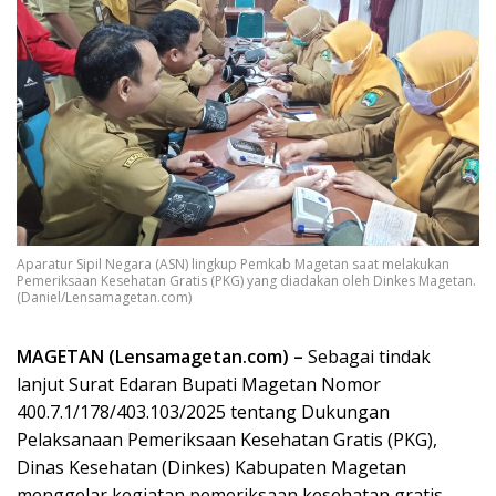
Aparatur Sipil Negara (ASN) lingkup Pemkab Magetan saat melakukan
Pemeriksaan Kesehatan Gratis (PKG) yang diadakan oleh Dinkes Magetan.
(Daniel/Lensamagetan.com)
MAGETAN (Lensamagetan.com) –
Sebagai tindak
lanjut Surat Edaran Bupati Magetan Nomor
400.7.1/178/403.103/2025 tentang Dukungan
Pelaksanaan Pemeriksaan Kesehatan Gratis (PKG),
Dinas Kesehatan (Dinkes) Kabupaten Magetan
menggelar kegiatan pemeriksaan kesehatan gratis,