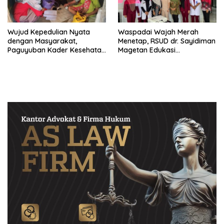
Wujud Kepedulian Nyata
Waspadai Wajah Merah
dengan Masyarakat,
Menetap, RSUD dr. Sayidiman
Paguyuban Kader Kesehatan
Magetan Edukasi
Bendo Lakukan Home Visit
Masyarakat Soal Rosacea
Lansia