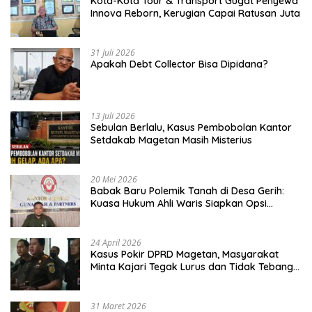
Kota-Kota Tour & Transport Gugat Penyewa
Innova Reborn, Kerugian Capai Ratusan Juta
31 Juli 2026
Apakah Debt Collector Bisa Dipidana?
13 Juli 2026
Sebulan Berlalu, Kasus Pembobolan Kantor
Setdakab Magetan Masih Misterius
20 Mei 2026
Babak Baru Polemik Tanah di Desa Gerih:
Kuasa Hukum Ahli Waris Siapkan Opsi
Gugatan dan Audiensi ke Bupati
24 April 2026
Kasus Pokir DPRD Magetan, Masyarakat
Minta Kajari Tegak Lurus dan Tidak Tebang
Pilih
31 Maret 2026