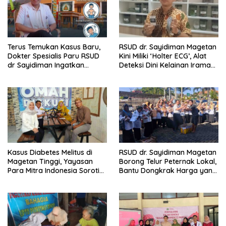
Terus Temukan Kasus Baru,
RSUD dr. Sayidiman Magetan
Dokter Spesialis Paru RSUD
Kini Miliki ‘Holter ECG’, Alat
dr Sayidiman Ingatkan
Deteksi Dini Kelainan Irama
Bahaya Tunda Pengobatan
Jantung 24 Jam
TBC
Kasus Diabetes Melitus di
RSUD dr. Sayidiman Magetan
Magetan Tinggi, Yayasan
Borong Telur Peternak Lokal,
Para Mitra Indonesia Soroti
Bantu Dongkrak Harga yang
Retinopati Diabetik
Anjlok