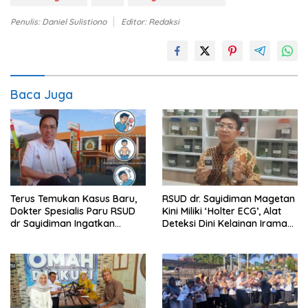
Penulis: Daniel Sulistiono
Editor: Redaksi
Baca Juga
Terus Temukan Kasus Baru,
RSUD dr. Sayidiman Magetan
Dokter Spesialis Paru RSUD
Kini Miliki ‘Holter ECG’, Alat
dr Sayidiman Ingatkan
Deteksi Dini Kelainan Irama
Bahaya Tunda Pengobatan
Jantung 24 Jam
TBC