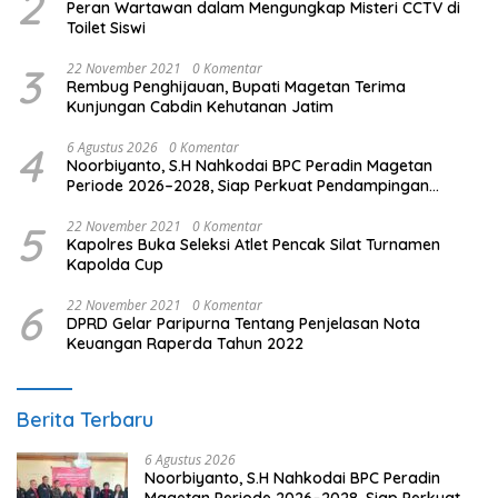
2
Peran Wartawan dalam Mengungkap Misteri CCTV di
Toilet Siswi
3
22 November 2021
0 Komentar
Rembug Penghijauan, Bupati Magetan Terima
Kunjungan Cabdin Kehutanan Jatim
4
6 Agustus 2026
0 Komentar
Noorbiyanto, S.H Nahkodai BPC Peradin Magetan
Periode 2026–2028, Siap Perkuat Pendampingan
Hukum
5
22 November 2021
0 Komentar
Kapolres Buka Seleksi Atlet Pencak Silat Turnamen
Kapolda Cup
6
22 November 2021
0 Komentar
DPRD Gelar Paripurna Tentang Penjelasan Nota
Keuangan Raperda Tahun 2022
Berita Terbaru
6 Agustus 2026
Noorbiyanto, S.H Nahkodai BPC Peradin
Magetan Periode 2026–2028, Siap Perkuat