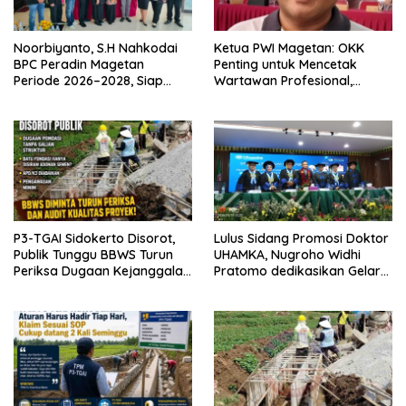
Noorbiyanto, S.H Nahkodai
Ketua PWI Magetan: OKK
BPC Peradin Magetan
Penting untuk Mencetak
Periode 2026–2028, Siap
Wartawan Profesional,
Perkuat Pendampingan
Berintegritas dan Terpercaya
Hukum
P3-TGAI Sidokerto Disorot,
Lulus Sidang Promosi Doktor
Publik Tunggu BBWS Turun
UHAMKA, Nugroho Widhi
Periksa Dugaan Kejanggalan
Pratomo dedikasikan Gelar
Proyek
Doktor untuk Keluarga dan
Institusinya