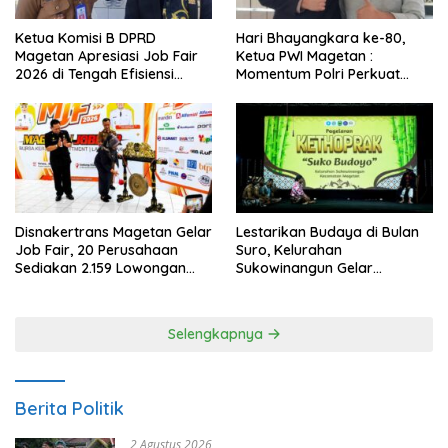
Ketua Komisi B DPRD
Hari Bhayangkara ke-80,
Magetan Apresiasi Job Fair
Ketua PWI Magetan :
2026 di Tengah Efisiensi
Momentum Polri Perkuat
Anggaran
Kepercayaan Publik
Disnakertrans Magetan Gelar
Lestarikan Budaya di Bulan
Job Fair, 20 Perusahaan
Suro, Kelurahan
Sediakan 2.159 Lowongan
Sukowinangun Gelar
Kerja
Ketoprak Suko Budoyo
Selengkapnya
Berita Politik
2 Agustus 2026