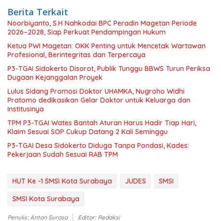
Berita Terkait
Noorbiyanto, S.H Nahkodai BPC Peradin Magetan Periode
2026–2028, Siap Perkuat Pendampingan Hukum
Ketua PWI Magetan: OKK Penting untuk Mencetak Wartawan
Profesional, Berintegritas dan Terpercaya
P3-TGAI Sidokerto Disorot, Publik Tunggu BBWS Turun Periksa
Dugaan Kejanggalan Proyek
Lulus Sidang Promosi Doktor UHAMKA, Nugroho Widhi
Pratomo dedikasikan Gelar Doktor untuk Keluarga dan
Institusinya
TPM P3-TGAI Wates Bantah Aturan Harus Hadir Tiap Hari,
Klaim Sesuai SOP Cukup Datang 2 Kali Seminggu
P3-TGAI Desa Sidokerto Diduga Tanpa Pondasi, Kades:
Pekerjaan Sudah Sesuai RAB TPM
HUT Ke -1 SMSI Kota Surabaya
JUDES
SMSI
SMSI Kota Surabaya
Penulis: Anton Suroso
Editor: Redaksi