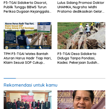
P3-TGAI Sidokerto Disorot,
Lulus Sidang Promosi Doktor
Publik Tunggu BBWS Turun
UHAMKA, Nugroho Widhi
Periksa Dugaan Kejanggalan
Pratomo dedikasikan Gelar
Proyek
Doktor untuk Keluarga dan
Institusinya
TPM P3-TGAI Wates Bantah
P3-TGAI Desa Sidokerto
Aturan Harus Hadir Tiap Hari,
Diduga Tanpa Pondasi,
Klaim Sesuai SOP Cukup
Kades: Pekerjaan Sudah
Datang 2 Kali Seminggu
Sesuai RAB TPM
Rekomendasi untuk kamu