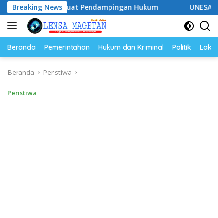
Langsung
p Perkuat Pendampingan Hukum
Breaking News
UNESA Gelar ICAPSTURE 
ke
konten
Beranda
Pemerintahan
Hukum dan Kriminal
Politik
Lakal
Beranda
Peristiwa
Peristiwa