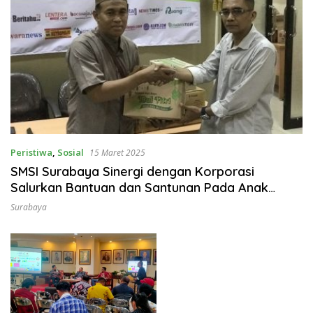
Peristiwa
,
Sosial
15 Maret 2025
SMSI Surabaya Sinergi dengan Korporasi
Salurkan Bantuan dan Santunan Pada Anak
Yatim dan Duafa
Surabaya