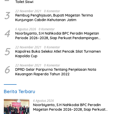
Toilet Siswi
3
22 November 2021
0 Komentar
Rembug Penghijauan, Bupati Magetan Terima
Kunjungan Cabdin Kehutanan Jatim
4
6 Agustus 2026
0 Komentar
Noorbiyanto, S.H Nahkodai BPC Peradin Magetan
Periode 2026–2028, Siap Perkuat Pendampingan
Hukum
5
22 November 2021
0 Komentar
Kapolres Buka Seleksi Atlet Pencak Silat Turnamen
Kapolda Cup
6
22 November 2021
0 Komentar
DPRD Gelar Paripurna Tentang Penjelasan Nota
Keuangan Raperda Tahun 2022
Berita Terbaru
6 Agustus 2026
Noorbiyanto, S.H Nahkodai BPC Peradin
Magetan Periode 2026–2028, Siap Perkuat
Pendampingan Hukum