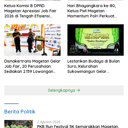
Ketua Komisi B DPRD
Hari Bhayangkara ke-80,
Magetan Apresiasi Job Fair
Ketua PWI Magetan :
2026 di Tengah Efisiensi
Momentum Polri Perkuat
Anggaran
Kepercayaan Publik
Disnakertrans Magetan Gelar
Lestarikan Budaya di Bulan
Job Fair, 20 Perusahaan
Suro, Kelurahan
Sediakan 2.159 Lowongan
Sukowinangun Gelar
Kerja
Ketoprak Suko Budoyo
Selengkapnya
Berita Politik
2 Agustus 2026
PKB Run Festival 5K Semarakkan Magetan,