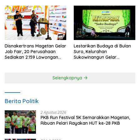
Anggaran
Kepercayaan Publik
Disnakertrans Magetan Gelar
Lestarikan Budaya di Bulan
Job Fair, 20 Perusahaan
Suro, Kelurahan
Sediakan 2.159 Lowongan
Sukowinangun Gelar
Kerja
Ketoprak Suko Budoyo
Selengkapnya
Berita Politik
2 Agustus 2026
PKB Run Festival 5K Semarakkan Magetan,
Ribuan Pelari Rayakan HUT ke-28 PKB