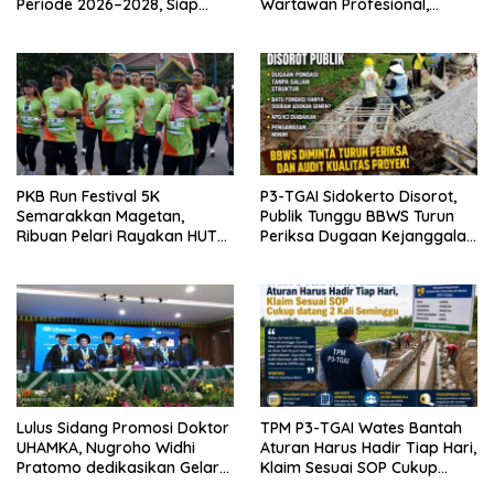
Periode 2026–2028, Siap
Wartawan Profesional,
Perkuat Pendampingan
Berintegritas dan Terpercaya
Hukum
PKB Run Festival 5K
P3-TGAI Sidokerto Disorot,
Semarakkan Magetan,
Publik Tunggu BBWS Turun
Ribuan Pelari Rayakan HUT
Periksa Dugaan Kejanggalan
ke-28 PKB
Proyek
Lulus Sidang Promosi Doktor
TPM P3-TGAI Wates Bantah
UHAMKA, Nugroho Widhi
Aturan Harus Hadir Tiap Hari,
Pratomo dedikasikan Gelar
Klaim Sesuai SOP Cukup
Doktor untuk Keluarga dan
Datang 2 Kali Seminggu