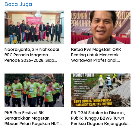
Baca Juga
Noorbiyanto, S.H Nahkodai
Ketua PWI Magetan: OKK
BPC Peradin Magetan
Penting untuk Mencetak
Periode 2026–2028, Siap
Wartawan Profesional,
Perkuat Pendampingan
Berintegritas dan Terpercaya
Hukum
PKB Run Festival 5K
P3-TGAI Sidokerto Disorot,
Semarakkan Magetan,
Publik Tunggu BBWS Turun
Ribuan Pelari Rayakan HUT
Periksa Dugaan Kejanggalan
ke-28 PKB
Proyek