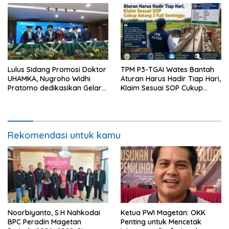
Lulus Sidang Promosi Doktor
TPM P3-TGAI Wates Bantah
UHAMKA, Nugroho Widhi
Aturan Harus Hadir Tiap Hari,
Pratomo dedikasikan Gelar
Klaim Sesuai SOP Cukup
Doktor untuk Keluarga dan
Datang 2 Kali Seminggu
Institusinya
Rekomendasi untuk kamu
Noorbiyanto, S.H Nahkodai
Ketua PWI Magetan: OKK
BPC Peradin Magetan
Penting untuk Mencetak