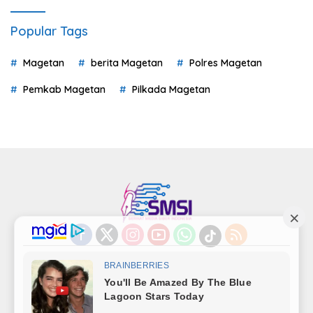
Popular Tags
Magetan
berita Magetan
Polres Magetan
Pemkab Magetan
Pilkada Magetan
Indeks
Kode Etik
Privacy Policy
Redaksi
Disclaimer
Pedoman Media Siber
Kode Perilaku Perusahaan Pers