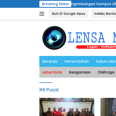
Langsung
Dukung Pengembangan Kampus UNESA di Pusat Kot
Breaking News
ke
konten
Ikuti Di Google News
Indeks Berita
Beranda
Pemerintahan
Hukum dan 
Advertorial
Keagamaan
Olahraga
IMI Pusat