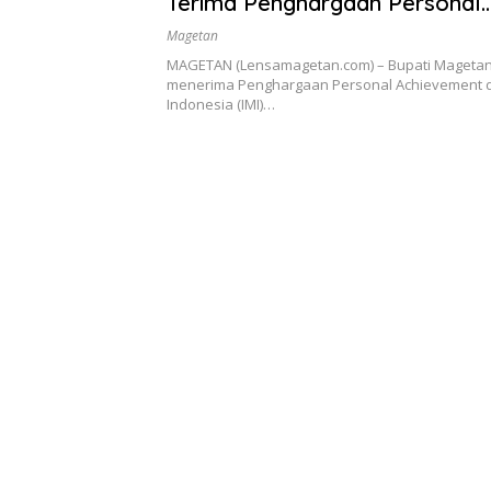
Terima Penghargaan Personal
Achievement
Magetan
MAGETAN (Lensamagetan.com) – Bupati Mageta
menerima Penghargaan Personal Achievement da
Indonesia (IMI)…