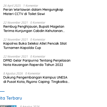
26 April 2025
1 Komentar
Peran Wartawan dalam Mengungkap
Misteri CCTV di Toilet Siswi
22 November 2021
0 Komentar
Rembug Penghijauan, Bupati Magetan
Terima Kunjungan Cabdin Kehutanan
Jatim
22 November 2021
0 Komentar
Kapolres Buka Seleksi Atlet Pencak Silat
Turnamen Kapolda Cup
22 November 2021
0 Komentar
DPRD Gelar Paripurna Tentang Penjelasan
Nota Keuangan Raperda Tahun 2022
8 Agustus 2026
0 Komentar
Dukung Pengembangan Kampus UNESA
di Pusat Kota, Riyono Caping: Tingkatkan
SDM dan Gerakkan Ekonomi Magetan
ita Terbaru
8 Agustus 2026