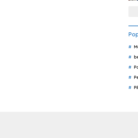
Pop
M
b
P
P
P