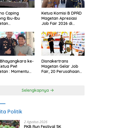
no Caping
Ketua Komisi B DPRD
ng Ibu-Ibu
Magetan Apresiasi
etan
Job Fair 2026 di
bangkan Olahan
Tengah Efisiensi
, Perkuat Budaya
Anggaran
ar Makan Ikan
 Bhayangkara ke-
Disnakertrans
Ketua PWI
Magetan Gelar Job
etan : Momentum
Fair, 20 Perusahaan
i Perkuat
Sediakan 2.159
rcayaan Publik
Lowongan Kerja
Selengkapnya
ita Politik
2 Agustus 2026
PKB Run Festival 5K