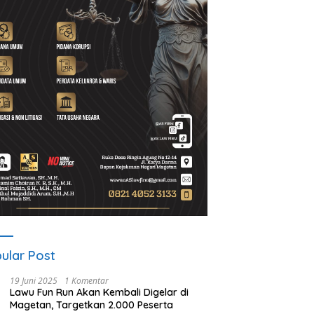
t Program Desa BRILiaN,
Noorbiyanto, S.H Nahkodai BPC
U
Magetan Dorong Desa
Peradin Magetan Periode
d
 Berprestasi
2026–2028, Siap Perkuat
u
Pendampingan Hukum
B
ular Post
19 Juni 2025
1 Komentar
Lawu Fun Run Akan Kembali Digelar di
Magetan, Targetkan 2.000 Peserta