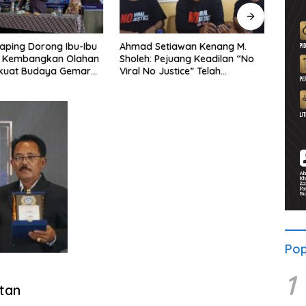
aping Dorong Ibu-Ibu
Ahmad Setiawan Kenang M.
Lewa
 Kembangkan Olahan
Sholeh: Pejuang Keadilan “No
BRI 
rkuat Budaya Gemar
Viral No Justice” Telah
Wates
kan
Berpulang
Pop
1
tan