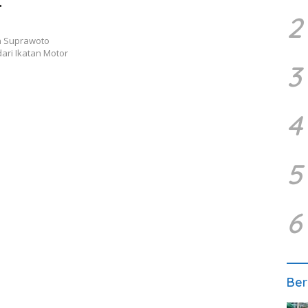
2
n Suprawoto
ri Ikatan Motor
3
4
5
6
Ber