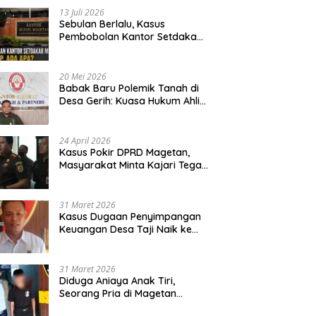
13 Juli 2026
Sebulan Berlalu, Kasus
Pembobolan Kantor Setdakab
Magetan Masih Misterius
20 Mei 2026
Babak Baru Polemik Tanah di
Desa Gerih: Kuasa Hukum Ahli
Waris Siapkan Opsi Gugatan
dan Audiensi ke Bupati
24 April 2026
Kasus Pokir DPRD Magetan,
Masyarakat Minta Kajari Tegak
Lurus dan Tidak Tebang Pilih
31 Maret 2026
Kasus Dugaan Penyimpangan
Keuangan Desa Taji Naik ke
Penyidikan, Polres Magetan
Mulai Hitung Kerugian Negara
31 Maret 2026
Diduga Aniaya Anak Tiri,
Seorang Pria di Magetan
Dilaporkan ke Polisi