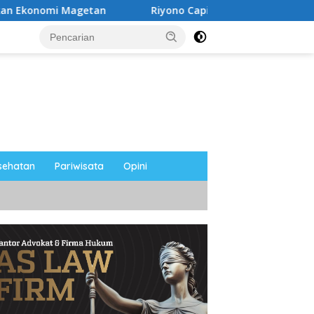
etan
Riyono Caping Nobar Timnas Indonesia Bersama 
sehatan
Pariwisata
Opini