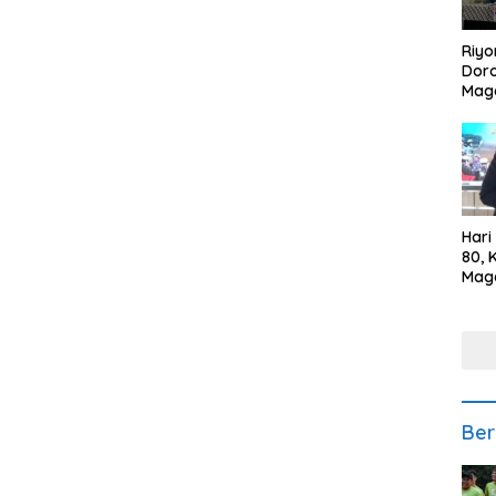
Riyo
Doro
Mag
Kem
Ikan
Gem
Hari
80, 
Mag
Polr
Kepe
Ber