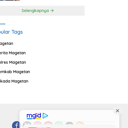
Selengkapnya
ular Tags
agetan
erita Magetan
olres Magetan
emkab Magetan
ilkada Magetan