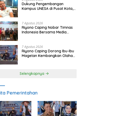
Dukung Pengembangan
Kampus UNESA di Pusat Kota,
Riyono Caping: Tingkatkan
SDM dan Gerakkan Ekonomi
Magetan
7 Agustus 2026
Riyono Caping Nobar Timnas
Indonesia Bersama Media
Magetan, Tetap Semangat
Meski Garuda Gagal Lolos
7 Agustus 2026
Riyono Caping Dorong Ibu-Ibu
Magetan Kembangkan Olahan
Ikan, Perkuat Budaya Gemar
Makan Ikan
Selengkapnya
ita Pemerintahan