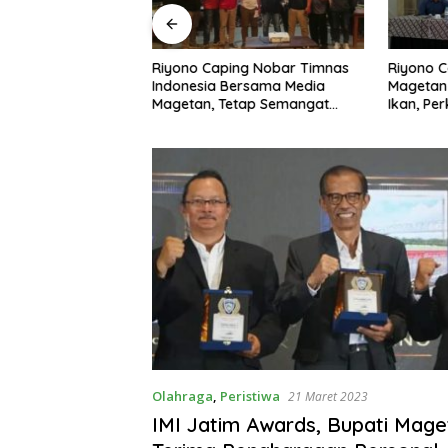
ngembangan
Riyono Caping Nobar Timnas
Riyono C
A di Pusat Kota,
Indonesia Bersama Media
Magetan
ng: Tingkatkan
Magetan, Tetap Semangat
Ikan, Pe
rakkan Ekonomi
Meski Garuda Gagal Lolos
Makan I
Olahraga
,
Peristiwa
21 Maret 2023
IMI Jatim Awards, Bupati Mage