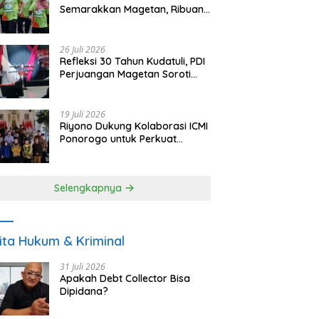
Semarakkan Magetan, Ribuan
Pelari Rayakan HUT ke-28 PKB
26 Juli 2026
Refleksi 30 Tahun Kudatuli, PDI
Perjuangan Magetan Soroti
Ancaman Demokrasi dan
Tuntut Keadilan Korban
19 Juli 2026
Riyono Dukung Kolaborasi ICMI
Ponorogo untuk Perkuat
Ekonomi Kerakyatan dan
UMKM
Selengkapnya
ita Hukum & Kriminal
31 Juli 2026
Apakah Debt Collector Bisa
Dipidana?