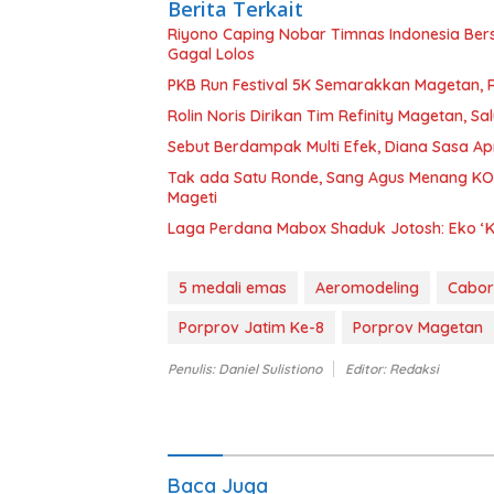
Berita Terkait
Riyono Caping Nobar Timnas Indonesia Be
Gagal Lolos
PKB Run Festival 5K Semarakkan Magetan, 
Rolin Noris Dirikan Tim Refinity Magetan, S
Sebut Berdampak Multi Efek, Diana Sasa A
Tak ada Satu Ronde, Sang Agus Menang KO
Mageti
Laga Perdana Mabox Shaduk Jotosh: Eko ‘
5 medali emas
Aeromodeling
Cabor
Porprov Jatim Ke-8
Porprov Magetan
Penulis: Daniel Sulistiono
Editor: Redaksi
Baca Juga