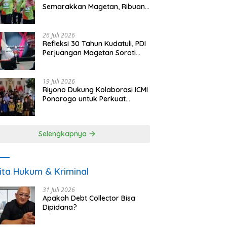
Semarakkan Magetan, Ribuan
Pelari Rayakan HUT ke-28 PKB
26 Juli 2026
Refleksi 30 Tahun Kudatuli, PDI
Perjuangan Magetan Soroti
Ancaman Demokrasi dan
Tuntut Keadilan Korban
19 Juli 2026
Riyono Dukung Kolaborasi ICMI
Ponorogo untuk Perkuat
Ekonomi Kerakyatan dan
UMKM
Selengkapnya
ita Hukum & Kriminal
31 Juli 2026
Apakah Debt Collector Bisa
Dipidana?