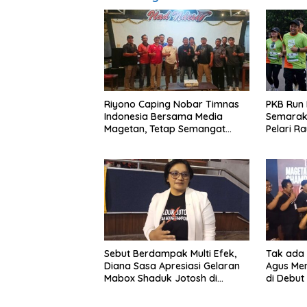
Riyono Caping Nobar Timnas
PKB Run 
Indonesia Bersama Media
Semarak
Magetan, Tetap Semangat
Pelari R
Meski Garuda Gagal Lolos
Sebut Berdampak Multi Efek,
Tak ada 
Diana Sasa Apresiasi Gelaran
Agus Me
Mabox Shaduk Jotosh di
di Debut
Magetan
GOR Ki M