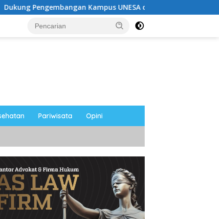
pus UNESA di Pusat Kota, Riyono Caping: Tingkatkan SDM d
sehatan
Pariwisata
Opini