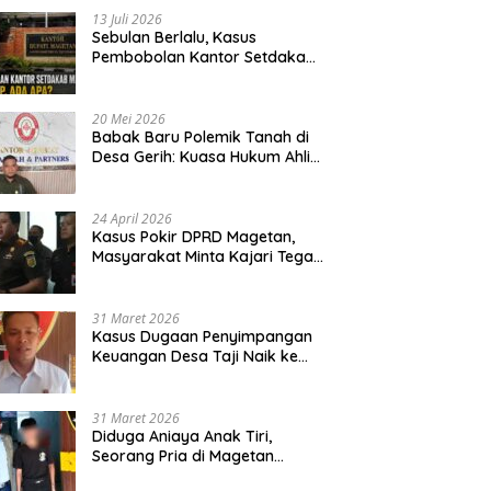
13 Juli 2026
Sebulan Berlalu, Kasus
Pembobolan Kantor Setdakab
Magetan Masih Misterius
20 Mei 2026
Babak Baru Polemik Tanah di
Desa Gerih: Kuasa Hukum Ahli
Waris Siapkan Opsi Gugatan
dan Audiensi ke Bupati
24 April 2026
Kasus Pokir DPRD Magetan,
Masyarakat Minta Kajari Tegak
Lurus dan Tidak Tebang Pilih
31 Maret 2026
Kasus Dugaan Penyimpangan
Keuangan Desa Taji Naik ke
Penyidikan, Polres Magetan
Mulai Hitung Kerugian Negara
31 Maret 2026
Diduga Aniaya Anak Tiri,
Seorang Pria di Magetan
Dilaporkan ke Polisi