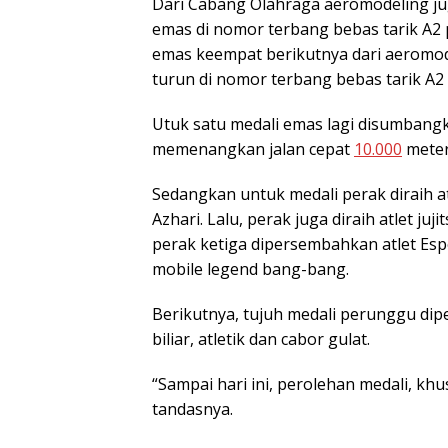
Dari Cabang Olahraga aeromodeling 
emas di nomor terbang bebas tarik A2 p
emas keempat berikutnya dari aeromo
turun di nomor terbang bebas tarik A2 
Utuk satu medali emas lagi disumbangk
memenangkan jalan cepat
10.000
meter 
Sedangkan untuk medali perak diraih at
Azhari. Lalu, perak juga diraih atlet juj
perak ketiga dipersembahkan atlet Esp
mobile legend bang-bang.
Berikutnya, tujuh medali perunggu dipe
biliar, atletik dan cabor gulat.
“Sampai hari ini, perolehan medali, k
tandasnya.