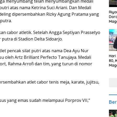
juga menyumbang telah menyumbangkan medali
utri atas nama Ketrina Suci Ariani. Dan Medali
Riyo
deling dipersembahkan Rizky Agung Pratama yang
Doro
putra.
Mag
Kem
Ikan
an cabor atletik. Setelah Angga Septiyan Prassetyo
Gem
putra di Stadion Delta Sidoarjo.
let pencak silat putri atas nama Dea Ayu Nur
Hari
itsu oleh Artz Brilliant Perfecto Tanujaya. Medali
80, 
ort, Rahma Arrofi dan tim, yang turun di nomor
Mag
Polr
Kepe
rsembahkan atlet cabor tenis meja, karate, jujitsu,
husus yang emas sudah melampaui Porprov VII,”
Ber