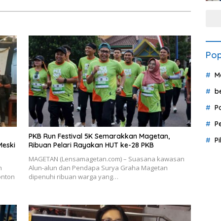
Pop
M
b
P
P
PKB Run Festival 5K Semarakkan Magetan,
P
Meski
Ribuan Pelari Rayakan HUT ke-28 PKB
MAGETAN (Lensamagetan.com) – Suasana kawasan
h
Alun-alun dan Pendapa Surya Graha Magetan
onton
dipenuhi ribuan warga yang…