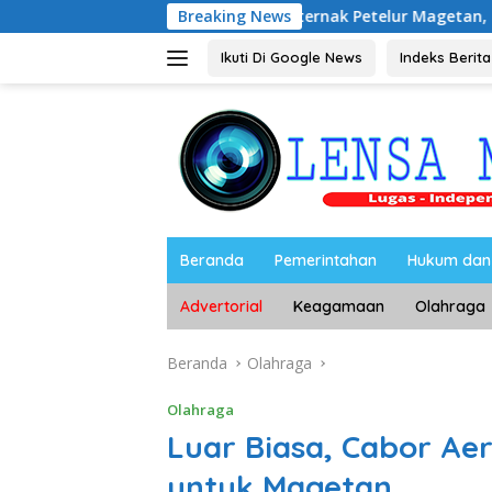
Langsung
i dengan Peternak Petelur Magetan, Riyono Bahas Stabilitas Ha
Breaking News
ke
konten
Ikuti Di Google News
Indeks Berita
Beranda
Pemerintahan
Hukum dan 
Advertorial
Keagamaan
Olahraga
Beranda
Olahraga
Olahraga
Luar Biasa, Cabor A
untuk Magetan