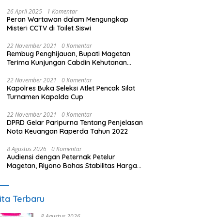
26 April 2025
1 Komentar
Peran Wartawan dalam Mengungkap
Misteri CCTV di Toilet Siswi
22 November 2021
0 Komentar
Rembug Penghijauan, Bupati Magetan
Terima Kunjungan Cabdin Kehutanan
Jatim
22 November 2021
0 Komentar
Kapolres Buka Seleksi Atlet Pencak Silat
Turnamen Kapolda Cup
22 November 2021
0 Komentar
DPRD Gelar Paripurna Tentang Penjelasan
Nota Keuangan Raperda Tahun 2022
8 Agustus 2026
0 Komentar
Audiensi dengan Peternak Petelur
Magetan, Riyono Bahas Stabilitas Harga
Telur dan Populasi Ayam
ita Terbaru
8 Agustus 2026