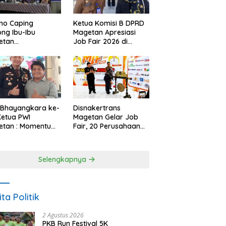
no Caping
Ketua Komisi B DPRD
ng Ibu-Ibu
Magetan Apresiasi
etan
Job Fair 2026 di
bangkan Olahan
Tengah Efisiensi
, Perkuat Budaya
Anggaran
ar Makan Ikan
 Bhayangkara ke-
Disnakertrans
Ketua PWI
Magetan Gelar Job
etan : Momentum
Fair, 20 Perusahaan
i Perkuat
Sediakan 2.159
rcayaan Publik
Lowongan Kerja
Selengkapnya
ita Politik
2 Agustus 2026
PKB Run Festival 5K