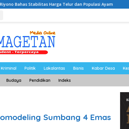
rga Telur dan Populasi Ayam
Dukung Pengembangan Kam
Kriminal
Politik
Lakalantas
Bisnis
Kabar Desa
Ke
Budaya
Pendidikan
Indeks
eromodeling Sumbang 4 Emas