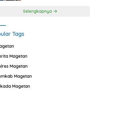
Selengkapnya
ular Tags
agetan
erita Magetan
olres Magetan
emkab Magetan
ilkada Magetan