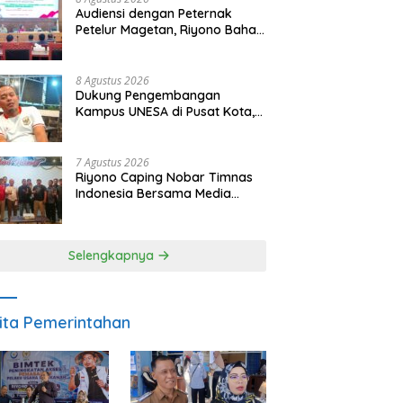
Audiensi dengan Peternak
Petelur Magetan, Riyono Bahas
Stabilitas Harga Telur dan
Populasi Ayam
8 Agustus 2026
Dukung Pengembangan
Kampus UNESA di Pusat Kota,
Riyono Caping: Tingkatkan
SDM dan Gerakkan Ekonomi
Magetan
7 Agustus 2026
Riyono Caping Nobar Timnas
Indonesia Bersama Media
Magetan, Tetap Semangat
Meski Garuda Gagal Lolos
Selengkapnya
ita Pemerintahan