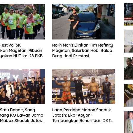
Festival 5K
Rolin Noris Dirikan Tim Refinity
kan Magetan, Ribuan
Magetan, Salurkan Hobi Balap
ayakan HUT ke-28 PKB
Drag Jadi Prestasi
Satu Ronde, Sang
Laga Perdana Mabox Shaduk
nang KO Lawan Jarno
Jotosh: Eko ‘Koyon’
 Mabox Shaduk Jotosh
Tumbangkan Bunari dari DKT
ageti
Gank