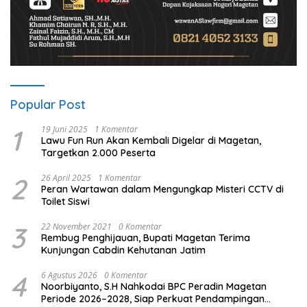
Popular Post
1
19 Juni 2025
1 Komentar
Lawu Fun Run Akan Kembali Digelar di Magetan,
Targetkan 2.000 Peserta
2
26 April 2025
1 Komentar
Peran Wartawan dalam Mengungkap Misteri CCTV di
Toilet Siswi
3
22 November 2021
0 Komentar
Rembug Penghijauan, Bupati Magetan Terima
Kunjungan Cabdin Kehutanan Jatim
4
6 Agustus 2026
0 Komentar
Noorbiyanto, S.H Nahkodai BPC Peradin Magetan
Periode 2026–2028, Siap Perkuat Pendampingan