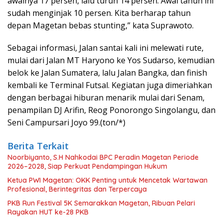
awalnya 17 persen, lalu turun 14 persen. Awal tahun ini
sudah menginjak 10 persen. Kita berharap tahun
depan Magetan bebas stunting,” kata Suprawoto.
Sebagai informasi, Jalan santai kali ini melewati rute,
mulai dari Jalan MT Haryono ke Yos Sudarso, kemudian
belok ke Jalan Sumatera, lalu Jalan Bangka, dan finish
kembali ke Terminal Futsal. Kegiatan juga dimeriahkan
dengan berbagai hiburan menarik mulai dari Senam,
penampilan DJ Arifin, Reog Ponorongo Singolangu, dan
Seni Campursari Joyo 99.(ton/*)
Berita Terkait
Noorbiyanto, S.H Nahkodai BPC Peradin Magetan Periode
2026–2028, Siap Perkuat Pendampingan Hukum
Ketua PWI Magetan: OKK Penting untuk Mencetak Wartawan
Profesional, Berintegritas dan Terpercaya
PKB Run Festival 5K Semarakkan Magetan, Ribuan Pelari
Rayakan HUT ke-28 PKB