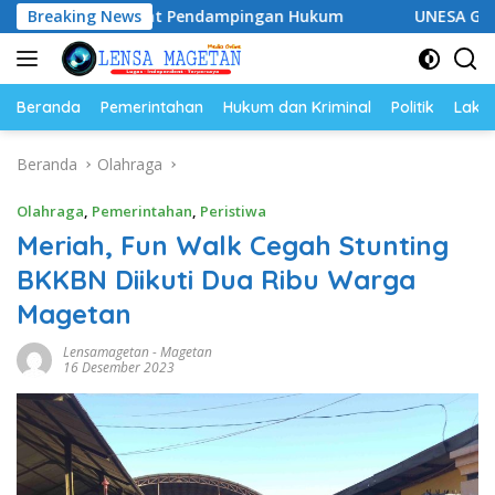
Langsung
iap Perkuat Pendampingan Hukum
Breaking News
UNESA Gelar ICAPSTUR
ke
konten
Beranda
Pemerintahan
Hukum dan Kriminal
Politik
Lakal
Beranda
Olahraga
Olahraga
,
Pemerintahan
,
Peristiwa
Meriah, Fun Walk Cegah Stunting
BKKBN Diikuti Dua Ribu Warga
Magetan
Lensamagetan
-
Magetan
16 Desember 2023