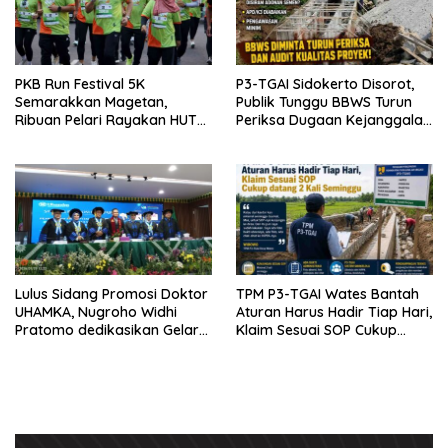
PKB Run Festival 5K
P3-TGAI Sidokerto Disorot,
Semarakkan Magetan,
Publik Tunggu BBWS Turun
Ribuan Pelari Rayakan HUT
Periksa Dugaan Kejanggalan
ke-28 PKB
Proyek
Lulus Sidang Promosi Doktor
TPM P3-TGAI Wates Bantah
UHAMKA, Nugroho Widhi
Aturan Harus Hadir Tiap Hari,
Pratomo dedikasikan Gelar
Klaim Sesuai SOP Cukup
Doktor untuk Keluarga dan
Datang 2 Kali Seminggu
Institusinya