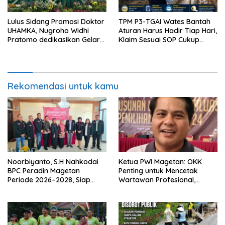
Lulus Sidang Promosi Doktor
TPM P3-TGAI Wates Bantah
UHAMKA, Nugroho Widhi
Aturan Harus Hadir Tiap Hari,
Pratomo dedikasikan Gelar
Klaim Sesuai SOP Cukup
Doktor untuk Keluarga dan
Datang 2 Kali Seminggu
Institusinya
Rekomendasi untuk kamu
Noorbiyanto, S.H Nahkodai
Ketua PWI Magetan: OKK
BPC Peradin Magetan
Penting untuk Mencetak
Periode 2026–2028, Siap
Wartawan Profesional,
Perkuat Pendampingan
Berintegritas dan Terpercaya
Hukum