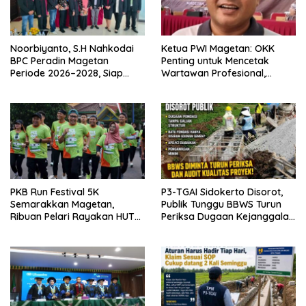
Noorbiyanto, S.H Nahkodai
Ketua PWI Magetan: OKK
BPC Peradin Magetan
Penting untuk Mencetak
Periode 2026–2028, Siap
Wartawan Profesional,
Perkuat Pendampingan
Berintegritas dan Terpercaya
Hukum
PKB Run Festival 5K
P3-TGAI Sidokerto Disorot,
Semarakkan Magetan,
Publik Tunggu BBWS Turun
Ribuan Pelari Rayakan HUT
Periksa Dugaan Kejanggalan
ke-28 PKB
Proyek