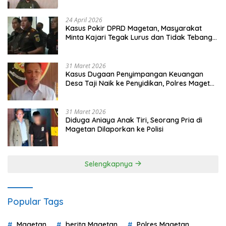
Gugatan dan Audiensi ke Bupati
24 April 2026
Kasus Pokir DPRD Magetan, Masyarakat
Minta Kajari Tegak Lurus dan Tidak Tebang
Pilih
31 Maret 2026
Kasus Dugaan Penyimpangan Keuangan
Desa Taji Naik ke Penyidikan, Polres Magetan
Mulai Hitung Kerugian Negara
31 Maret 2026
Diduga Aniaya Anak Tiri, Seorang Pria di
Magetan Dilaporkan ke Polisi
Selengkapnya
Popular Tags
Magetan
berita Magetan
Polres Magetan