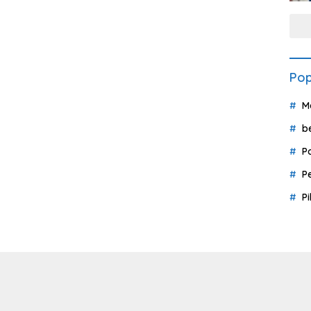
Pop
M
b
P
P
P