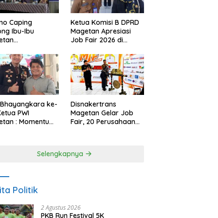
no Caping
Ketua Komisi B DPRD
ng Ibu-Ibu
Magetan Apresiasi
etan
Job Fair 2026 di
bangkan Olahan
Tengah Efisiensi
, Perkuat Budaya
Anggaran
ar Makan Ikan
 Bhayangkara ke-
Disnakertrans
Ketua PWI
Magetan Gelar Job
etan : Momentum
Fair, 20 Perusahaan
i Perkuat
Sediakan 2.159
rcayaan Publik
Lowongan Kerja
Selengkapnya
ita Politik
2 Agustus 2026
PKB Run Festival 5K