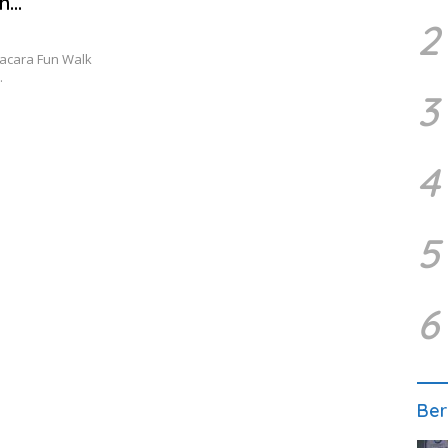
n
2
-R
acara Fun Walk
…
3
4
5
6
Ber