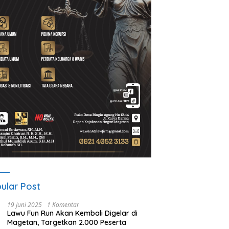
A Gelar ICAPSTURE 2026
Ketua PWI Magetan: OKK
P
getan, Dorong Inovasi
Penting untuk Mencetak
S
k Masa Depan
Wartawan Profesional,
P
lanjutan
Berintegritas dan Terpercaya
ular Post
19 Juni 2025
1 Komentar
Lawu Fun Run Akan Kembali Digelar di
Magetan, Targetkan 2.000 Peserta