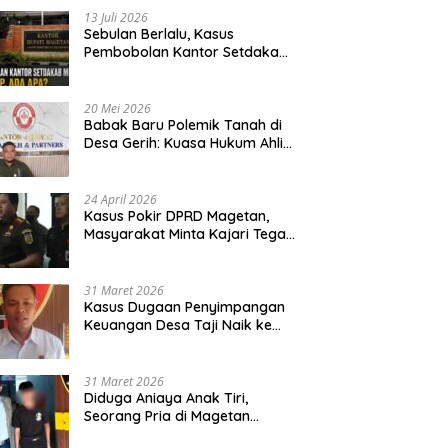
13 Juli 2026
Sebulan Berlalu, Kasus
Pembobolan Kantor Setdakab
Magetan Masih Misterius
20 Mei 2026
Babak Baru Polemik Tanah di
Desa Gerih: Kuasa Hukum Ahli
Waris Siapkan Opsi Gugatan
dan Audiensi ke Bupati
24 April 2026
Kasus Pokir DPRD Magetan,
Masyarakat Minta Kajari Tegak
Lurus dan Tidak Tebang Pilih
31 Maret 2026
Kasus Dugaan Penyimpangan
Keuangan Desa Taji Naik ke
Penyidikan, Polres Magetan
Mulai Hitung Kerugian Negara
31 Maret 2026
Diduga Aniaya Anak Tiri,
Seorang Pria di Magetan
Dilaporkan ke Polisi