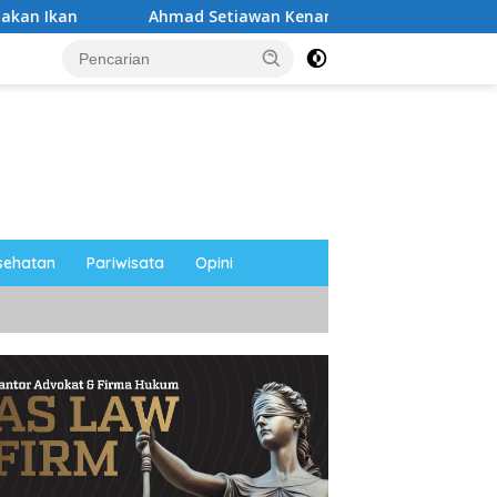
Ahmad Setiawan Kenang M. Sholeh: Pejuang Keadilan “No Vira
sehatan
Pariwisata
Opini