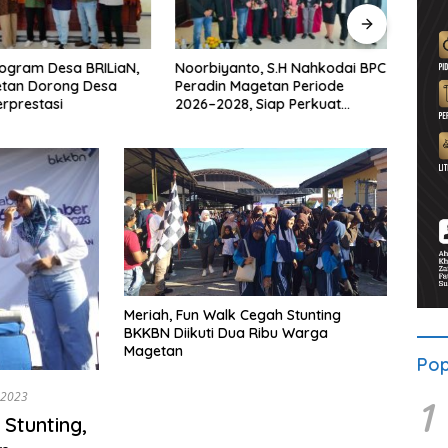
ogram Desa BRILiaN,
Noorbiyanto, S.H Nahkodai BPC
UNES
etan Dorong Desa
Peradin Magetan Periode
di Ma
rprestasi
2026–2028, Siap Perkuat
untu
Pendampingan Hukum
Berke
Meriah, Fun Walk Cegah Stunting
BKKBN Diikuti Dua Ribu Warga
Magetan
Pop
 2023
1
Stunting,