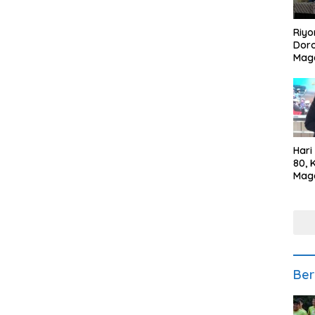
Riyo
Doro
Mag
Kem
Ikan
Gem
Hari
80, 
Mag
Polr
Kepe
Ber