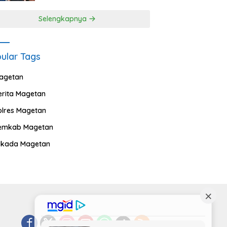
Selengkapnya
ular Tags
agetan
erita Magetan
olres Magetan
emkab Magetan
ilkada Magetan