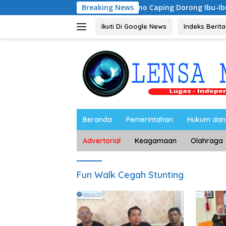
Langsung
Riyono Caping Dorong Ibu-Ibu Magetan Kem
Breaking News
ke
konten
Ikuti Di Google News
Indeks Berita
Beranda
Pemerintahan
Hukum dan 
Advertorial
Keagamaan
Olahraga
Fun Walk Cegah Stunting