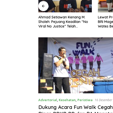
ng Dorong Ibu-Ibu
Ahmad Setiawan Kenang M.
Lewat Pr
mbangkan Olahan
Sholeh: Pejuang Keadilan “No
BRI Mag
at Budaya Gemar
Viral No Justice” Telah
Wates Be
Berpulang
Advertorial
,
Kesehatan
,
Peristiwa
16 Desember
Dukung Acara Fun Walk Cegah 