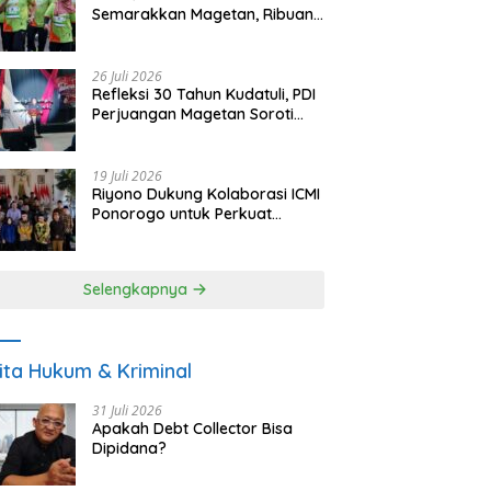
Semarakkan Magetan, Ribuan
Pelari Rayakan HUT ke-28 PKB
26 Juli 2026
Refleksi 30 Tahun Kudatuli, PDI
Perjuangan Magetan Soroti
Ancaman Demokrasi dan
Tuntut Keadilan Korban
19 Juli 2026
Riyono Dukung Kolaborasi ICMI
Ponorogo untuk Perkuat
Ekonomi Kerakyatan dan
UMKM
Selengkapnya
ita Hukum & Kriminal
31 Juli 2026
Apakah Debt Collector Bisa
Dipidana?