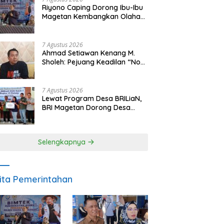
Riyono Caping Dorong Ibu-Ibu
Magetan Kembangkan Olahan
Ikan, Perkuat Budaya Gemar
Makan Ikan
7 Agustus 2026
Ahmad Setiawan Kenang M.
Sholeh: Pejuang Keadilan “No
Viral No Justice” Telah
Berpulang
7 Agustus 2026
Lewat Program Desa BRILiaN,
BRI Magetan Dorong Desa
Wates Berprestasi
Selengkapnya
ita Pemerintahan