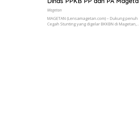
Dinas PPKB PP dan PA Mageta
Terjunkan Duta Genre dan PIK
Magetan
MAGETAN (Lensamagetan.com) – Dukung penuh 
Cegah Stunting yang digelar BKKBN di Magetan,