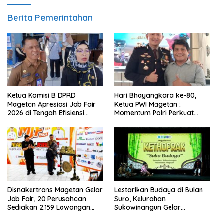
Berita Pemerintahan
Ketua Komisi B DPRD
Hari Bhayangkara ke-80,
Magetan Apresiasi Job Fair
Ketua PWI Magetan :
2026 di Tengah Efisiensi
Momentum Polri Perkuat
Anggaran
Kepercayaan Publik
Disnakertrans Magetan Gelar
Lestarikan Budaya di Bulan
Job Fair, 20 Perusahaan
Suro, Kelurahan
Sediakan 2.159 Lowongan
Sukowinangun Gelar
Kerja
Ketoprak Suko Budoyo