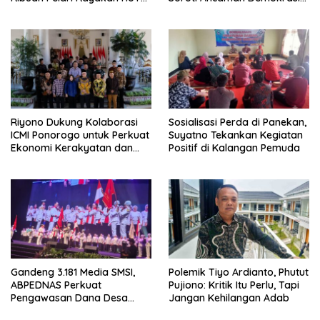
ke-28 PKB
dan Tuntut Keadilan Korban
Riyono Dukung Kolaborasi
Sosialisasi Perda di Panekan,
ICMI Ponorogo untuk Perkuat
Suyatno Tekankan Kegiatan
Ekonomi Kerakyatan dan
Positif di Kalangan Pemuda
UMKM
Gandeng 3.181 Media SMSI,
Polemik Tiyo Ardianto, Phutut
ABPEDNAS Perkuat
Pujiono: Kritik Itu Perlu, Tapi
Pengawasan Dana Desa
Jangan Kehilangan Adab
Melalui Srikandi Jaga Desa