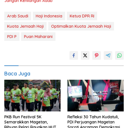
Jangan Kehilangan Adab
Arab Saudi
Haji Indonesia
Ketua DPR RI
Kuota Jemaah Haji
Optimalkan Kuota Jemaah Haji
PDI P
Puan Maharani
Baca Juga
PKB Run Festival 5K
Refleksi 30 Tahun Kudatuli,
Semarakkan Magetan,
PDI Perjuangan Magetan
Ribuan Pelari Rayakan HUT
Soroti Ancaman Demokrasi