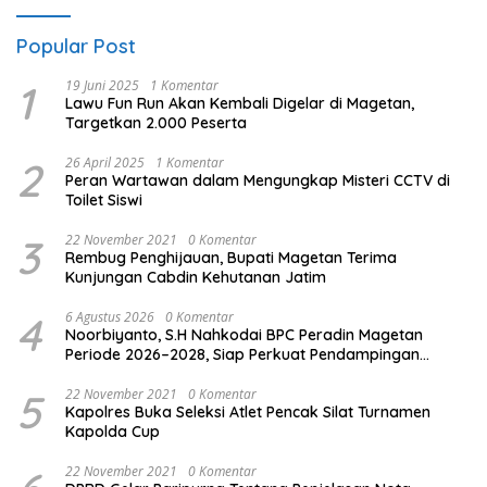
Popular Post
1
19 Juni 2025
1 Komentar
Lawu Fun Run Akan Kembali Digelar di Magetan,
Targetkan 2.000 Peserta
2
26 April 2025
1 Komentar
Peran Wartawan dalam Mengungkap Misteri CCTV di
Toilet Siswi
3
22 November 2021
0 Komentar
Rembug Penghijauan, Bupati Magetan Terima
Kunjungan Cabdin Kehutanan Jatim
4
6 Agustus 2026
0 Komentar
Noorbiyanto, S.H Nahkodai BPC Peradin Magetan
Periode 2026–2028, Siap Perkuat Pendampingan
Hukum
5
22 November 2021
0 Komentar
Kapolres Buka Seleksi Atlet Pencak Silat Turnamen
Kapolda Cup
22 November 2021
0 Komentar