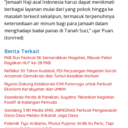
“Jemaah Haji asal Indonesia harus dapat menikmati
berbagai layanan mulai dari yang pokok hingga ke
masalah terkecil sekalipun, termasuk terpenuhinya
ketersediaan air minum bagi para Jamaah dalam
menghadapi badai panas di Tanah Suci,” ujar Puan.
(ton/red)
Berita Terkait
PKB Run Festival 5K Semarakkan Magetan, Ribuan Pelari
Rayakan HUT ke-28 PKB
Refleksi 30 Tahun Kudatuli, PDI Perjuangan Magetan Soroti
Ancaman Demokrasi dan Tuntut Keadilan Korban
Riyono Dukung Kolaborasi ICMI Ponorogo untuk Perkuat
Ekonomi Kerakyatan dan UMKM
Sosialisasi Perda di Panekan, Suyatno Tekankan Kegiatan
Positif di Kalangan Pemuda
Gandeng 3.181 Media SMSI, ABPEDNAS Perkuat Pengawasan
Dana Desa Melalui Srikandi Jaga Desa
Polemik Tiyo Ardianto, Phutut Pujiono: Kritik Itu Perlu, Tapi