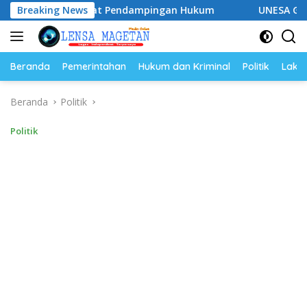
Langsung
 Perkuat Pendampingan Hukum
Breaking News
UNESA Gelar ICAPSTURE 2
ke
konten
Beranda
Pemerintahan
Hukum dan Kriminal
Politik
Lakal
Beranda
Politik
Politik