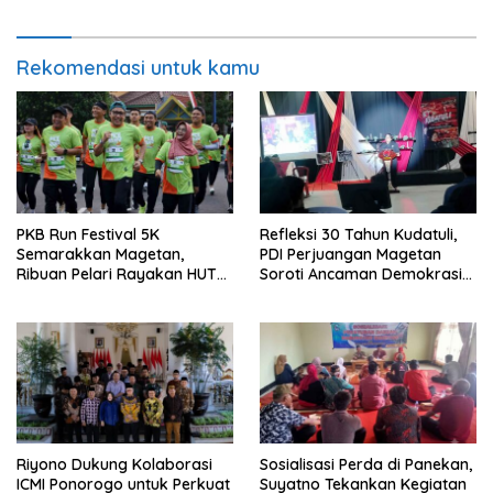
Rekomendasi untuk kamu
PKB Run Festival 5K
Refleksi 30 Tahun Kudatuli,
Semarakkan Magetan,
PDI Perjuangan Magetan
Ribuan Pelari Rayakan HUT
Soroti Ancaman Demokrasi
ke-28 PKB
dan Tuntut Keadilan Korban
Riyono Dukung Kolaborasi
Sosialisasi Perda di Panekan,
ICMI Ponorogo untuk Perkuat
Suyatno Tekankan Kegiatan