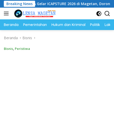
Langsung
ESA Gelar ICAPSTURE 2026 di Magetan, Dorong Inovasi untuk M
Breaking News
ke
konten
Beranda
Pemerintahan
Hukum dan Kriminal
Politik
Lakal
Beranda
Bisnis
Bisnis
,
Peristiwa