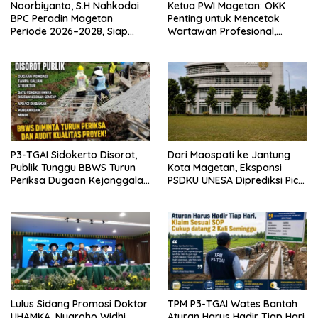
Noorbiyanto, S.H Nahkodai
Ketua PWI Magetan: OKK
BPC Peradin Magetan
Penting untuk Mencetak
Periode 2026–2028, Siap
Wartawan Profesional,
Perkuat Pendampingan
Berintegritas dan Terpercaya
Hukum
P3-TGAI Sidokerto Disorot,
Dari Maospati ke Jantung
Publik Tunggu BBWS Turun
Kota Magetan, Ekspansi
Periksa Dugaan Kejanggalan
PSDKU UNESA Diprediksi Picu
Proyek
Pertumbuhan Ekonomi
Lulus Sidang Promosi Doktor
TPM P3-TGAI Wates Bantah
UHAMKA, Nugroho Widhi
Aturan Harus Hadir Tiap Hari,