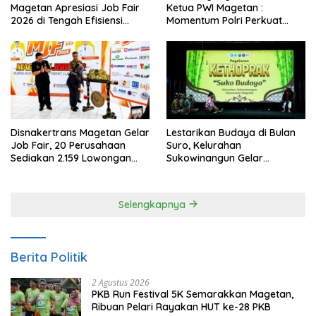
Magetan Apresiasi Job Fair
Ketua PWI Magetan :
2026 di Tengah Efisiensi
Momentum Polri Perkuat
Anggaran
Kepercayaan Publik
Disnakertrans Magetan Gelar
Lestarikan Budaya di Bulan
Job Fair, 20 Perusahaan
Suro, Kelurahan
Sediakan 2.159 Lowongan
Sukowinangun Gelar
Kerja
Ketoprak Suko Budoyo
Selengkapnya
Berita Politik
2 Agustus 2026
PKB Run Festival 5K Semarakkan Magetan,
Ribuan Pelari Rayakan HUT ke-28 PKB