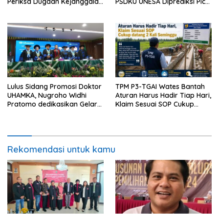
Periksa Dugaan Kejanggalan
PSDKU UNESA Diprediksi Picu
Proyek
Pertumbuhan Ekonomi
Lulus Sidang Promosi Doktor
TPM P3-TGAI Wates Bantah
UHAMKA, Nugroho Widhi
Aturan Harus Hadir Tiap Hari,
Pratomo dedikasikan Gelar
Klaim Sesuai SOP Cukup
Doktor untuk Keluarga dan
Datang 2 Kali Seminggu
Institusinya
Rekomendasi untuk kamu