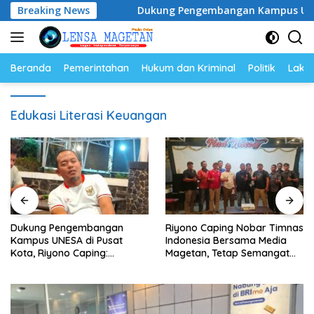
Langsung
lasi Ayam
Breaking News
Dukung Pengembangan Kampus UNESA di Pusa
ke
konten
Beranda
Pemerintahan
Hukum dan Kriminal
Politik
Lakal
Edukasi Literasi Keuangan
Dukung Pengembangan
Riyono Caping Nobar Timnas
Kampus UNESA di Pusat
Indonesia Bersama Media
Kota, Riyono Caping:
Magetan, Tetap Semangat
Tingkatkan SDM dan
Meski Garuda Gagal Lolos
Gerakkan Ekonomi Magetan