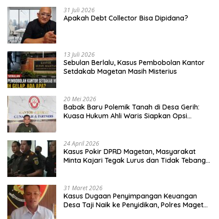
31 Juli 2026
Apakah Debt Collector Bisa Dipidana?
13 Juli 2026
Sebulan Berlalu, Kasus Pembobolan Kantor
Setdakab Magetan Masih Misterius
20 Mei 2026
Babak Baru Polemik Tanah di Desa Gerih:
Kuasa Hukum Ahli Waris Siapkan Opsi
Gugatan dan Audiensi ke Bupati
24 April 2026
Kasus Pokir DPRD Magetan, Masyarakat
Minta Kajari Tegak Lurus dan Tidak Tebang
Pilih
31 Maret 2026
Kasus Dugaan Penyimpangan Keuangan
Desa Taji Naik ke Penyidikan, Polres Magetan
Mulai Hitung Kerugian Negara