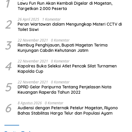
1
Lawu Fun Run Akan Kembali Digelar di Magetan,
Targetkan 2.000 Peserta
2
26 April 2025
1 Komentar
Peran Wartawan dalam Mengungkap Misteri CCTV di
Toilet Siswi
3
22 November 2021
0 Komentar
Rembug Penghijauan, Bupati Magetan Terima
Kunjungan Cabdin Kehutanan Jatim
4
22 November 2021
0 Komentar
Kapolres Buka Seleksi Atlet Pencak Silat Turnamen
Kapolda Cup
5
22 November 2021
0 Komentar
DPRD Gelar Paripurna Tentang Penjelasan Nota
Keuangan Raperda Tahun 2022
6
8 Agustus 2026
0 Komentar
Audiensi dengan Peternak Petelur Magetan, Riyono
Bahas Stabilitas Harga Telur dan Populasi Ayam