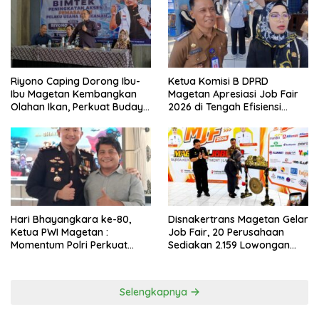
Riyono Caping Dorong Ibu-
Ketua Komisi B DPRD
Ibu Magetan Kembangkan
Magetan Apresiasi Job Fair
Olahan Ikan, Perkuat Budaya
2026 di Tengah Efisiensi
Gemar Makan Ikan
Anggaran
Hari Bhayangkara ke-80,
Disnakertrans Magetan Gelar
Ketua PWI Magetan :
Job Fair, 20 Perusahaan
Momentum Polri Perkuat
Sediakan 2.159 Lowongan
Kepercayaan Publik
Kerja
Selengkapnya