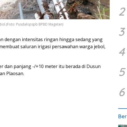
2
jebol.(Foto: Pusdalopspb BPBD Magetan)
3
n dengan intensitas ringan hingga sedang yang
membuat saluran irigasi persawahan warga jebol,
4
ter dan panjang -/+10 meter itu berada di Dusun
5
an Plaosan.
6
Ber