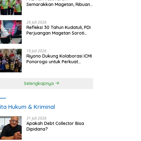
Semarakkan Magetan, Ribuan
Pelari Rayakan HUT ke-28 PKB
26 Juli 2026
Refleksi 30 Tahun Kudatuli, PDI
Perjuangan Magetan Soroti
Ancaman Demokrasi dan
Tuntut Keadilan Korban
19 Juli 2026
Riyono Dukung Kolaborasi ICMI
Ponorogo untuk Perkuat
Ekonomi Kerakyatan dan
UMKM
Selengkapnya
ita Hukum & Kriminal
31 Juli 2026
Apakah Debt Collector Bisa
Dipidana?