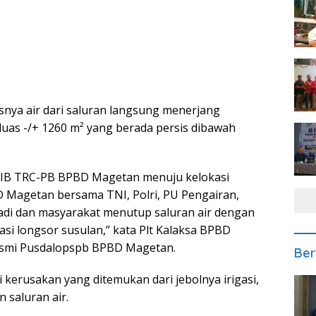
rasnya air dari saluran langsung menerjang
as -/+ 1260 m² yang berada persis dibawah
0 WIB TRC-PB BPBD Magetan menuju kelokasi
D Magetan bersama TNI, Polri, PU Pengairan,
di dan masyarakat menutup saluran air dengan
asi longsor susulan,” kata Plt Kalaksa BPBD
 resmi Pusdalopspb BPBD Magetan.
Ber
si kerusakan yang ditemukan dari jebolnya irigasi,
 saluran air.