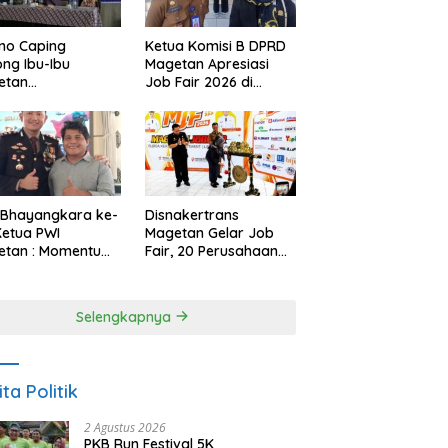
Ketua Komisi B DPRD
no Caping
Magetan Apresiasi
ng Ibu-Ibu
Job Fair 2026 di
etan
Tengah Efisiensi
bangkan Olahan
Anggaran
, Perkuat Budaya
ar Makan Ikan
 Bhayangkara ke-
Disnakertrans
Ketua PWI
Magetan Gelar Job
etan : Momentum
Fair, 20 Perusahaan
i Perkuat
Sediakan 2.159
rcayaan Publik
Lowongan Kerja
Selengkapnya
ita Politik
2 Agustus 2026
PKB Run Festival 5K