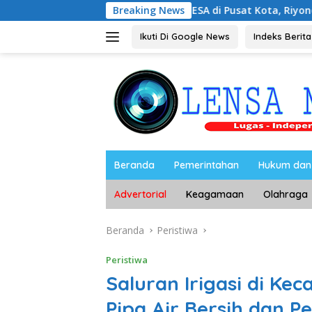
Langsung
gan Kampus UNESA di Pusat Kota, Riyono Caping: Tingkatka
Breaking News
ke
konten
Ikuti Di Google News
Indeks Berita
Beranda
Pemerintahan
Hukum dan 
Advertorial
Keagamaan
Olahraga
Beranda
Peristiwa
Peristiwa
Saluran Irigasi di Ke
Pipa Air Bersih dan 