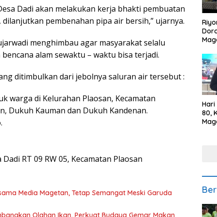
Desa Dadi akan melakukan kerja bhakti pembuatan
i, dilanjutkan pembenahan pipa air bersih,” ujarnya.
Riyo
Doro
Mag
 Sujarwadi menghimbau agar masyarakat selalu
Kem
 bencana alam sewaktu – waktu bisa terjadi.
Ikan
Gem
 ditimbulkan dari jebolnya saluran air tersebut :
ntuk warga di Kelurahan Plaosan, Kecamatan
Hari
lun, Dukuh Kauman dan Dukuh Kandenan.
80, 
Mag
.
Polr
Kepe
 Dadi RT 09 RW 05, Kecamatan Plaosan
Ber
rsama Media Magetan, Tetap Semangat Meski Garuda
mbangkan Olahan Ikan, Perkuat Budaya Gemar Makan