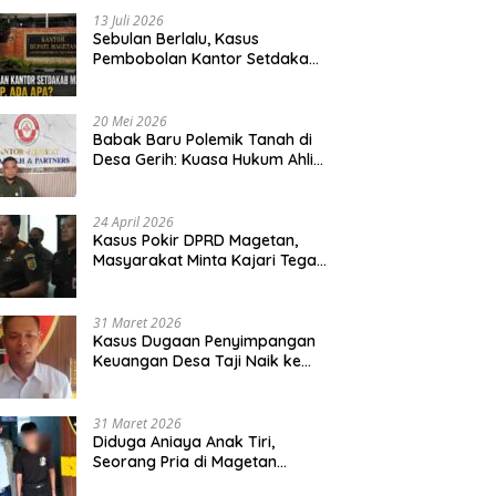
13 Juli 2026
Sebulan Berlalu, Kasus
Pembobolan Kantor Setdakab
Magetan Masih Misterius
20 Mei 2026
Babak Baru Polemik Tanah di
Desa Gerih: Kuasa Hukum Ahli
Waris Siapkan Opsi Gugatan
dan Audiensi ke Bupati
24 April 2026
Kasus Pokir DPRD Magetan,
Masyarakat Minta Kajari Tegak
Lurus dan Tidak Tebang Pilih
31 Maret 2026
Kasus Dugaan Penyimpangan
Keuangan Desa Taji Naik ke
Penyidikan, Polres Magetan
Mulai Hitung Kerugian Negara
31 Maret 2026
Diduga Aniaya Anak Tiri,
Seorang Pria di Magetan
Dilaporkan ke Polisi