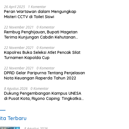
26 April 2025
1 Komentar
Peran Wartawan dalam Mengungkap
Misteri CCTV di Toilet Siswi
22 November 2021
0 Komentar
Rembug Penghijauan, Bupati Magetan
Terima Kunjungan Cabdin Kehutanan
Jatim
22 November 2021
0 Komentar
Kapolres Buka Seleksi Atlet Pencak Silat
Turnamen Kapolda Cup
22 November 2021
0 Komentar
DPRD Gelar Paripurna Tentang Penjelasan
Nota Keuangan Raperda Tahun 2022
8 Agustus 2026
0 Komentar
Dukung Pengembangan Kampus UNESA
di Pusat Kota, Riyono Caping: Tingkatkan
SDM dan Gerakkan Ekonomi Magetan
ita Terbaru
8 Agustus 2026