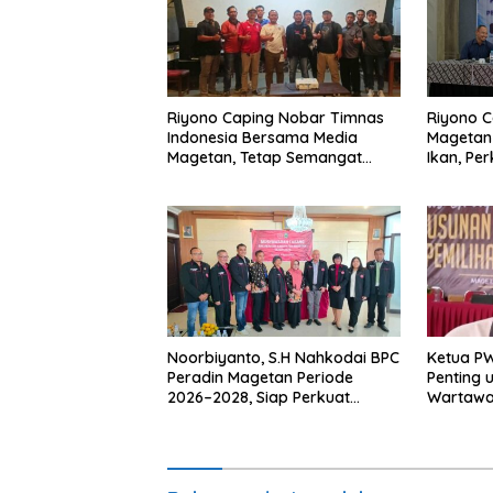
Riyono Caping Nobar Timnas
Riyono C
Indonesia Bersama Media
Magetan
Magetan, Tetap Semangat
Ikan, Pe
Meski Garuda Gagal Lolos
Makan I
Noorbiyanto, S.H Nahkodai BPC
Ketua P
Peradin Magetan Periode
Penting 
2026–2028, Siap Perkuat
Wartawan
Pendampingan Hukum
Berinteg