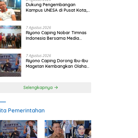
Dukung Pengembangan
Kampus UNESA di Pusat Kota,
Riyono Caping: Tingkatkan
SDM dan Gerakkan Ekonomi
Magetan
7 Agustus 2026
Riyono Caping Nobar Timnas
Indonesia Bersama Media
Magetan, Tetap Semangat
Meski Garuda Gagal Lolos
7 Agustus 2026
Riyono Caping Dorong Ibu-Ibu
Magetan Kembangkan Olahan
Ikan, Perkuat Budaya Gemar
Makan Ikan
Selengkapnya
ita Pemerintahan