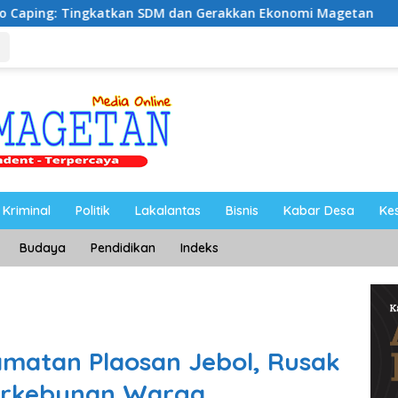
n SDM dan Gerakkan Ekonomi Magetan
Riyono Caping 
Kriminal
Politik
Lakalantas
Bisnis
Kabar Desa
Ke
Budaya
Pendidikan
Indeks
camatan Plaosan Jebol, Rusak
Perkebunan Warga