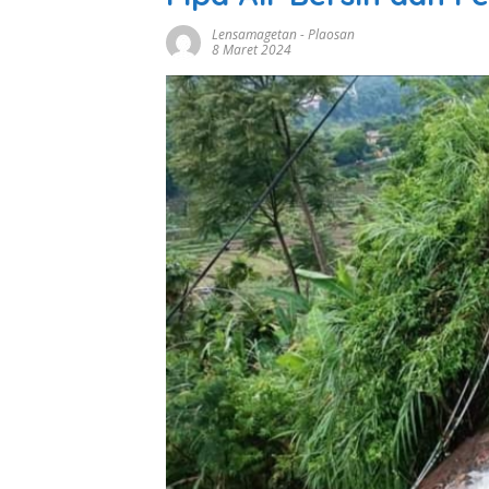
Lensamagetan
-
Plaosan
8 Maret 2024