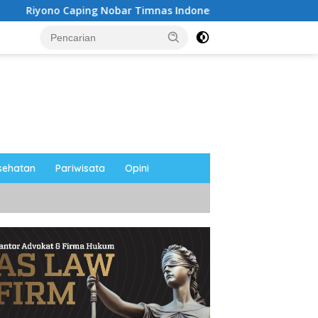
Nobar Timnas Indonesia Bersama Media Magetan, Tetap Semang
sehatan
Pariwisata
Opini