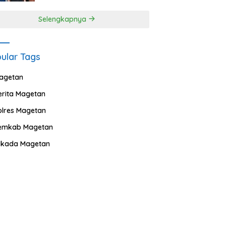
Selengkapnya
ular Tags
agetan
erita Magetan
olres Magetan
emkab Magetan
ilkada Magetan