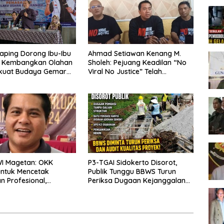
aping Dorong Ibu-Ibu
Ahmad Setiawan Kenang M.
 Kembangkan Olahan
Sholeh: Pejuang Keadilan “No
rkuat Budaya Gemar
Viral No Justice” Telah
kan
Berpulang
WI Magetan: OKK
P3-TGAI Sidokerto Disorot,
untuk Mencetak
Publik Tunggu BBWS Turun
 Profesional,
Periksa Dugaan Kejanggalan
ritas dan Terpercaya
Proyek