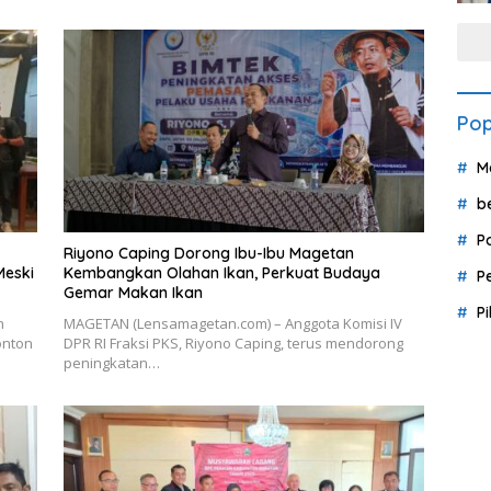
Pop
M
b
P
Riyono Caping Dorong Ibu-Ibu Magetan
Meski
Kembangkan Olahan Ikan, Perkuat Budaya
P
Gemar Makan Ikan
P
h
MAGETAN (Lensamagetan.com) – Anggota Komisi IV
onton
DPR RI Fraksi PKS, Riyono Caping, terus mendorong
peningkatan…