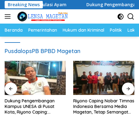
Langsung
ur dan Populasi Ayam
Breaking News
Dukung Pengembangan Kampus UN
ke
konten
Beranda
Pemerintahan
Hukum dan Kriminal
Politik
Lakal
PusdalopsPB BPBD Magetan
Dukung Pengembangan
Riyono Caping Nobar Timnas
Kampus UNESA di Pusat
Indonesia Bersama Media
Kota, Riyono Caping:
Magetan, Tetap Semangat
Tingkatkan SDM dan
Meski Garuda Gagal Lolos
Gerakkan Ekonomi Magetan