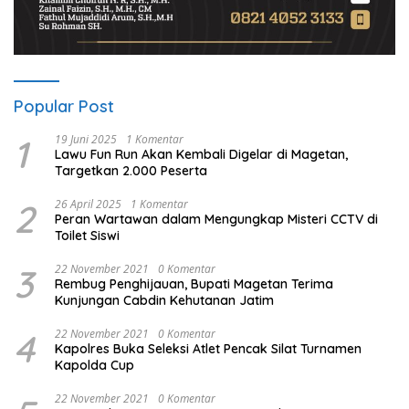
Popular Post
1
19 Juni 2025
1 Komentar
Lawu Fun Run Akan Kembali Digelar di Magetan,
Targetkan 2.000 Peserta
2
26 April 2025
1 Komentar
Peran Wartawan dalam Mengungkap Misteri CCTV di
Toilet Siswi
3
22 November 2021
0 Komentar
Rembug Penghijauan, Bupati Magetan Terima
Kunjungan Cabdin Kehutanan Jatim
4
22 November 2021
0 Komentar
Kapolres Buka Seleksi Atlet Pencak Silat Turnamen
Kapolda Cup
22 November 2021
0 Komentar