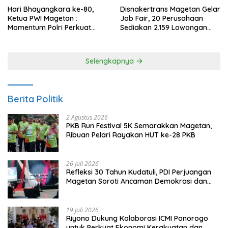
Hari Bhayangkara ke-80,
Disnakertrans Magetan Gelar
Ketua PWI Magetan :
Job Fair, 20 Perusahaan
Momentum Polri Perkuat
Sediakan 2.159 Lowongan
Kepercayaan Publik
Kerja
Selengkapnya
Berita Politik
2 Agustus 2026
PKB Run Festival 5K Semarakkan Magetan,
Ribuan Pelari Rayakan HUT ke-28 PKB
26 Juli 2026
Refleksi 30 Tahun Kudatuli, PDI Perjuangan
Magetan Soroti Ancaman Demokrasi dan
Tuntut Keadilan Korban
19 Juli 2026
Riyono Dukung Kolaborasi ICMI Ponorogo
untuk Perkuat Ekonomi Kerakyatan dan