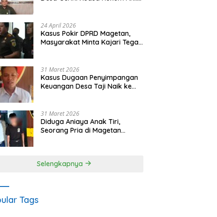
Waris Siapkan Opsi Gugatan
dan Audiensi ke Bupati
24 April 2026
Kasus Pokir DPRD Magetan,
Masyarakat Minta Kajari Tegak
Lurus dan Tidak Tebang Pilih
31 Maret 2026
Kasus Dugaan Penyimpangan
Keuangan Desa Taji Naik ke
Penyidikan, Polres Magetan
Mulai Hitung Kerugian Negara
31 Maret 2026
Diduga Aniaya Anak Tiri,
Seorang Pria di Magetan
Dilaporkan ke Polisi
Selengkapnya
ular Tags