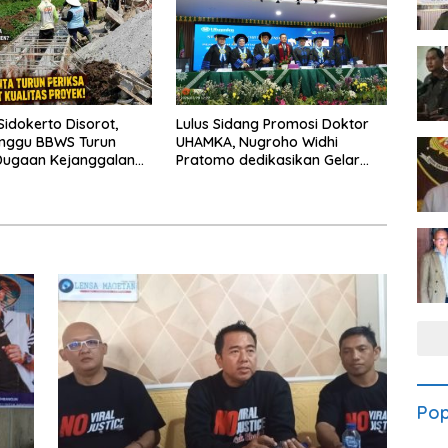
Sidokerto Disorot,
Lulus Sidang Promosi Doktor
unggu BBWS Turun
UHAMKA, Nugroho Widhi
Dugaan Kejanggalan
Pratomo dedikasikan Gelar
Doktor untuk Keluarga dan
Institusinya
Pop