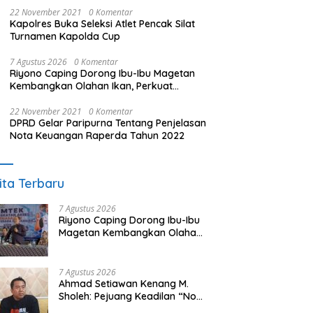
22 November 2021
0 Komentar
Kapolres Buka Seleksi Atlet Pencak Silat
Turnamen Kapolda Cup
7 Agustus 2026
0 Komentar
Riyono Caping Dorong Ibu-Ibu Magetan
Kembangkan Olahan Ikan, Perkuat
Budaya Gemar Makan Ikan
22 November 2021
0 Komentar
DPRD Gelar Paripurna Tentang Penjelasan
Nota Keuangan Raperda Tahun 2022
ita Terbaru
7 Agustus 2026
Riyono Caping Dorong Ibu-Ibu
Magetan Kembangkan Olahan
Ikan, Perkuat Budaya Gemar
Makan Ikan
7 Agustus 2026
Ahmad Setiawan Kenang M.
Sholeh: Pejuang Keadilan “No
Viral No Justice” Telah