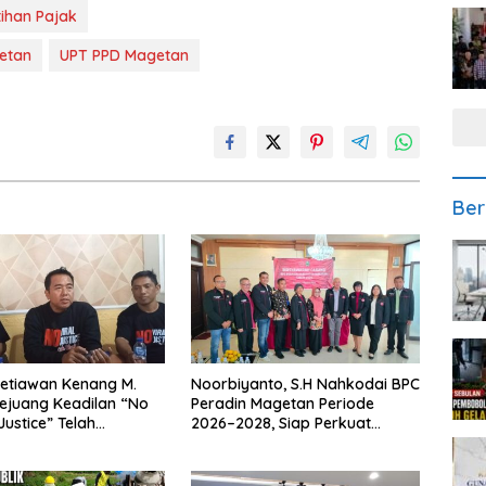
ihan Pajak
etan
UPT PPD Magetan
Ber
etiawan Kenang M.
Noorbiyanto, S.H Nahkodai BPC
Pejuang Keadilan “No
Peradin Magetan Periode
Justice” Telah
2026–2028, Siap Perkuat
ng
Pendampingan Hukum