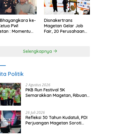
 Bhayangkara ke-
Disnakertrans
Ketua PWI
Magetan Gelar Job
etan : Momentum
Fair, 20 Perusahaan
i Perkuat
Sediakan 2.159
rcayaan Publik
Lowongan Kerja
Selengkapnya
ita Politik
2 Agustus 2026
PKB Run Festival 5K
Semarakkan Magetan, Ribuan
Pelari Rayakan HUT ke-28 PKB
26 Juli 2026
Refleksi 30 Tahun Kudatuli, PDI
Perjuangan Magetan Soroti
Ancaman Demokrasi dan
Tuntut Keadilan Korban