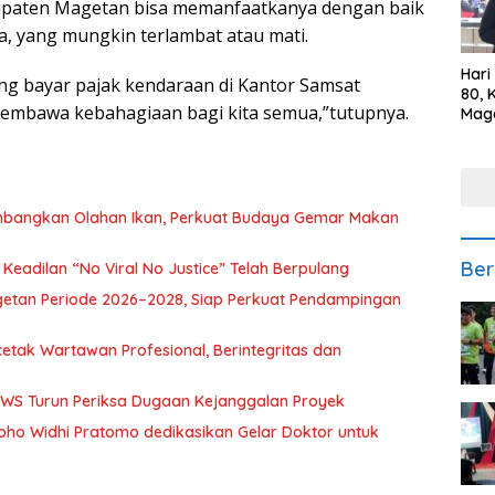
bupaten Magetan bisa memanfaatkanya dengan baik
 yang mungkin terlambat atau mati.
Hari
ng bayar pajak kendaraan di Kantor Samsat
80, 
 membawa kebahagiaan bagi kita semua,”tutupnya.
Mag
Polr
Kepe
mbangkan Olahan Ikan, Perkuat Budaya Gemar Makan
Ber
eadilan “No Viral No Justice” Telah Berpulang
getan Periode 2026–2028, Siap Perkuat Pendampingan
etak Wartawan Profesional, Berintegritas dan
BBWS Turun Periksa Dugaan Kejanggalan Proyek
oho Widhi Pratomo dedikasikan Gelar Doktor untuk