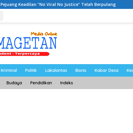
al No Justice” Telah Berpulang
Lewat Program Desa BR
Kriminal
Politik
Lakalantas
Bisnis
Kabar Desa
Ke
Budaya
Pendidikan
Indeks