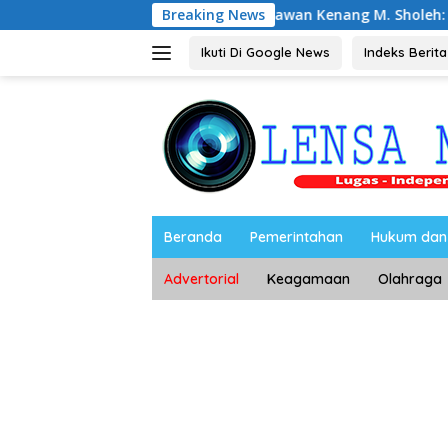
Langsung
Ahmad Setiawan Kenang M. Sholeh: Pejuang Keadilan “No Vir
Breaking News
ke
konten
Ikuti Di Google News
Indeks Berita
Beranda
Pemerintahan
Hukum dan 
Advertorial
Keagamaan
Olahraga