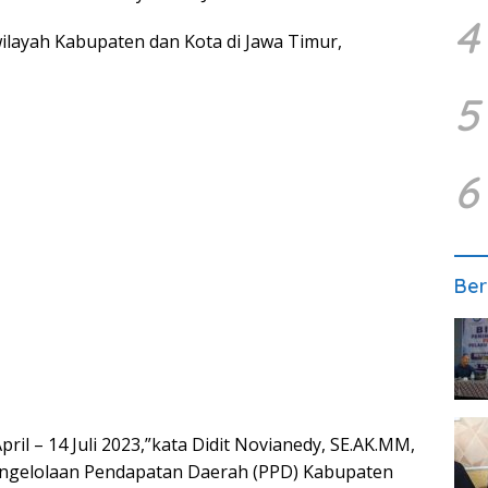
4
wilayah Kabupaten dan Kota di Jawa Timur,
5
6
Ber
pril – 14 Juli 2023,”kata Didit Novianedy, SE.AK.MM,
engelolaan Pendapatan Daerah (PPD) Kabupaten