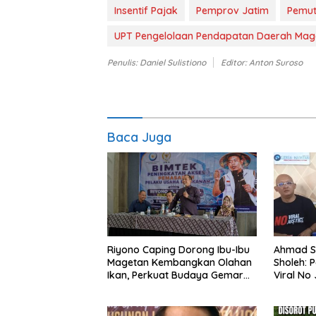
Insentif Pajak
Pemprov Jatim
Pemut
UPT Pengelolaan Pendapatan Daerah Mag
Penulis: Daniel Sulistiono
Editor: Anton Suroso
Baca Juga
Riyono Caping Dorong Ibu-Ibu
Ahmad S
Magetan Kembangkan Olahan
Sholeh: 
Ikan, Perkuat Budaya Gemar
Viral No 
Makan Ikan
Berpula