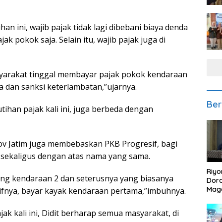
an ini, wajib pajak tidak lagi dibebani biaya denda
 pokok saja. Selain itu, wajib pajak juga di
yarakat tinggal membayar pajak pokok kendaraan
dan sanksi keterlambatan,”ujarnya.
Ber
utihan pajak kali ini, juga berbeda dengan
ov Jatim juga membebaskan PKB Progresif, bagi
 sekaligus dengan atas nama yang sama.
Riyo
yang kendaraan 2 dan seterusnya yang biasanya
Doro
Mag
sifnya, bayar kayak kendaraan pertama,”imbuhnya.
Kem
Ikan
 kali ini, Didit berharap semua masyarakat, di
Gem