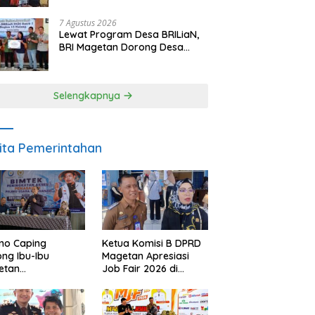
Berpulang
7 Agustus 2026
Lewat Program Desa BRILiaN,
BRI Magetan Dorong Desa
Wates Berprestasi
Selengkapnya
ita Pemerintahan
Ketua Komisi B DPRD
no Caping
Magetan Apresiasi
ng Ibu-Ibu
Job Fair 2026 di
etan
Tengah Efisiensi
bangkan Olahan
Anggaran
, Perkuat Budaya
ar Makan Ikan