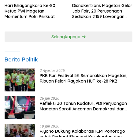
Hari Bhayangkara ke-80,
Disnakertrans Magetan Gelar
Ketua PWI Magetan :
Job Fair, 20 Perusahaan
Momentum Polri Perkuat
Sediakan 2.159 Lowongan
Kepercayaan Publik
Kerja
Selengkapnya
Berita Politik
2 Agustus 2026
PKB Run Festival 5K Semarakkan Magetan,
Ribuan Pelari Rayakan HUT ke-28 PKB
26 Juli 2026
Refleksi 30 Tahun Kudatuli, PDI Perjuangan
Magetan Soroti Ancaman Demokrasi dan
Tuntut Keadilan Korban
19 Juli 2026
Riyono Dukung Kolaborasi ICMI Ponorogo
untuk Perkuat Ekonomi Kerakyatan dan