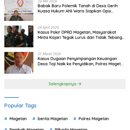
20 Mei 2026
Babak Baru Polemik Tanah di Desa Gerih:
Kuasa Hukum Ahli Waris Siapkan Opsi
Gugatan dan Audiensi ke Bupati
24 April 2026
Kasus Pokir DPRD Magetan, Masyarakat
Minta Kajari Tegak Lurus dan Tidak Tebang
Pilih
31 Maret 2026
Kasus Dugaan Penyimpangan Keuangan
Desa Taji Naik ke Penyidikan, Polres Magetan
Mulai Hitung Kerugian Negara
Selengkapnya
Popular Tags
Magetan
berita Magetan
Polres Magetan
Pemkab Magetan
Pilkada Magetan