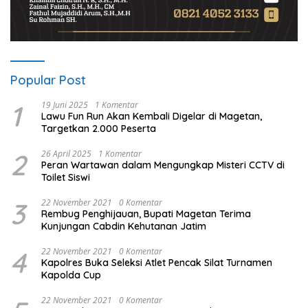
Popular Post
1
19 Juni 2025
1 Komentar
Lawu Fun Run Akan Kembali Digelar di Magetan,
Targetkan 2.000 Peserta
2
26 April 2025
1 Komentar
Peran Wartawan dalam Mengungkap Misteri CCTV di
Toilet Siswi
3
22 November 2021
0 Komentar
Rembug Penghijauan, Bupati Magetan Terima
Kunjungan Cabdin Kehutanan Jatim
4
22 November 2021
0 Komentar
Kapolres Buka Seleksi Atlet Pencak Silat Turnamen
Kapolda Cup
22 November 2021
0 Komentar