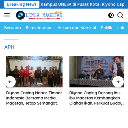
Langsung
mbangan Kampus UNESA di Pusat Kota, Riyono Caping: Tingk
Breaking News
ke
konten
Beranda
Pemerintahan
Hukum dan Kriminal
Politik
Lakal
APH
Riyono Caping Nobar Timnas
Riyono Caping Dorong Ibu-
Indonesia Bersama Media
Ibu Magetan Kembangkan
Magetan, Tetap Semangat
Olahan Ikan, Perkuat Budaya
Meski Garuda Gagal Lolos
Gemar Makan Ikan