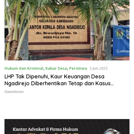
Hukum dan Kriminal
,
Kabar Desa
,
Peristiwa
5 Juni 2025
LHP Tak Dipenuhi, Kaur Keuangan Desa
Ngadirejo Diberhentikan Tetap dan Kasus
Dilimpahkan ke APH
Kawedanan