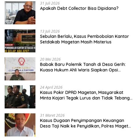
31 Juli 2026
Apakah Debt Collector Bisa Dipidana?
13 Juli 2026
Sebulan Berlalu, Kasus Pembobolan Kantor
Setdakab Magetan Masih Misterius
20 Mei 2026
Babak Baru Polemik Tanah di Desa Gerih:
Kuasa Hukum Ahli Waris Siapkan Opsi
Gugatan dan Audiensi ke Bupati
24 April 2026
Kasus Pokir DPRD Magetan, Masyarakat
Minta Kajari Tegak Lurus dan Tidak Tebang
Pilih
31 Maret 2026
Kasus Dugaan Penyimpangan Keuangan
Desa Taji Naik ke Penyidikan, Polres Magetan
Mulai Hitung Kerugian Negara