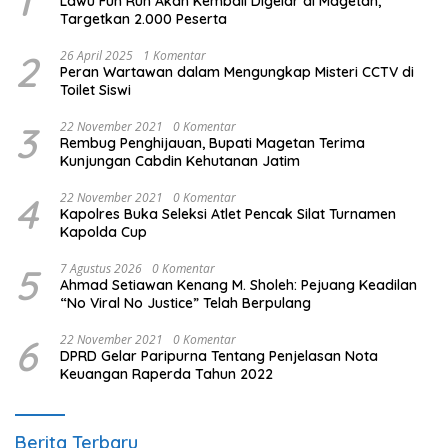
1
Lawu Fun Run Akan Kembali Digelar di Magetan,
Targetkan 2.000 Peserta
2
26 April 2025
1 Komentar
Peran Wartawan dalam Mengungkap Misteri CCTV di
Toilet Siswi
3
22 November 2021
0 Komentar
Rembug Penghijauan, Bupati Magetan Terima
Kunjungan Cabdin Kehutanan Jatim
4
22 November 2021
0 Komentar
Kapolres Buka Seleksi Atlet Pencak Silat Turnamen
Kapolda Cup
5
7 Agustus 2026
0 Komentar
Ahmad Setiawan Kenang M. Sholeh: Pejuang Keadilan
“No Viral No Justice” Telah Berpulang
6
22 November 2021
0 Komentar
DPRD Gelar Paripurna Tentang Penjelasan Nota
Keuangan Raperda Tahun 2022
Berita Terbaru