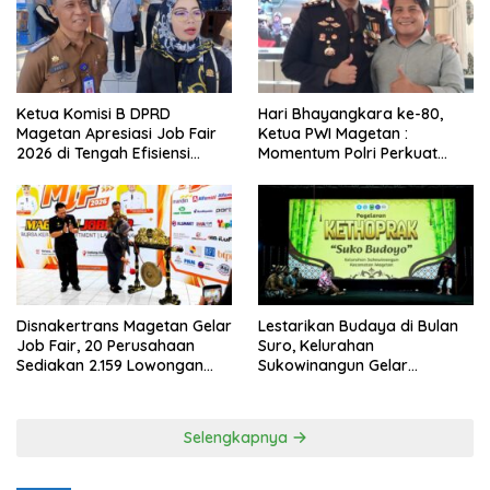
Ketua Komisi B DPRD
Hari Bhayangkara ke-80,
Magetan Apresiasi Job Fair
Ketua PWI Magetan :
2026 di Tengah Efisiensi
Momentum Polri Perkuat
Anggaran
Kepercayaan Publik
Disnakertrans Magetan Gelar
Lestarikan Budaya di Bulan
Job Fair, 20 Perusahaan
Suro, Kelurahan
Sediakan 2.159 Lowongan
Sukowinangun Gelar
Kerja
Ketoprak Suko Budoyo
Selengkapnya