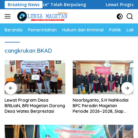
Langsung
al No Justice” Telah Berpulang
Breaking News
Lewat Program Desa BR
ke
konten
Beranda
Pemerintahan
Hukum dan Kriminal
Politik
Lakal
cangkrukan BKAD
Lewat Program Desa
Noorbiyanto, S.H Nahkodai
BRILiaN, BRI Magetan Dorong
BPC Peradin Magetan
Desa Wates Berprestasi
Periode 2026–2028, Siap
Perkuat Pendampingan
Hukum