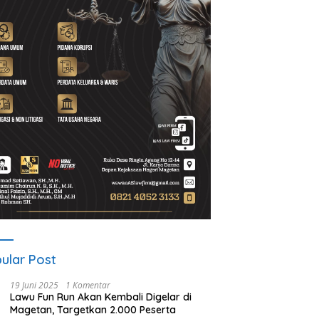
 Guyub Rukun Program
Apakah Debt Collector Bisa
P
i-Wakil Bupati Magetan
Dipidana?
S
i Dirasakan Warga Desa
T
s
ular Post
19 Juni 2025
1 Komentar
Lawu Fun Run Akan Kembali Digelar di
Magetan, Targetkan 2.000 Peserta