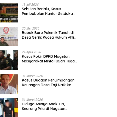
13 Juli 2026
Sebulan Berlalu, Kasus
Pembobolan Kantor Setdakab
Magetan Masih Misterius
20 Mei 2026
Babak Baru Polemik Tanah di
Desa Gerih: Kuasa Hukum Ahli
Waris Siapkan Opsi Gugatan
dan Audiensi ke Bupati
24 April 2026
Kasus Pokir DPRD Magetan,
Masyarakat Minta Kajari Tegak
Lurus dan Tidak Tebang Pilih
31 Maret 2026
Kasus Dugaan Penyimpangan
Keuangan Desa Taji Naik ke
Penyidikan, Polres Magetan
Mulai Hitung Kerugian Negara
31 Maret 2026
Diduga Aniaya Anak Tiri,
Seorang Pria di Magetan
Dilaporkan ke Polisi