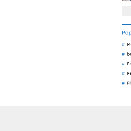
Pop
M
b
P
P
P