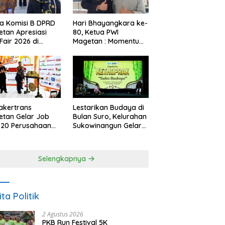
a Komisi B DPRD
Hari Bhayangkara ke-
tan Apresiasi
80, Ketua PWI
Fair 2026 di
Magetan : Momentum
ah Efisiensi
Polri Perkuat
garan
Kepercayaan Publik
akertrans
Lestarikan Budaya di
tan Gelar Job
Bulan Suro, Kelurahan
, 20 Perusahaan
Sukowinangun Gelar
akan 2.159
Ketoprak Suko
ongan Kerja
Budoyo
Selengkapnya
ita Politik
2 Agustus 2026
PKB Run Festival 5K