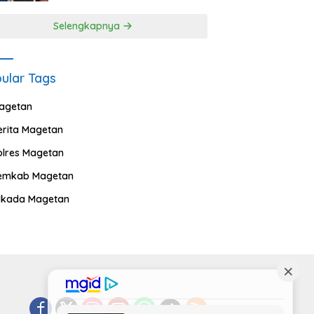
Selengkapnya
ular Tags
agetan
erita Magetan
olres Magetan
emkab Magetan
ilkada Magetan