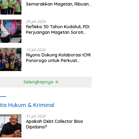
Semarakkan Magetan, Ribuan
Pelari Rayakan HUT ke-28 PKB
26 Juli 2026
Refleksi 30 Tahun Kudatuli, PDI
Perjuangan Magetan Soroti
Ancaman Demokrasi dan
Tuntut Keadilan Korban
19 Juli 2026
Riyono Dukung Kolaborasi ICMI
Ponorogo untuk Perkuat
Ekonomi Kerakyatan dan
UMKM
Selengkapnya
ita Hukum & Kriminal
31 Juli 2026
Apakah Debt Collector Bisa
Dipidana?