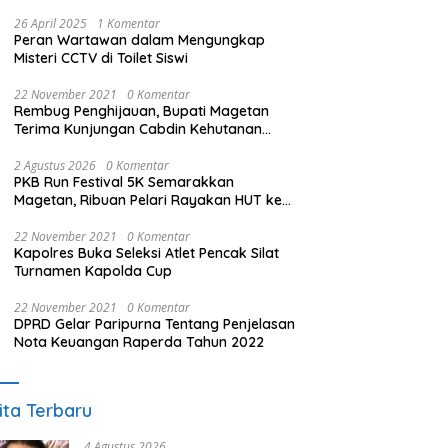
26 April 2025
1 Komentar
Peran Wartawan dalam Mengungkap
Misteri CCTV di Toilet Siswi
22 November 2021
0 Komentar
Rembug Penghijauan, Bupati Magetan
Terima Kunjungan Cabdin Kehutanan
Jatim
2 Agustus 2026
0 Komentar
PKB Run Festival 5K Semarakkan
Magetan, Ribuan Pelari Rayakan HUT ke-
28 PKB
22 November 2021
0 Komentar
Kapolres Buka Seleksi Atlet Pencak Silat
Turnamen Kapolda Cup
22 November 2021
0 Komentar
DPRD Gelar Paripurna Tentang Penjelasan
Nota Keuangan Raperda Tahun 2022
ita Terbaru
4 Agustus 2026