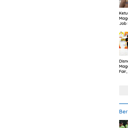
Ketu
Mage
Job 
Teng
Ang
Disn
Mage
Fair
Sedi
Low
Ber