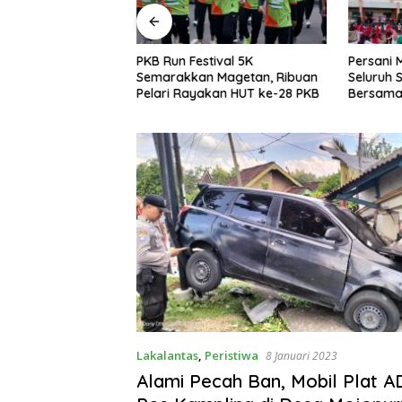
agetan: OKK
PKB Run Festival 5K
Persani 
uk Mencetak
Semarakkan Magetan, Ribuan
Seluruh
ofesional,
Pelari Rayakan HUT ke-28 PKB
Bersama,
as dan Terpercaya
Solidarit
Lakalantas
,
Peristiwa
8 Januari 2023
Alami Pecah Ban, Mobil Plat A