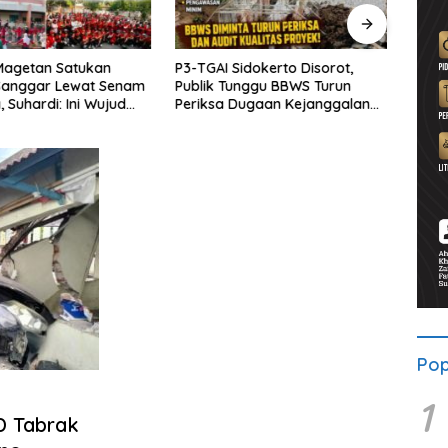
Magetan Satukan
P3-TGAI Sidokerto Disorot,
Dana
 Sanggar Lewat Senam
Publik Tunggu BBWS Turun
Bupat
 Suhardi: Ini Wujud
Periksa Dugaan Kejanggalan
Mula
as
Proyek
Wate
Pop
1
D Tabrak