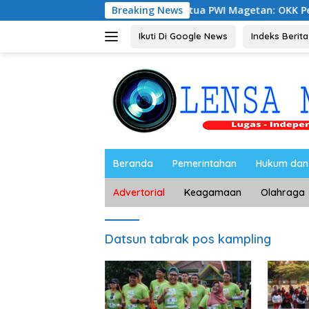
Langsung
Ketua PWI Magetan: OKK Penting untuk Me
Breaking News
ke
konten
Ikuti Di Google News
Indeks Berita
Beranda
Pemerintahan
Hukum dan 
Advertorial
Keagamaan
Olahraga
Datsun tabrak pos kampling