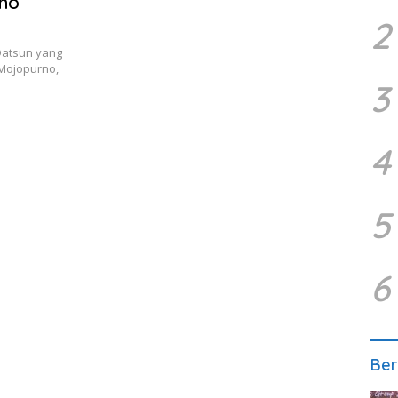
rno
2
Datsun yang
Mojopurno,
3
4
5
6
Ber