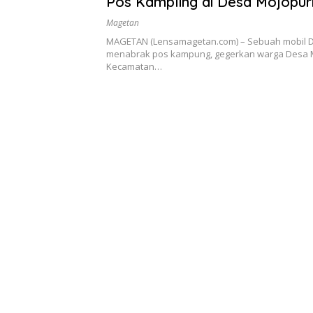
Pos Kampling di Desa Mojopu
Magetan
MAGETAN (Lensamagetan.com) – Sebuah mobil 
menabrak pos kampung, gegerkan warga Desa 
Kecamatan…