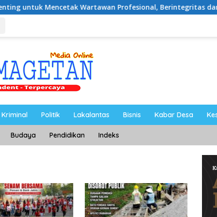
ncetak Wartawan Profesional, Berintegritas dan Terpercaya
Kriminal
Politik
Lakalantas
Bisnis
Kabar Desa
Ke
Budaya
Pendidikan
Indeks