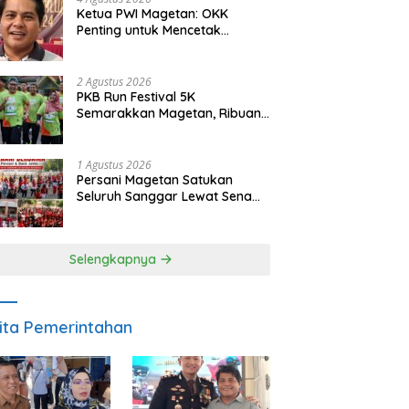
Ketua PWI Magetan: OKK
Penting untuk Mencetak
Wartawan Profesional,
Berintegritas dan Terpercaya
2 Agustus 2026
PKB Run Festival 5K
Semarakkan Magetan, Ribuan
Pelari Rayakan HUT ke-28 PKB
1 Agustus 2026
Persani Magetan Satukan
Seluruh Sanggar Lewat Senam
Bersama, Suhardi: Ini Wujud
Solidaritas
Selengkapnya
ita Pemerintahan