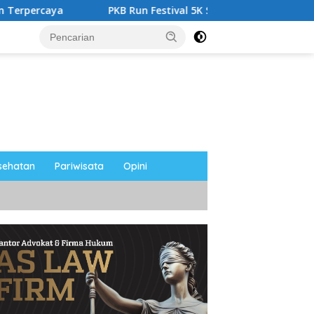
PKB Run Festival 5K Semarakkan Magetan, Ribuan Pelari
sehatan
Pariwisata
Opini