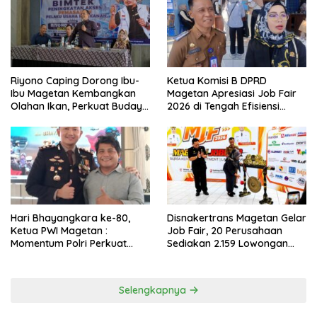
Riyono Caping Dorong Ibu-
Ketua Komisi B DPRD
Ibu Magetan Kembangkan
Magetan Apresiasi Job Fair
Olahan Ikan, Perkuat Budaya
2026 di Tengah Efisiensi
Gemar Makan Ikan
Anggaran
Hari Bhayangkara ke-80,
Disnakertrans Magetan Gelar
Ketua PWI Magetan :
Job Fair, 20 Perusahaan
Momentum Polri Perkuat
Sediakan 2.159 Lowongan
Kepercayaan Publik
Kerja
Selengkapnya