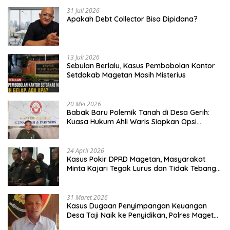
31 Juli 2026
Apakah Debt Collector Bisa Dipidana?
13 Juli 2026
Sebulan Berlalu, Kasus Pembobolan Kantor
Setdakab Magetan Masih Misterius
20 Mei 2026
Babak Baru Polemik Tanah di Desa Gerih:
Kuasa Hukum Ahli Waris Siapkan Opsi
Gugatan dan Audiensi ke Bupati
24 April 2026
Kasus Pokir DPRD Magetan, Masyarakat
Minta Kajari Tegak Lurus dan Tidak Tebang
Pilih
31 Maret 2026
Kasus Dugaan Penyimpangan Keuangan
Desa Taji Naik ke Penyidikan, Polres Magetan
Mulai Hitung Kerugian Negara