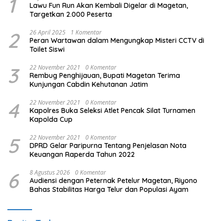
1
Lawu Fun Run Akan Kembali Digelar di Magetan,
Targetkan 2.000 Peserta
2
26 April 2025
1 Komentar
Peran Wartawan dalam Mengungkap Misteri CCTV di
Toilet Siswi
3
22 November 2021
0 Komentar
Rembug Penghijauan, Bupati Magetan Terima
Kunjungan Cabdin Kehutanan Jatim
4
22 November 2021
0 Komentar
Kapolres Buka Seleksi Atlet Pencak Silat Turnamen
Kapolda Cup
5
22 November 2021
0 Komentar
DPRD Gelar Paripurna Tentang Penjelasan Nota
Keuangan Raperda Tahun 2022
6
8 Agustus 2026
0 Komentar
Audiensi dengan Peternak Petelur Magetan, Riyono
Bahas Stabilitas Harga Telur dan Populasi Ayam