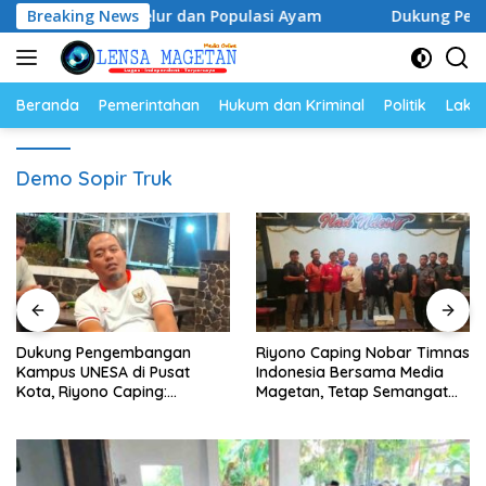
Langsung
s Harga Telur dan Populasi Ayam
Breaking News
Dukung Pengembangan
ke
konten
Beranda
Pemerintahan
Hukum dan Kriminal
Politik
Lakal
Demo Sopir Truk
Dukung Pengembangan
Riyono Caping Nobar Timnas
Kampus UNESA di Pusat
Indonesia Bersama Media
Kota, Riyono Caping:
Magetan, Tetap Semangat
Tingkatkan SDM dan
Meski Garuda Gagal Lolos
Gerakkan Ekonomi Magetan