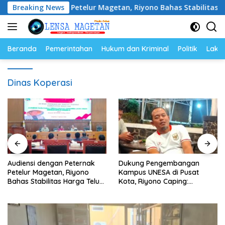
Langsung
 Peternak Petelur Magetan, Riyono Bahas Stabilitas Harga Telu
Breaking News
ke
konten
Beranda
Pemerintahan
Hukum dan Kriminal
Politik
Lakal
Dinas Koperasi
Audiensi dengan Peternak
Dukung Pengembangan
Petelur Magetan, Riyono
Kampus UNESA di Pusat
Bahas Stabilitas Harga Telur
Kota, Riyono Caping:
dan Populasi Ayam
Tingkatkan SDM dan
Gerakkan Ekonomi Magetan