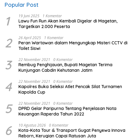
Popular Post
1
19 Juni 2025
1 Komentar
Lawu Fun Run Akan Kembali Digelar di Magetan,
Targetkan 2.000 Peserta
2
26 April 2025
1 Komentar
Peran Wartawan dalam Mengungkap Misteri CCTV di
Toilet Siswi
3
22 November 2021
0 Komentar
Rembug Penghijauan, Bupati Magetan Terima
Kunjungan Cabdin Kehutanan Jatim
4
22 November 2021
0 Komentar
Kapolres Buka Seleksi Atlet Pencak Silat Turnamen
Kapolda Cup
5
22 November 2021
0 Komentar
DPRD Gelar Paripurna Tentang Penjelasan Nota
Keuangan Raperda Tahun 2022
6
10 Agustus 2026
0 Komentar
Kota-Kota Tour & Transport Gugat Penyewa Innova
Reborn, Kerugian Capai Ratusan Juta