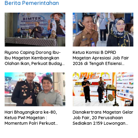
Berita Pemerintahan
Riyono Caping Dorong Ibu-
Ketua Komisi B DPRD
Ibu Magetan Kembangkan
Magetan Apresiasi Job Fair
Olahan Ikan, Perkuat Budaya
2026 di Tengah Efisiensi
Gemar Makan Ikan
Anggaran
Hari Bhayangkara ke-80,
Disnakertrans Magetan Gelar
Ketua PWI Magetan :
Job Fair, 20 Perusahaan
Momentum Polri Perkuat
Sediakan 2.159 Lowongan
Kepercayaan Publik
Kerja