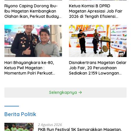
Riyono Caping Dorong Ibu-
Ketua Komisi B DPRD
Ibu Magetan Kembangkan
Magetan Apresiasi Job Fair
Olahan Ikan, Perkuat Budaya
2026 di Tengah Efisiensi
Gemar Makan Ikan
Anggaran
Hari Bhayangkara ke-80,
Disnakertrans Magetan Gelar
Ketua PWI Magetan :
Job Fair, 20 Perusahaan
Momentum Polri Perkuat
Sediakan 2.159 Lowongan
Kepercayaan Publik
Kerja
Selengkapnya
Berita Politik
2 Agustus 2026
PKB Run Festival 5K Semarakkan Magetan,