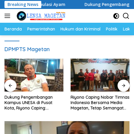
Langsung
lur dan Populasi Ayam
Breaking News
Dukung Pengembangan Kampus UN
ke
konten
Beranda
Pemerintahan
Hukum dan Kriminal
Politik
Lakal
DPMPTS Magetan
Dukung Pengembangan
Riyono Caping Nobar Timnas
Kampus UNESA di Pusat
Indonesia Bersama Media
Kota, Riyono Caping:
Magetan, Tetap Semangat
Tingkatkan SDM dan
Meski Garuda Gagal Lolos
Gerakkan Ekonomi Magetan