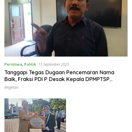
Peristiwa
,
Politik
15 September 2025
Tanggapi Tegas Dugaan Pencemaran Nama
Baik, Fraksi PDI P Desak Kepala DPMPTSP
Dinonaktifkan
Magetan