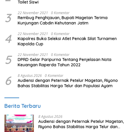
Toilet Siswi
3
22 November 2021
0 Komentar
Rembug Penghijauan, Bupati Magetan Terima
Kunjungan Cabdin Kehutanan Jatim
4
22 November 2021
0 Komentar
Kapolres Buka Seleksi Atlet Pencak Silat Turnamen
Kapolda Cup
5
22 November 2021
0 Komentar
DPRD Gelar Paripurna Tentang Penjelasan Nota
Keuangan Raperda Tahun 2022
6
8 Agustus 2026
0 Komentar
Audiensi dengan Peternak Petelur Magetan, Riyono
Bahas Stabilitas Harga Telur dan Populasi Ayam
Berita Terbaru
8 Agustus 2026
Audiensi dengan Peternak Petelur Magetan,
Riyono Bahas Stabilitas Harga Telur dan
Populasi Ayam