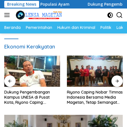
Langsung
 Telur dan Populasi Ayam
Breaking News
Dukung Pengembangan Kampus
ke
konten
Beranda
Pemerintahan
Hukum dan Kriminal
Politik
Lakal
Ekonomi Kerakyatan
Dukung Pengembangan
Riyono Caping Nobar Timnas
Kampus UNESA di Pusat
Indonesia Bersama Media
Kota, Riyono Caping:
Magetan, Tetap Semangat
Tingkatkan SDM dan
Meski Garuda Gagal Lolos
Gerakkan Ekonomi Magetan