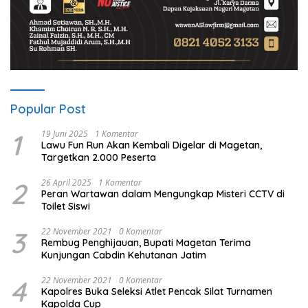
Popular Post
1
19 Juni 2025
1 Komentar
Lawu Fun Run Akan Kembali Digelar di Magetan,
Targetkan 2.000 Peserta
2
26 April 2025
1 Komentar
Peran Wartawan dalam Mengungkap Misteri CCTV di
Toilet Siswi
3
22 November 2021
0 Komentar
Rembug Penghijauan, Bupati Magetan Terima
Kunjungan Cabdin Kehutanan Jatim
4
22 November 2021
0 Komentar
Kapolres Buka Seleksi Atlet Pencak Silat Turnamen
Kapolda Cup