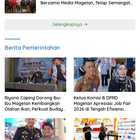
Bersama Media Magetan, Tetap Semangat
Meski Garuda Gagal Lolos
Selengkapnya
Berita Pemerintahan
Riyono Caping Dorong Ibu-
Ketua Komisi B DPRD
Ibu Magetan Kembangkan
Magetan Apresiasi Job Fair
Olahan Ikan, Perkuat Budaya
2026 di Tengah Efisiensi
Gemar Makan Ikan
Anggaran