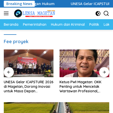
Langsung
at Pendampingan Hukum
Breaking News
UNESA Gelar ICAPSTURE 2026 di
ke
konten
Beranda
Pemerintahan
Hukum dan Kriminal
Politik
Lakal
Fee proyek
UNESA Gelar ICAPSTURE 2026
Ketua PWI Magetan: OKK
di Magetan, Dorong Inovasi
Penting untuk Mencetak
untuk Masa Depan
Wartawan Profesional,
Berkelanjutan
Berintegritas dan Terpercaya