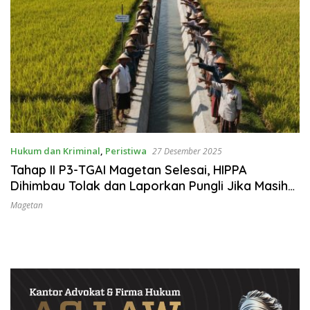
Hukum dan Kriminal
,
Peristiwa
27 Desember 2025
Tahap II P3-TGAI Magetan Selesai, HIPPA
Dihimbau Tolak dan Laporkan Pungli Jika Masih
Ada Oknum Meminta Fee
Magetan