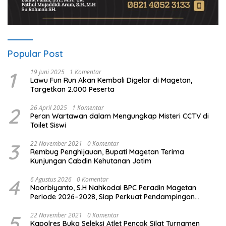
Popular Post
1
19 Juni 2025
1 Komentar
Lawu Fun Run Akan Kembali Digelar di Magetan,
Targetkan 2.000 Peserta
2
26 April 2025
1 Komentar
Peran Wartawan dalam Mengungkap Misteri CCTV di
Toilet Siswi
3
22 November 2021
0 Komentar
Rembug Penghijauan, Bupati Magetan Terima
Kunjungan Cabdin Kehutanan Jatim
4
6 Agustus 2026
0 Komentar
Noorbiyanto, S.H Nahkodai BPC Peradin Magetan
Periode 2026–2028, Siap Perkuat Pendampingan
Hukum
5
22 November 2021
0 Komentar
Kapolres Buka Seleksi Atlet Pencak Silat Turnamen