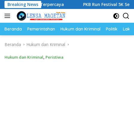
Langsung
an Terpercaya
Breaking News
PKB Run Festival 5K Semarakkan Magetan
ke
konten
Beranda
Pemerintahan
Hukum dan Kriminal
Politik
Lakal
Beranda
Hukum dan Kriminal
Hukum dan Kriminal
,
Peristiwa