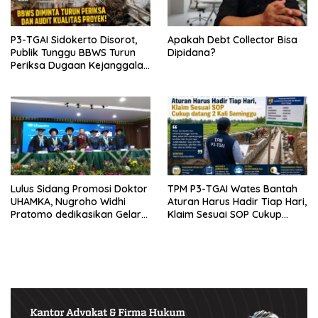
P3-TGAI Sidokerto Disorot,
Apakah Debt Collector Bisa
Publik Tunggu BBWS Turun
Dipidana?
Periksa Dugaan Kejanggalan
Proyek
Lulus Sidang Promosi Doktor
TPM P3-TGAI Wates Bantah
UHAMKA, Nugroho Widhi
Aturan Harus Hadir Tiap Hari,
Pratomo dedikasikan Gelar
Klaim Sesuai SOP Cukup
Doktor untuk Keluarga dan
Datang 2 Kali Seminggu
Institusinya