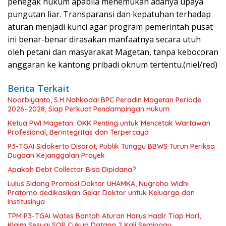
penegak hukum apabila menemukan adanya upaya
pungutan liar. Transparansi dan kepatuhan terhadap
aturan menjadi kunci agar program pemerintah pusat
ini benar-benar dirasakan manfaatnya secara utuh
oleh petani dan masyarakat Magetan, tanpa kebocoran
anggaran ke kantong pribadi oknum tertentu.(niel/red)
Berita Terkait
Noorbiyanto, S.H Nahkodai BPC Peradin Magetan Periode
2026–2028, Siap Perkuat Pendampingan Hukum
Ketua PWI Magetan: OKK Penting untuk Mencetak Wartawan
Profesional, Berintegritas dan Terpercaya
P3-TGAI Sidokerto Disorot, Publik Tunggu BBWS Turun Periksa
Dugaan Kejanggalan Proyek
Apakah Debt Collector Bisa Dipidana?
Lulus Sidang Promosi Doktor UHAMKA, Nugroho Widhi
Pratomo dedikasikan Gelar Doktor untuk Keluarga dan
Institusinya
TPM P3-TGAI Wates Bantah Aturan Harus Hadir Tiap Hari,
Klaim Sesuai SOP Cukup Datang 2 Kali Seminggu