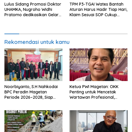
Lulus Sidang Promosi Doktor
TPM P3-TGAI Wates Bantah
UHAMKA, Nugroho Widhi
Aturan Harus Hadir Tiap Hari,
Pratomo dedikasikan Gelar
Klaim Sesuai SOP Cukup
Doktor untuk Keluarga dan
Datang 2 Kali Seminggu
Institusinya
Rekomendasi untuk kamu
Noorbiyanto, S.H Nahkodai
Ketua PWI Magetan: OKK
BPC Peradin Magetan
Penting untuk Mencetak
Periode 2026–2028, Siap
Wartawan Profesional,
Perkuat Pendampingan
Berintegritas dan Terpercaya
Hukum