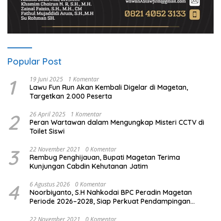
Popular Post
1
19 Juni 2025
1 Komentar
Lawu Fun Run Akan Kembali Digelar di Magetan,
Targetkan 2.000 Peserta
2
26 April 2025
1 Komentar
Peran Wartawan dalam Mengungkap Misteri CCTV di
Toilet Siswi
3
22 November 2021
0 Komentar
Rembug Penghijauan, Bupati Magetan Terima
Kunjungan Cabdin Kehutanan Jatim
4
6 Agustus 2026
0 Komentar
Noorbiyanto, S.H Nahkodai BPC Peradin Magetan
Periode 2026–2028, Siap Perkuat Pendampingan
Hukum
22 November 2021
0 Komentar