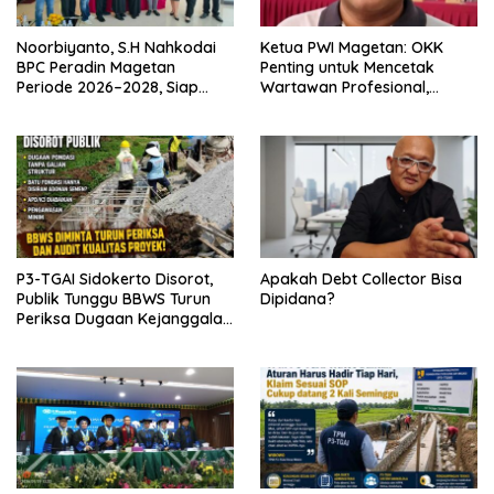
Noorbiyanto, S.H Nahkodai
Ketua PWI Magetan: OKK
BPC Peradin Magetan
Penting untuk Mencetak
Periode 2026–2028, Siap
Wartawan Profesional,
Perkuat Pendampingan
Berintegritas dan Terpercaya
Hukum
P3-TGAI Sidokerto Disorot,
Apakah Debt Collector Bisa
Publik Tunggu BBWS Turun
Dipidana?
Periksa Dugaan Kejanggalan
Proyek