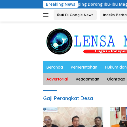
Langsung
Riyono Caping Dorong Ibu-Ibu Magetan Kembangk
Breaking News
ke
konten
Ikuti Di Google News
Indeks Berita
Beranda
Pemerintahan
Hukum dan 
Advertorial
Keagamaan
Olahraga
Gaji Perangkat Desa