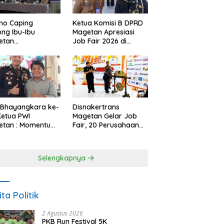
no Caping
Ketua Komisi B DPRD
ng Ibu-Ibu
Magetan Apresiasi
etan
Job Fair 2026 di
bangkan Olahan
Tengah Efisiensi
, Perkuat Budaya
Anggaran
ar Makan Ikan
 Bhayangkara ke-
Disnakertrans
Ketua PWI
Magetan Gelar Job
etan : Momentum
Fair, 20 Perusahaan
i Perkuat
Sediakan 2.159
rcayaan Publik
Lowongan Kerja
Selengkapnya
ita Politik
2 Agustus 2026
PKB Run Festival 5K