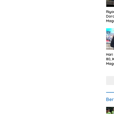
Riyo
Doro
Mag
Kem
Ikan
Gem
Hari
80, 
Mag
Polr
Kepe
Ber