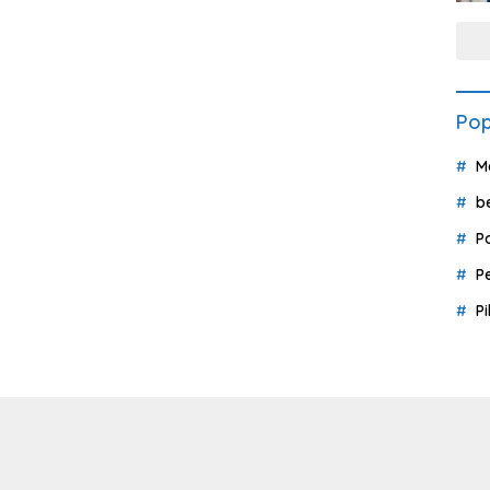
Pop
M
b
P
P
P