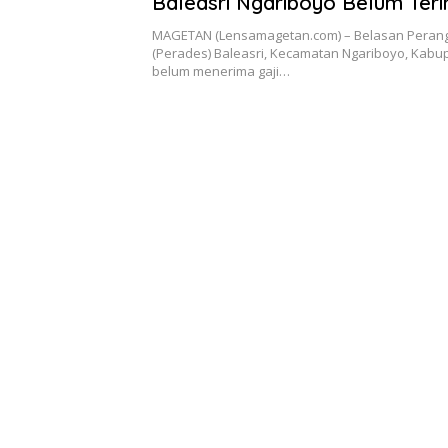
Baleasri Ngariboyo Belum Teri
MAGETAN (Lensamagetan.com) – Belasan Peran
(Perades) Baleasri, Kecamatan Ngariboyo, Kab
belum menerima gaji…