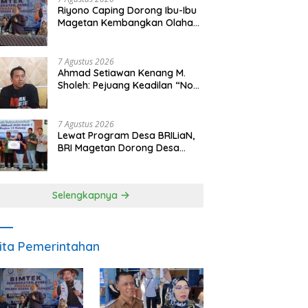
Riyono Caping Dorong Ibu-Ibu
Magetan Kembangkan Olahan
Ikan, Perkuat Budaya Gemar
Makan Ikan
7 Agustus 2026
Ahmad Setiawan Kenang M.
Sholeh: Pejuang Keadilan “No
Viral No Justice” Telah
Berpulang
7 Agustus 2026
Lewat Program Desa BRILiaN,
BRI Magetan Dorong Desa
Wates Berprestasi
Selengkapnya
ita Pemerintahan