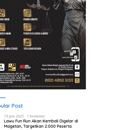
A Gelar ICAPSTURE 2026
Ketua PWI Magetan: OKK
P
getan, Dorong Inovasi
Penting untuk Mencetak
S
k Masa Depan
Wartawan Profesional,
P
lanjutan
Berintegritas dan Terpercaya
ular Post
19 Juni 2025
1 Komentar
Lawu Fun Run Akan Kembali Digelar di
Magetan, Targetkan 2.000 Peserta