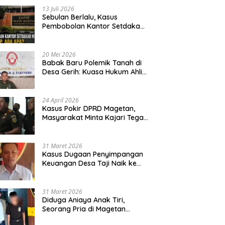
13 Juli 2026
Sebulan Berlalu, Kasus
Pembobolan Kantor Setdakab
Magetan Masih Misterius
20 Mei 2026
Babak Baru Polemik Tanah di
Desa Gerih: Kuasa Hukum Ahli
Waris Siapkan Opsi Gugatan
dan Audiensi ke Bupati
24 April 2026
Kasus Pokir DPRD Magetan,
Masyarakat Minta Kajari Tegak
Lurus dan Tidak Tebang Pilih
31 Maret 2026
Kasus Dugaan Penyimpangan
Keuangan Desa Taji Naik ke
Penyidikan, Polres Magetan
Mulai Hitung Kerugian Negara
31 Maret 2026
Diduga Aniaya Anak Tiri,
Seorang Pria di Magetan
Dilaporkan ke Polisi