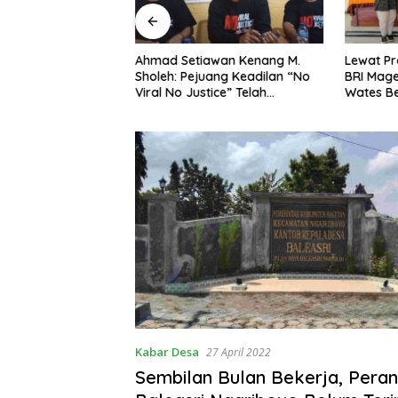
ng Dorong Ibu-Ibu
Ahmad Setiawan Kenang M.
Lewat Pr
mbangkan Olahan
Sholeh: Pejuang Keadilan “No
BRI Mag
at Budaya Gemar
Viral No Justice” Telah
Wates Be
Berpulang
Kabar Desa
27 April 2022
Sembilan Bulan Bekerja, Pera