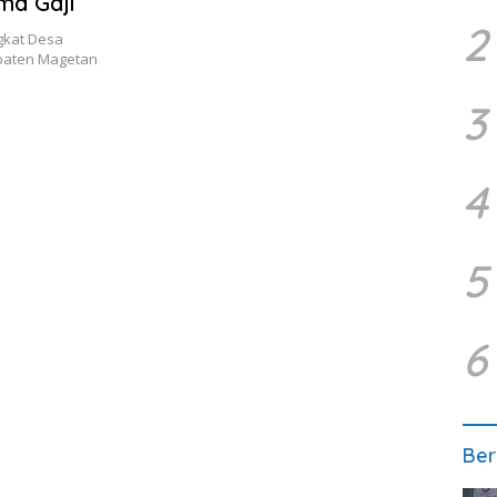
ma Gaji
2
gkat Desa
upaten Magetan
3
4
5
6
Ber