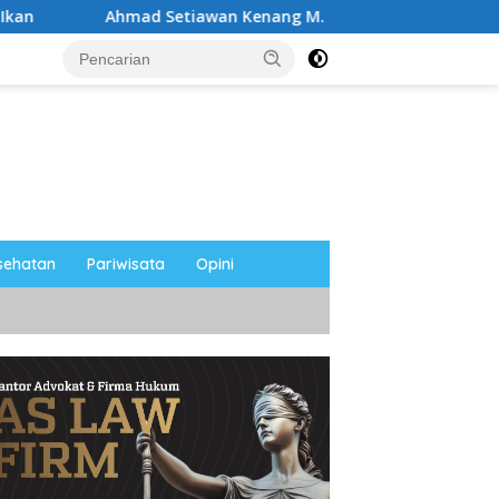
mad Setiawan Kenang M. Sholeh: Pejuang Keadilan “No Viral No 
sehatan
Pariwisata
Opini