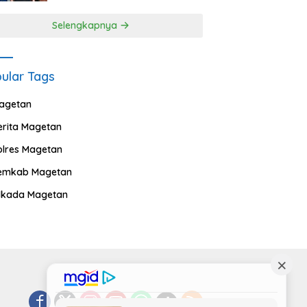
Selengkapnya
ular Tags
agetan
erita Magetan
olres Magetan
emkab Magetan
ilkada Magetan