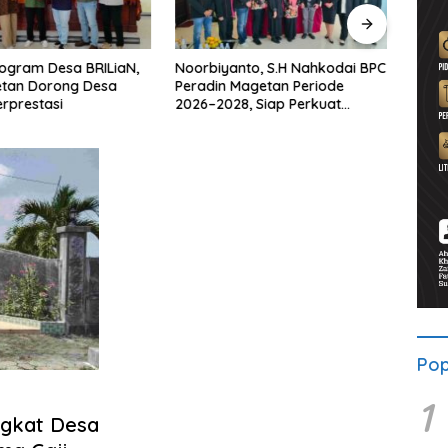
ogram Desa BRILiaN,
Noorbiyanto, S.H Nahkodai BPC
UNES
etan Dorong Desa
Peradin Magetan Periode
di Ma
rprestasi
2026–2028, Siap Perkuat
untu
Pendampingan Hukum
Berke
Pop
1
ngkat Desa