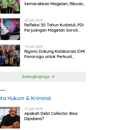
Semarakkan Magetan, Ribuan
Pelari Rayakan HUT ke-28 PKB
26 Juli 2026
Refleksi 30 Tahun Kudatuli, PDI
Perjuangan Magetan Soroti
Ancaman Demokrasi dan
Tuntut Keadilan Korban
19 Juli 2026
Riyono Dukung Kolaborasi ICMI
Ponorogo untuk Perkuat
Ekonomi Kerakyatan dan
UMKM
Selengkapnya
ita Hukum & Kriminal
31 Juli 2026
Apakah Debt Collector Bisa
Dipidana?