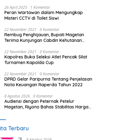
26 April 2025
1 Komentar
Peran Wartawan dalam Mengungkap
Misteri CCTV di Toilet Siswi
22 November 2021
0 Komentar
Rembug Penghijauan, Bupati Magetan
Terima Kunjungan Cabdin Kehutanan
Jatim
22 November 2021
0 Komentar
Kapolres Buka Seleksi Atlet Pencak Silat
Turnamen Kapolda Cup
22 November 2021
0 Komentar
DPRD Gelar Paripurna Tentang Penjelasan
Nota Keuangan Raperda Tahun 2022
8 Agustus 2026
0 Komentar
Audiensi dengan Peternak Petelur
Magetan, Riyono Bahas Stabilitas Harga
Telur dan Populasi Ayam
ita Terbaru
8 Agustus 2026