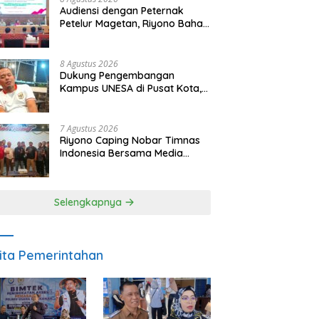
Audiensi dengan Peternak
Petelur Magetan, Riyono Bahas
Stabilitas Harga Telur dan
Populasi Ayam
8 Agustus 2026
Dukung Pengembangan
Kampus UNESA di Pusat Kota,
Riyono Caping: Tingkatkan
SDM dan Gerakkan Ekonomi
Magetan
7 Agustus 2026
Riyono Caping Nobar Timnas
Indonesia Bersama Media
Magetan, Tetap Semangat
Meski Garuda Gagal Lolos
Selengkapnya
ita Pemerintahan