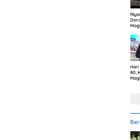
Riyo
Doro
Mag
Kem
Ikan
Gem
Hari
80, 
Mag
Polr
Kepe
Ber