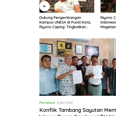
ngembangan
Riyono Caping Nobar Timnas
Riyono C
A di Pusat Kota,
Indonesia Bersama Media
Magetan
ng: Tingkatkan
Magetan, Tetap Semangat
Ikan, Pe
rakkan Ekonomi
Meski Garuda Gagal Lolos
Makan I
Peristiwa
8 Juni 2026
Konflik Tambang Sayutan Mem