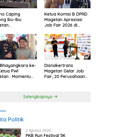
no Caping
Ketua Komisi B DPRD
ng Ibu-Ibu
Magetan Apresiasi
etan
Job Fair 2026 di
bangkan Olahan
Tengah Efisiensi
, Perkuat Budaya
Anggaran
ar Makan Ikan
 Bhayangkara ke-
Disnakertrans
Ketua PWI
Magetan Gelar Job
etan : Momentum
Fair, 20 Perusahaan
i Perkuat
Sediakan 2.159
rcayaan Publik
Lowongan Kerja
Selengkapnya
ita Politik
2 Agustus 2026
PKB Run Festival 5K