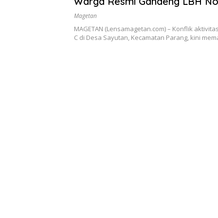
Warga Resmi Gandeng LBH No 
Justice Magetan
Magetan
MAGETAN (Lensamagetan.com) – Konflik aktivita
C di Desa Sayutan, Kecamatan Parang, kini me