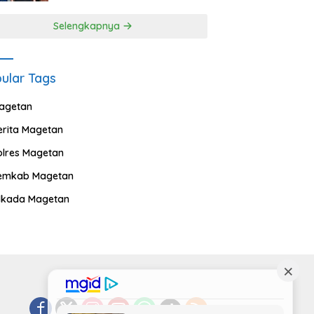
Selengkapnya
ular Tags
agetan
erita Magetan
olres Magetan
emkab Magetan
ilkada Magetan