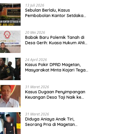
13 Juli 2026
Sebulan Berlalu, Kasus
Pembobolan Kantor Setdakab
Magetan Masih Misterius
20 Mei 2026
Babak Baru Polemik Tanah di
Desa Gerih: Kuasa Hukum Ahli
Waris Siapkan Opsi Gugatan
dan Audiensi ke Bupati
24 April 2026
Kasus Pokir DPRD Magetan,
Masyarakat Minta Kajari Tegak
Lurus dan Tidak Tebang Pilih
31 Maret 2026
Kasus Dugaan Penyimpangan
Keuangan Desa Taji Naik ke
Penyidikan, Polres Magetan
Mulai Hitung Kerugian Negara
31 Maret 2026
Diduga Aniaya Anak Tiri,
Seorang Pria di Magetan
Dilaporkan ke Polisi