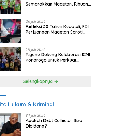
Semarakkan Magetan, Ribuan
Pelari Rayakan HUT ke-28 PKB
26 Juli 2026
Refleksi 30 Tahun Kudatuli, PDI
Perjuangan Magetan Soroti
Ancaman Demokrasi dan
Tuntut Keadilan Korban
19 Juli 2026
Riyono Dukung Kolaborasi ICMI
Ponorogo untuk Perkuat
Ekonomi Kerakyatan dan
UMKM
Selengkapnya
ita Hukum & Kriminal
31 Juli 2026
Apakah Debt Collector Bisa
Dipidana?