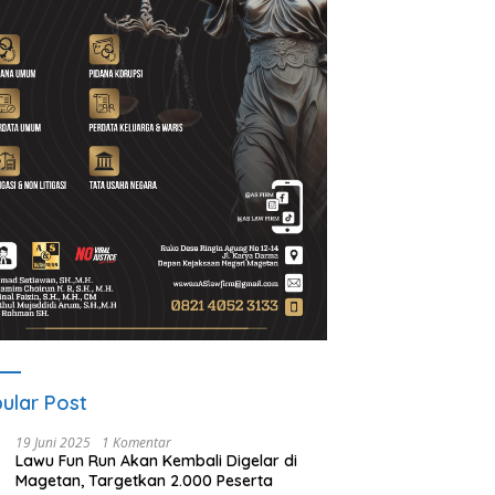
t Program Desa BRILiaN,
Noorbiyanto, S.H Nahkodai BPC
U
Magetan Dorong Desa
Peradin Magetan Periode
d
 Berprestasi
2026–2028, Siap Perkuat
u
Pendampingan Hukum
B
ular Post
19 Juni 2025
1 Komentar
Lawu Fun Run Akan Kembali Digelar di
Magetan, Targetkan 2.000 Peserta