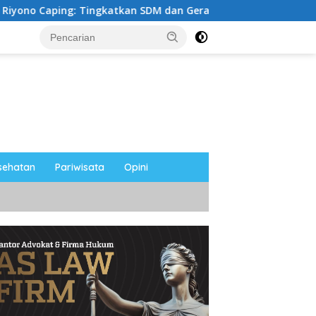
Tingkatkan SDM dan Gerakkan Ekonomi Magetan
Riyono
sehatan
Pariwisata
Opini