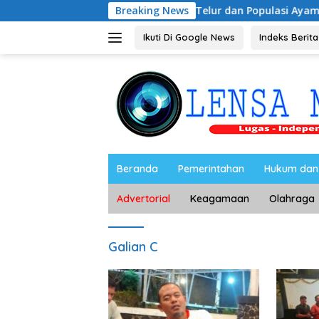
Langsung
has Stabilitas Harga Telur dan Populasi Ayam
Breaking News
Dukung 
ke
konten
Ikuti Di Google News
Indeks Berita
Beranda
Pemerintahan
Hukum dan 
Advertorial
Keagamaan
Olahraga
Galian C