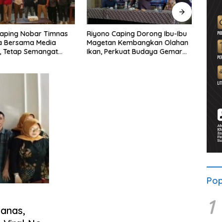
aping Dorong Ibu-Ibu
Ahmad Setiawan Kenang M.
Lewa
 Kembangkan Olahan
Sholeh: Pejuang Keadilan “No
BRI 
rkuat Budaya Gemar
Viral No Justice” Telah
Wates
kan
Berpulang
Pop
1
anas,