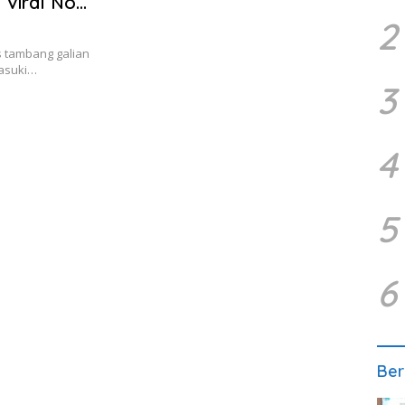
Viral No
2
s tambang galian
masuki…
3
4
5
6
Ber