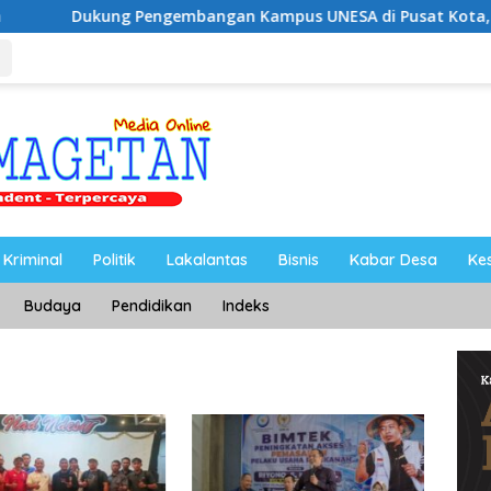
Pengembangan Kampus UNESA di Pusat Kota, Riyono Caping: 
Kriminal
Politik
Lakalantas
Bisnis
Kabar Desa
Ke
Budaya
Pendidikan
Indeks