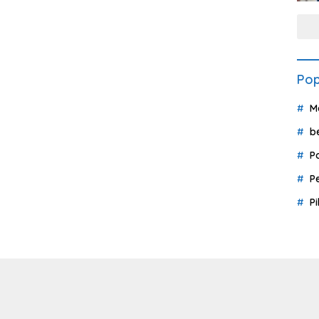
Pop
M
b
P
P
P