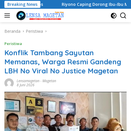
Langsung
olos
Breaking News
Riyono Caping Dorong Ibu-Ibu Magetan Kembangk
ke
konten
Beranda
Peristiwa
Peristiwa
Konflik Tambang Sayutan
Memanas, Warga Resmi Gandeng
LBH No Viral No Justice Magetan
Lensamagetan
-
Magetan
8 Juni 2026