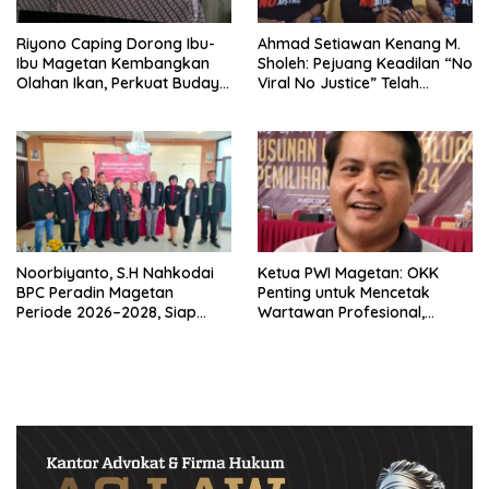
Riyono Caping Dorong Ibu-
Ahmad Setiawan Kenang M.
Ibu Magetan Kembangkan
Sholeh: Pejuang Keadilan “No
Olahan Ikan, Perkuat Budaya
Viral No Justice” Telah
Gemar Makan Ikan
Berpulang
Noorbiyanto, S.H Nahkodai
Ketua PWI Magetan: OKK
BPC Peradin Magetan
Penting untuk Mencetak
Periode 2026–2028, Siap
Wartawan Profesional,
Perkuat Pendampingan
Berintegritas dan Terpercaya
Hukum