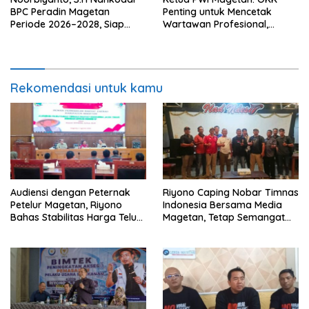
BPC Peradin Magetan
Penting untuk Mencetak
Periode 2026–2028, Siap
Wartawan Profesional,
Perkuat Pendampingan
Berintegritas dan Terpercaya
Hukum
Rekomendasi untuk kamu
Audiensi dengan Peternak
Riyono Caping Nobar Timnas
Petelur Magetan, Riyono
Indonesia Bersama Media
Bahas Stabilitas Harga Telur
Magetan, Tetap Semangat
dan Populasi Ayam
Meski Garuda Gagal Lolos