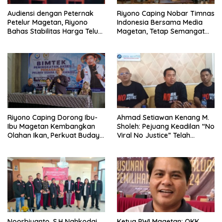
Audiensi dengan Peternak
Riyono Caping Nobar Timnas
Petelur Magetan, Riyono
Indonesia Bersama Media
Bahas Stabilitas Harga Telur
Magetan, Tetap Semangat
dan Populasi Ayam
Meski Garuda Gagal Lolos
Riyono Caping Dorong Ibu-
Ahmad Setiawan Kenang M.
Ibu Magetan Kembangkan
Sholeh: Pejuang Keadilan “No
Olahan Ikan, Perkuat Budaya
Viral No Justice” Telah
Gemar Makan Ikan
Berpulang
Noorbiyanto, S.H Nahkodai
Ketua PWI Magetan: OKK