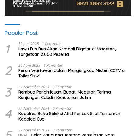
Popular Post
1
19 Juni 2025
1 Komentar
Lawu Fun Run Akan Kembali Digelar di Magetan,
Targetkan 2.000 Peserta
2
26 April 2025
1 Komentar
Peran Wartawan dalam Mengungkap Misteri CCTV di
Toilet Siswi
3
22 November 2021
0 Komentar
Rembug Penghijauan, Bupati Magetan Terima
Kunjungan Cabdin Kehutanan Jatim
4
22 November 2021
0 Komentar
Kapolres Buka Seleksi Atlet Pencak Silat Turnamen
Kapolda Cup
5
22 November 2021
0 Komentar
DPRD Gelar Paripurna Tentang Penjelasan Nota