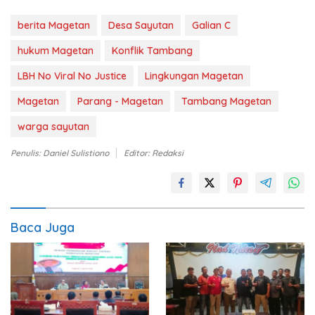
berita Magetan
Desa Sayutan
Galian C
hukum Magetan
Konflik Tambang
LBH No Viral No Justice
Lingkungan Magetan
Magetan
Parang - Magetan
Tambang Magetan
warga sayutan
Penulis: Daniel Sulistiono
Editor: Redaksi
Baca Juga