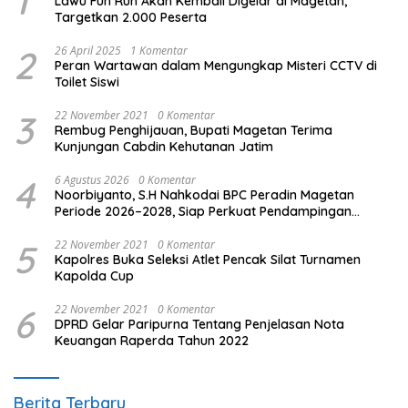
1
Lawu Fun Run Akan Kembali Digelar di Magetan,
Targetkan 2.000 Peserta
2
26 April 2025
1 Komentar
Peran Wartawan dalam Mengungkap Misteri CCTV di
Toilet Siswi
3
22 November 2021
0 Komentar
Rembug Penghijauan, Bupati Magetan Terima
Kunjungan Cabdin Kehutanan Jatim
4
6 Agustus 2026
0 Komentar
Noorbiyanto, S.H Nahkodai BPC Peradin Magetan
Periode 2026–2028, Siap Perkuat Pendampingan
Hukum
5
22 November 2021
0 Komentar
Kapolres Buka Seleksi Atlet Pencak Silat Turnamen
Kapolda Cup
6
22 November 2021
0 Komentar
DPRD Gelar Paripurna Tentang Penjelasan Nota
Keuangan Raperda Tahun 2022
Berita Terbaru