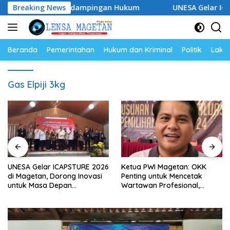
Langsung
p Perkuat Pendampingan Hukum
Breaking News
UNESA Gelar ICAPSTURE 
ke
konten
Beranda
Pemerintahan
Hukum dan Kriminal
Politik
Lakal
Gas Elpiji 3kg
UNESA Gelar ICAPSTURE 2026
Ketua PWI Magetan: OKK
di Magetan, Dorong Inovasi
Penting untuk Mencetak
untuk Masa Depan
Wartawan Profesional,
Berkelanjutan
Berintegritas dan Terpercaya