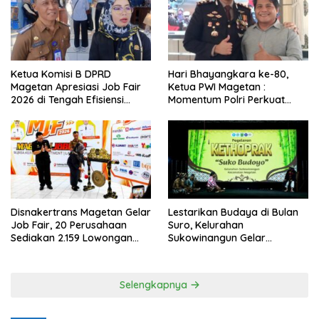
Ketua Komisi B DPRD
Hari Bhayangkara ke-80,
Magetan Apresiasi Job Fair
Ketua PWI Magetan :
2026 di Tengah Efisiensi
Momentum Polri Perkuat
Anggaran
Kepercayaan Publik
Disnakertrans Magetan Gelar
Lestarikan Budaya di Bulan
Job Fair, 20 Perusahaan
Suro, Kelurahan
Sediakan 2.159 Lowongan
Sukowinangun Gelar
Kerja
Ketoprak Suko Budoyo
Selengkapnya