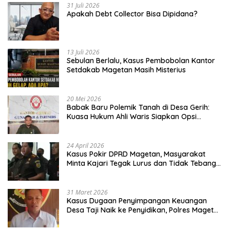
31 Juli 2026
Apakah Debt Collector Bisa Dipidana?
13 Juli 2026
Sebulan Berlalu, Kasus Pembobolan Kantor
Setdakab Magetan Masih Misterius
20 Mei 2026
Babak Baru Polemik Tanah di Desa Gerih:
Kuasa Hukum Ahli Waris Siapkan Opsi
Gugatan dan Audiensi ke Bupati
24 April 2026
Kasus Pokir DPRD Magetan, Masyarakat
Minta Kajari Tegak Lurus dan Tidak Tebang
Pilih
31 Maret 2026
Kasus Dugaan Penyimpangan Keuangan
Desa Taji Naik ke Penyidikan, Polres Magetan
Mulai Hitung Kerugian Negara