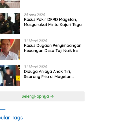
Waris Siapkan Opsi Gugatan
dan Audiensi ke Bupati
24 April 2026
Kasus Pokir DPRD Magetan,
Masyarakat Minta Kajari Tegak
Lurus dan Tidak Tebang Pilih
31 Maret 2026
Kasus Dugaan Penyimpangan
Keuangan Desa Taji Naik ke
Penyidikan, Polres Magetan
Mulai Hitung Kerugian Negara
31 Maret 2026
Diduga Aniaya Anak Tiri,
Seorang Pria di Magetan
Dilaporkan ke Polisi
Selengkapnya
ular Tags