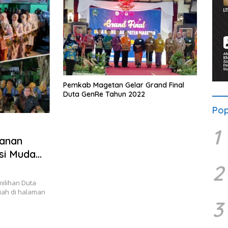
Pemkab Magetan Gelar Grand Final
Duta GenRe Tahun 2022
Pop
1
danan
asi Muda
2
ilihan Duta
ah di halaman
3