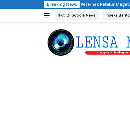
Langsung
Audiensi dengan Peternak Petelur Magetan, Riyono Bahas St
Breaking News
ke
konten
Ikuti Di Google News
Indeks Berita