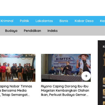
Kriminal
Politik
Lakalantas
Bisnis
Kabar Desa
Ke
Budaya
Pendidikan
Indeks
Caping Nobar Timnas
Riyono Caping Dorong Ibu-Ibu
Ahma
a Bersama Media
Magetan Kembangkan Olahan
Shole
, Tetap Semangat
Ikan, Perkuat Budaya Gemar
Viral
ruda Gagal Lolos
Makan Ikan
Berp