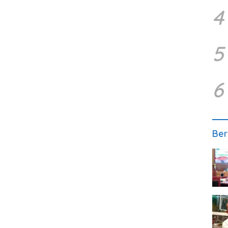
4
5
6
Ber