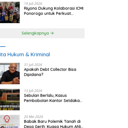
19 Juli 2026
Riyono Dukung Kolaborasi ICMI
Ponorogo untuk Perkuat
Ekonomi Kerakyatan dan
UMKM
Selengkapnya
ita Hukum & Kriminal
31 Juli 2026
Apakah Debt Collector Bisa
Dipidana?
13 Juli 2026
Sebulan Berlalu, Kasus
Pembobolan Kantor Setdakab
Magetan Masih Misterius
20 Mei 2026
Babak Baru Polemik Tanah di
Desa Gerih: Kuasa Hukum Ahli