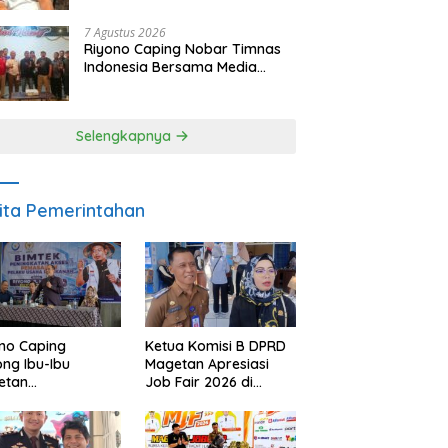
SDM dan Gerakkan Ekonomi
Magetan
7 Agustus 2026
Riyono Caping Nobar Timnas
Indonesia Bersama Media
Magetan, Tetap Semangat
Meski Garuda Gagal Lolos
Selengkapnya
ita Pemerintahan
no Caping
Ketua Komisi B DPRD
ng Ibu-Ibu
Magetan Apresiasi
etan
Job Fair 2026 di
bangkan Olahan
Tengah Efisiensi
, Perkuat Budaya
Anggaran
ar Makan Ikan