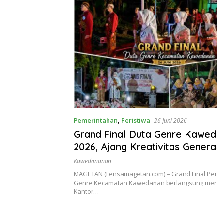
Pemerintahan
,
Peristiwa
26 Juni 2026
Grand Final Duta Genre Kawe
2026, Ajang Kreativitas Gener
dan Penggerak UMKM
Kawedananan
MAGETAN (Lensamagetan.com) – Grand Final Pem
Genre Kecamatan Kawedanan berlangsung meri
Kantor…