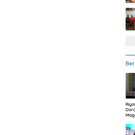
Ber
Riyo
Doro
Mag
Kem
Ikan
Gem