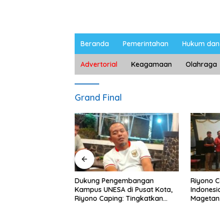
Beranda
Pemerintahan
Hukum dan 
Advertorial
Keagamaan
Olahraga
Grand Final
ngan Peternak
Dukung Pengembangan
Riyono 
etan, Riyono Bahas
Kampus UNESA di Pusat Kota,
Indonesi
arga Telur dan
Riyono Caping: Tingkatkan
Magetan
am
SDM dan Gerakkan Ekonomi
Meski Ga
Magetan