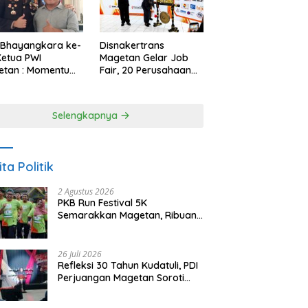
 Bhayangkara ke-
Disnakertrans
Ketua PWI
Magetan Gelar Job
etan : Momentum
Fair, 20 Perusahaan
i Perkuat
Sediakan 2.159
rcayaan Publik
Lowongan Kerja
Selengkapnya
ita Politik
2 Agustus 2026
PKB Run Festival 5K
Semarakkan Magetan, Ribuan
Pelari Rayakan HUT ke-28 PKB
26 Juli 2026
Refleksi 30 Tahun Kudatuli, PDI
Perjuangan Magetan Soroti
Ancaman Demokrasi dan
Tuntut Keadilan Korban