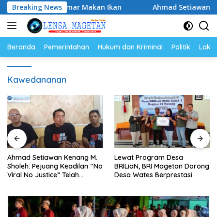
Langsung
at Budaya Gemar Makan Ikan
Breaking News
Ahmad Setiawan Kenang M.
ke
konten
Beranda
Pemerintahan
Hukum dan Kriminal
Politik
Lakal
Kawedananan
Ahmad Setiawan Kenang M.
Lewat Program Desa
Sholeh: Pejuang Keadilan “No
BRILiaN, BRI Magetan Dorong
Viral No Justice” Telah
Desa Wates Berprestasi
Berpulang