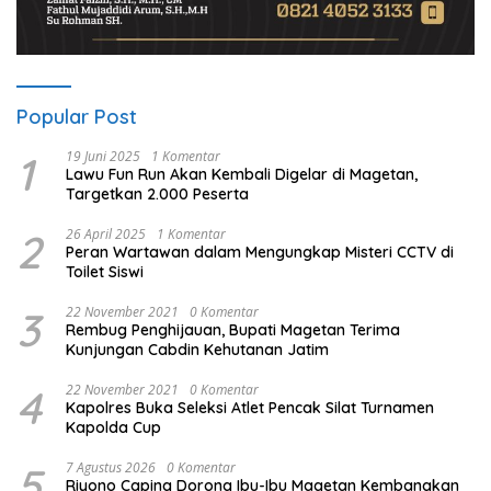
Popular Post
1
19 Juni 2025
1 Komentar
Lawu Fun Run Akan Kembali Digelar di Magetan,
Targetkan 2.000 Peserta
2
26 April 2025
1 Komentar
Peran Wartawan dalam Mengungkap Misteri CCTV di
Toilet Siswi
3
22 November 2021
0 Komentar
Rembug Penghijauan, Bupati Magetan Terima
Kunjungan Cabdin Kehutanan Jatim
4
22 November 2021
0 Komentar
Kapolres Buka Seleksi Atlet Pencak Silat Turnamen
Kapolda Cup
5
7 Agustus 2026
0 Komentar
Riyono Caping Dorong Ibu-Ibu Magetan Kembangkan