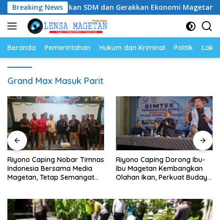
Langsung
g: Tingkatkan SDM dan Gerakkan Ekonomi Magetan
Breaking News
Ri
ke
konten
Beranda
Pemerintahan
Hukum dan Kriminal
Politik
Lakal
Grand Max Masuk Parit
Riyono Caping Nobar Timnas
Riyono Caping Dorong Ibu-
Indonesia Bersama Media
Ibu Magetan Kembangkan
Magetan, Tetap Semangat
Olahan Ikan, Perkuat Budaya
Meski Garuda Gagal Lolos
Gemar Makan Ikan