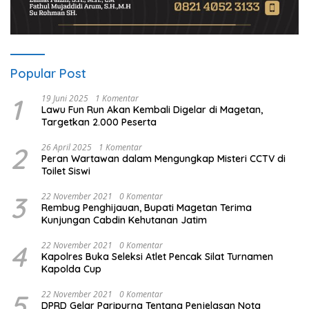
Popular Post
1
19 Juni 2025
1 Komentar
Lawu Fun Run Akan Kembali Digelar di Magetan,
Targetkan 2.000 Peserta
2
26 April 2025
1 Komentar
Peran Wartawan dalam Mengungkap Misteri CCTV di
Toilet Siswi
3
22 November 2021
0 Komentar
Rembug Penghijauan, Bupati Magetan Terima
Kunjungan Cabdin Kehutanan Jatim
4
22 November 2021
0 Komentar
Kapolres Buka Seleksi Atlet Pencak Silat Turnamen
Kapolda Cup
5
22 November 2021
0 Komentar
DPRD Gelar Paripurna Tentang Penjelasan Nota