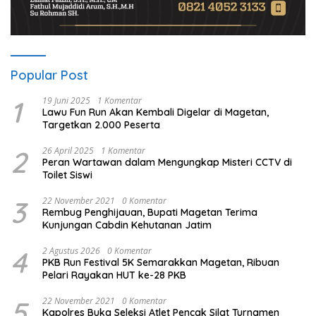
Popular Post
1
19 Juni 2025
1 Komentar
Lawu Fun Run Akan Kembali Digelar di Magetan,
Targetkan 2.000 Peserta
2
26 April 2025
1 Komentar
Peran Wartawan dalam Mengungkap Misteri CCTV di
Toilet Siswi
3
22 November 2021
0 Komentar
Rembug Penghijauan, Bupati Magetan Terima
Kunjungan Cabdin Kehutanan Jatim
4
2 Agustus 2026
0 Komentar
PKB Run Festival 5K Semarakkan Magetan, Ribuan
Pelari Rayakan HUT ke-28 PKB
5
22 November 2021
0 Komentar
Kapolres Buka Seleksi Atlet Pencak Silat Turnamen