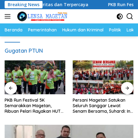
Langsung
l, Berintegritas dan Terpercaya
Breaking News
PKB Run Festival 5K 
ke
konten
Beranda
Pemerintahan
Hukum dan Kriminal
Politik
Lakal
Gugatan PTUN
PKB Run Festival 5K
Persani Magetan Satukan
Semarakkan Magetan,
Seluruh Sanggar Lewat
Ribuan Pelari Rayakan HUT
Senam Bersama, Suhardi: Ini
ke-28 PKB
Wujud Solidaritas