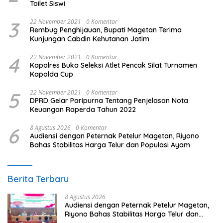
Toilet Siswi
3
22 November 2021
0 Komentar
Rembug Penghijauan, Bupati Magetan Terima
Kunjungan Cabdin Kehutanan Jatim
4
22 November 2021
0 Komentar
Kapolres Buka Seleksi Atlet Pencak Silat Turnamen
Kapolda Cup
5
22 November 2021
0 Komentar
DPRD Gelar Paripurna Tentang Penjelasan Nota
Keuangan Raperda Tahun 2022
6
8 Agustus 2026
0 Komentar
Audiensi dengan Peternak Petelur Magetan, Riyono
Bahas Stabilitas Harga Telur dan Populasi Ayam
Berita Terbaru
8 Agustus 2026
Audiensi dengan Peternak Petelur Magetan,
Riyono Bahas Stabilitas Harga Telur dan
Populasi Ayam