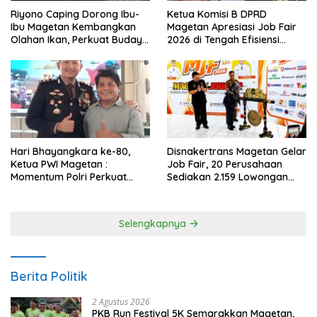
Riyono Caping Dorong Ibu-
Ketua Komisi B DPRD
Ibu Magetan Kembangkan
Magetan Apresiasi Job Fair
Olahan Ikan, Perkuat Budaya
2026 di Tengah Efisiensi
Gemar Makan Ikan
Anggaran
Hari Bhayangkara ke-80,
Disnakertrans Magetan Gelar
Ketua PWI Magetan :
Job Fair, 20 Perusahaan
Momentum Polri Perkuat
Sediakan 2.159 Lowongan
Kepercayaan Publik
Kerja
Selengkapnya
Berita Politik
2 Agustus 2026
PKB Run Festival 5K Semarakkan Magetan,