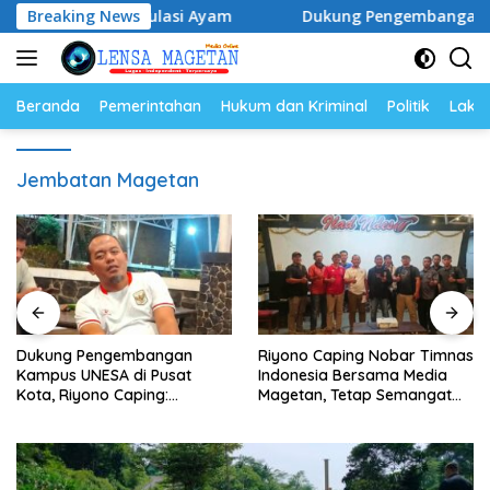
Langsung
ur dan Populasi Ayam
Breaking News
Dukung Pengembangan Kampus UN
ke
konten
Beranda
Pemerintahan
Hukum dan Kriminal
Politik
Lakal
Jembatan Magetan
Dukung Pengembangan
Riyono Caping Nobar Timnas
Kampus UNESA di Pusat
Indonesia Bersama Media
Kota, Riyono Caping:
Magetan, Tetap Semangat
Tingkatkan SDM dan
Meski Garuda Gagal Lolos
Gerakkan Ekonomi Magetan