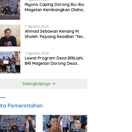
Riyono Caping Dorong Ibu-Ibu
Magetan Kembangkan Olahan
Ikan, Perkuat Budaya Gemar
Makan Ikan
7 Agustus 2026
Ahmad Setiawan Kenang M.
Sholeh: Pejuang Keadilan “No
Viral No Justice” Telah
Berpulang
7 Agustus 2026
Lewat Program Desa BRILiaN,
BRI Magetan Dorong Desa
Wates Berprestasi
Selengkapnya
ita Pemerintahan