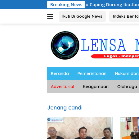
Langsung
Riyono Caping Dorong Ibu-Ibu Magetan Kemb
Breaking News
ke
konten
Ikuti Di Google News
Indeks Berita
Beranda
Pemerintahan
Hukum dan 
Advertorial
Keagamaan
Olahraga
Jenang candi