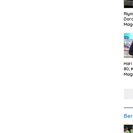
Riyo
Doro
Mag
Kem
Ikan
Gem
Hari
80, 
Mag
Polr
Kepe
Ber