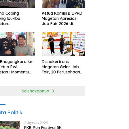
no Caping
Ketua Komisi B DPRD
ng Ibu-Ibu
Magetan Apresiasi
etan
Job Fair 2026 di
bangkan Olahan
Tengah Efisiensi
, Perkuat Budaya
Anggaran
ar Makan Ikan
 Bhayangkara ke-
Disnakertrans
Ketua PWI
Magetan Gelar Job
etan : Momentum
Fair, 20 Perusahaan
i Perkuat
Sediakan 2.159
rcayaan Publik
Lowongan Kerja
Selengkapnya
ita Politik
2 Agustus 2026
PKB Run Festival 5K