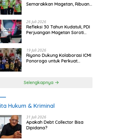
Semarakkan Magetan, Ribuan
Pelari Rayakan HUT ke-28 PKB
26 Juli 2026
Refleksi 30 Tahun Kudatuli, PDI
Perjuangan Magetan Soroti
Ancaman Demokrasi dan
Tuntut Keadilan Korban
19 Juli 2026
Riyono Dukung Kolaborasi ICMI
Ponorogo untuk Perkuat
Ekonomi Kerakyatan dan
UMKM
Selengkapnya
ita Hukum & Kriminal
31 Juli 2026
Apakah Debt Collector Bisa
Dipidana?