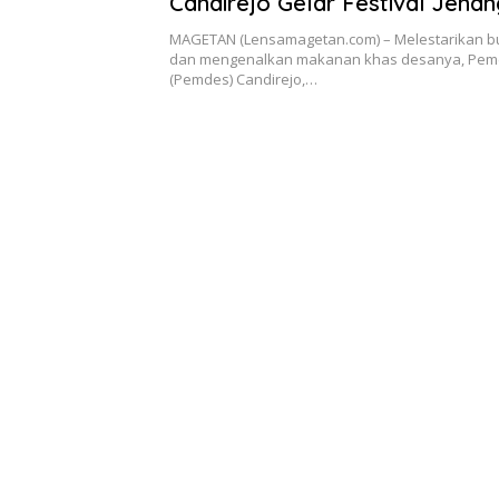
Candirejo Gelar Festival Jenan
MAGETAN (Lensamagetan.com) – Melestarikan bu
dan mengenalkan makanan khas desanya, Pem
(Pemdes) Candirejo,…