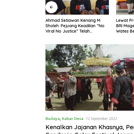
ng Dorong Ibu-Ibu
Ahmad Setiawan Kenang M.
Lewat Pr
mbangkan Olahan
Sholeh: Pejuang Keadilan “No
BRI Mag
at Budaya Gemar
Viral No Justice” Telah
Wates Be
Berpulang
Budaya
,
Kabar Desa
12 September 2022
Kenalkan Jajanan Khasnya, P