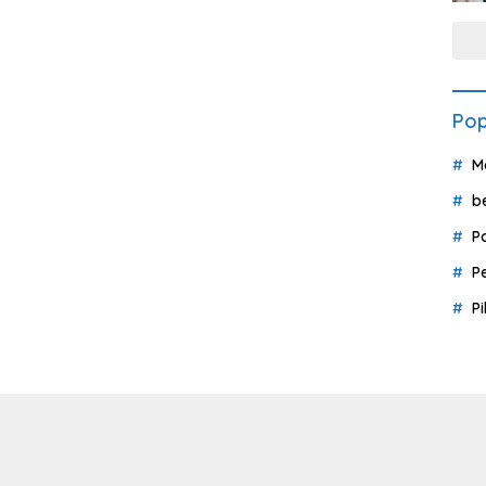
Pop
M
b
P
P
P