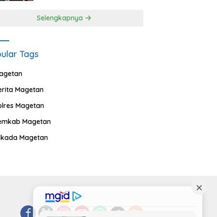
Selengkapnya
ular Tags
agetan
erita Magetan
olres Magetan
emkab Magetan
ilkada Magetan