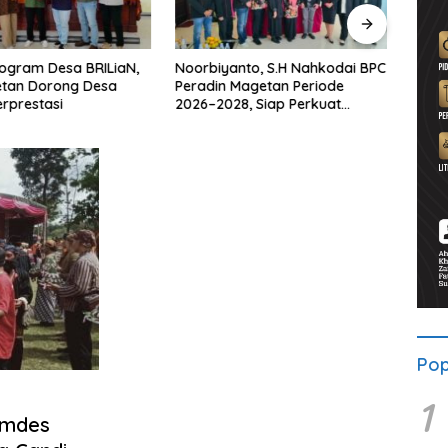
ogram Desa BRILiaN,
Noorbiyanto, S.H Nahkodai BPC
UNES
etan Dorong Desa
Peradin Magetan Periode
di Ma
rprestasi
2026–2028, Siap Perkuat
untu
Pendampingan Hukum
Berke
Pop
1
emdes