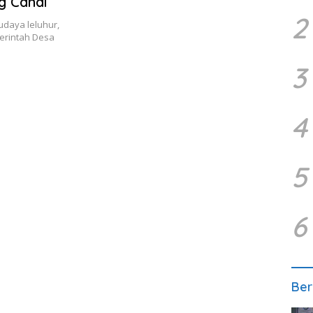
g Candi
2
daya leluhur,
erintah Desa
3
4
5
6
Ber