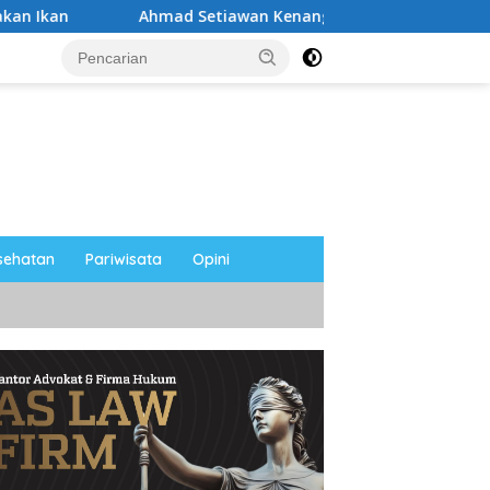
Ahmad Setiawan Kenang M. Sholeh: Pejuang Keadilan “No Vira
sehatan
Pariwisata
Opini