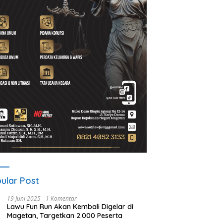
A Gelar ICAPSTURE 2026
Ketua PWI Magetan: OKK
P
getan, Dorong Inovasi
Penting untuk Mencetak
S
k Masa Depan
Wartawan Profesional,
P
lanjutan
Berintegritas dan Terpercaya
ular Post
19 Juni 2025
1 Komentar
Lawu Fun Run Akan Kembali Digelar di
Magetan, Targetkan 2.000 Peserta