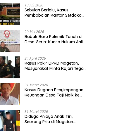
13 Juli 2026
Sebulan Berlalu, Kasus
Pembobolan Kantor Setdakab
Magetan Masih Misterius
20 Mei 2026
Babak Baru Polemik Tanah di
Desa Gerih: Kuasa Hukum Ahli
Waris Siapkan Opsi Gugatan
dan Audiensi ke Bupati
24 April 2026
Kasus Pokir DPRD Magetan,
Masyarakat Minta Kajari Tegak
Lurus dan Tidak Tebang Pilih
31 Maret 2026
Kasus Dugaan Penyimpangan
Keuangan Desa Taji Naik ke
Penyidikan, Polres Magetan
Mulai Hitung Kerugian Negara
31 Maret 2026
Diduga Aniaya Anak Tiri,
Seorang Pria di Magetan
Dilaporkan ke Polisi