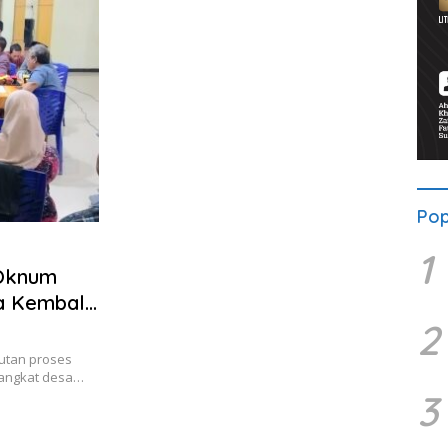
Pop
1
 Oknum
a Kembali
2
utan proses
rangkat desa…
3