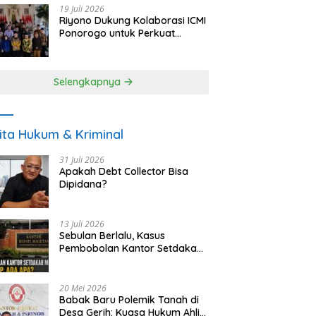
19 Juli 2026
Riyono Dukung Kolaborasi ICMI
Ponorogo untuk Perkuat
Ekonomi Kerakyatan dan
UMKM
Selengkapnya
ita Hukum & Kriminal
31 Juli 2026
Apakah Debt Collector Bisa
Dipidana?
13 Juli 2026
Sebulan Berlalu, Kasus
Pembobolan Kantor Setdakab
Magetan Masih Misterius
20 Mei 2026
Babak Baru Polemik Tanah di
Desa Gerih: Kuasa Hukum Ahli