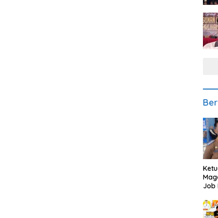
Ber
Ketu
Mage
Job 
Teng
Ang