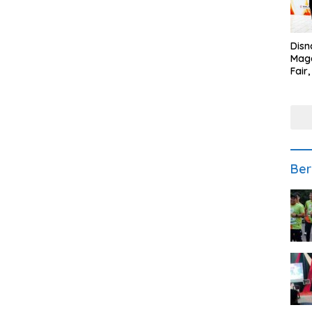
Disn
Mage
Fair
Sedi
Low
Ber