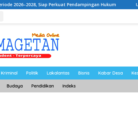
, Siap Perkuat Pendampingan Hukum
UNESA Gelar ICAPS
Kriminal
Politik
Lakalantas
Bisnis
Kabar Desa
Ke
Budaya
Pendidikan
Indeks