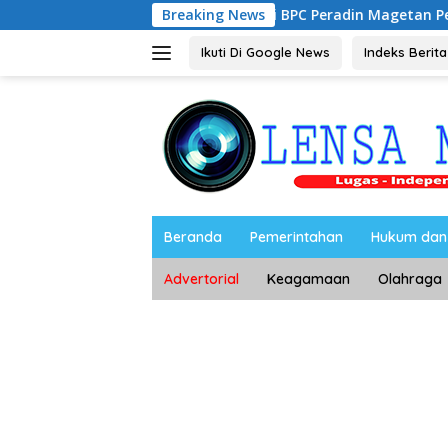
Langsung
iyanto, S.H Nahkodai BPC Peradin Magetan Periode 2026–2028
Breaking News
ke
konten
Ikuti Di Google News
Indeks Berita
Beranda
Pemerintahan
Hukum dan 
Advertorial
Keagamaan
Olahraga