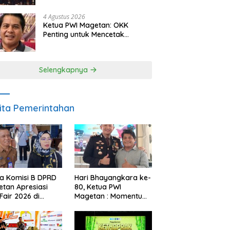
Berkelanjutan
4 Agustus 2026
Ketua PWI Magetan: OKK
Penting untuk Mencetak
Wartawan Profesional,
Berintegritas dan Terpercaya
Selengkapnya
ita Pemerintahan
a Komisi B DPRD
Hari Bhayangkara ke-
tan Apresiasi
80, Ketua PWI
Fair 2026 di
Magetan : Momentum
ah Efisiensi
Polri Perkuat
garan
Kepercayaan Publik