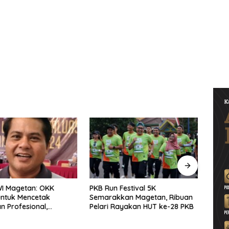
WI Magetan: OKK
PKB Run Festival 5K
Pers
untuk Mencetak
Semarakkan Magetan, Ribuan
Selu
 Profesional,
Pelari Rayakan HUT ke-28 PKB
Bersa
ritas dan Terpercaya
Solid