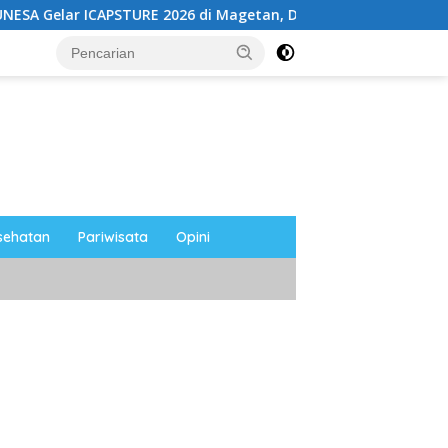
TURE 2026 di Magetan, Dorong Inovasi untuk Masa Depan Berke
sehatan
Pariwisata
Opini