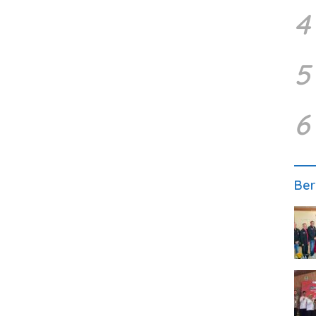
4
5
6
Ber