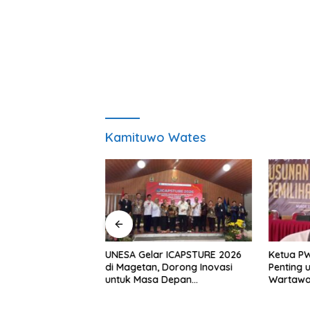
Kamituwo Wates
, S.H Nahkodai BPC
UNESA Gelar ICAPSTURE 2026
Ketua P
etan Periode
di Magetan, Dorong Inovasi
Penting 
Siap Perkuat
untuk Masa Depan
Wartawan
gan Hukum
Berkelanjutan
Berinteg