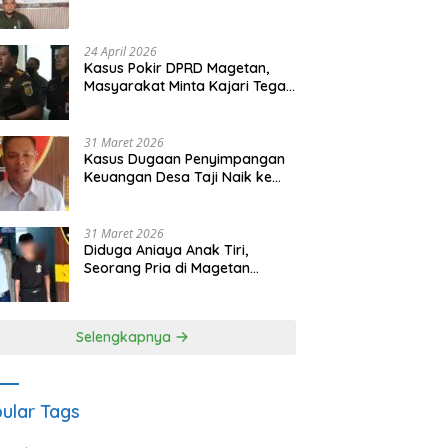
Waris Siapkan Opsi Gugatan
dan Audiensi ke Bupati
24 April 2026
Kasus Pokir DPRD Magetan,
Masyarakat Minta Kajari Tegak
Lurus dan Tidak Tebang Pilih
31 Maret 2026
Kasus Dugaan Penyimpangan
Keuangan Desa Taji Naik ke
Penyidikan, Polres Magetan
Mulai Hitung Kerugian Negara
31 Maret 2026
Diduga Aniaya Anak Tiri,
Seorang Pria di Magetan
Dilaporkan ke Polisi
Selengkapnya
ular Tags