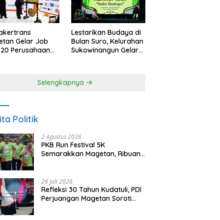
akertrans
Lestarikan Budaya di
tan Gelar Job
Bulan Suro, Kelurahan
, 20 Perusahaan
Sukowinangun Gelar
akan 2.159
Ketoprak Suko
ongan Kerja
Budoyo
Selengkapnya
ita Politik
2 Agustus 2026
PKB Run Festival 5K
Semarakkan Magetan, Ribuan
Pelari Rayakan HUT ke-28 PKB
26 Juli 2026
Refleksi 30 Tahun Kudatuli, PDI
Perjuangan Magetan Soroti
Ancaman Demokrasi dan
Tuntut Keadilan Korban