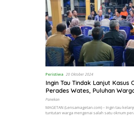
Peristiwa
20 Oktober 2024
Ingin Tau Tindak Lanjut Kasus
Perades Wates, Puluhan Warg
Datangi Kantor Desa
Panekan
MAGETAN (Lensamagetan.com) – Ingin tau kelanj
tuntutan warga mengenai salah satu oknum pe