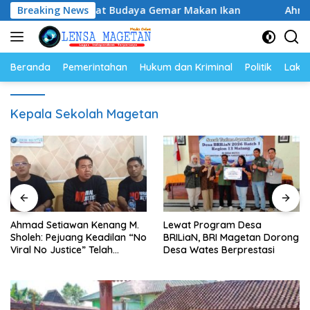
Langsung
kan, Perkuat Budaya Gemar Makan Ikan
Breaking News
Ahmad Setiawa
ke
konten
Beranda
Pemerintahan
Hukum dan Kriminal
Politik
Lakal
Kepala Sekolah Magetan
Ahmad Setiawan Kenang M.
Lewat Program Desa
Sholeh: Pejuang Keadilan “No
BRILiaN, BRI Magetan Dorong
Viral No Justice” Telah
Desa Wates Berprestasi
Berpulang