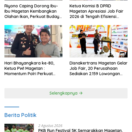
Riyono Caping Dorong Ibu-
Ketua Komisi B DPRD
Ibu Magetan Kembangkan
Magetan Apresiasi Job Fair
Olahan Ikan, Perkuat Budaya
2026 di Tengah Efisiensi
Gemar Makan Ikan
Anggaran
Hari Bhayangkara ke-80,
Disnakertrans Magetan Gelar
Ketua PWI Magetan :
Job Fair, 20 Perusahaan
Momentum Polri Perkuat
Sediakan 2.159 Lowongan
Kepercayaan Publik
Kerja
Selengkapnya
Berita Politik
2 Agustus 2026
PKB Run Festival 5K Semarakkan Magetan,